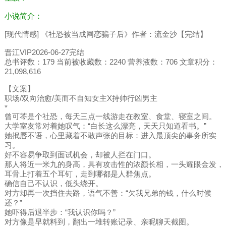
小说简介：
[现代情感] 《社恐被当成网恋骗子后》作者：流金沙【完结】
晋江VIP2026-06-27完结
总书评数：179 当前被收藏数：2240 营养液数：706 文章积分：
21,098,616
【文案】
职场/双向治愈/美而不自知女主X持帅行凶男主
*
曾可芩是个社恐，每天三点一线游走在教室、食堂、寝室之间。
大学室友常对着她叹气：“白长这么漂亮，天天只知道看书。”
她抿唇不语，心里藏着不敢声张的目标：进入最顶尖的事务所实
习。
好不容易争取到面试机会，却被人拦在门口。
那人将近一米九的身高，具有攻击性的浓颜长相，一头耀眼金发，
耳骨上打着五个耳钉，走到哪都是人群焦点。
确信自己不认识，低头绕开。
对方却再一次挡住去路，语气不善：“欠我兄弟的钱，什么时候
还？”
她吓得后退半步：“我认识你吗？”
对方像是早就料到，翻出一堆转账记录、亲昵聊天截图。