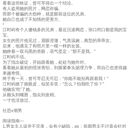
看着这些铁证，曾可芩得出一个结论。
有人盗用她的照片，网恋诈骗。
而那个被骗的大怨种，就是眼前这位的兄弟。
她自己也成了不知情的受害方。
*
江时屿有个人傻钱多的兄弟，最近沉迷网恋，张口闭口都是我的宝
宝。
女生的照片他见过，眉眼澄澈，气质温婉，典型的乖乖女。
后来，他遇见了和照片里一模一样的女孩。
她睁着一双乌黑的杏眼，语气坚定：“那不是我。”
江时屿不信。
为了找出破绽，开始跟着她，处处与她作对。
看着她从最初的慌张害怕，到握紧拳头据理力争，而自己也变得越
来越奇怪。
终于有一天，曾可芩忍无可忍：“你能不能别再跟着我！”
江时屿掀了掀眼皮，似笑非笑：“怎么？怕我吃了你？”
他确实‘吃’了她。
从额头到嘴唇，指尖到发梢。
一寸也没放过。
社恐x潮男
阅读指南—
1.男女主人设并不完美，会有小缺陷，ps：前期男主不讨喜会针对