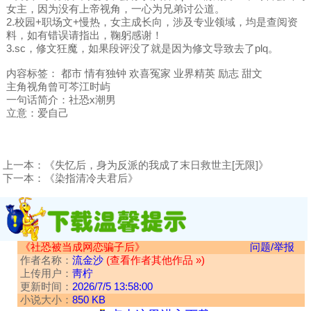
女主，因为没有上帝视角，一心为兄弟讨公道。
2.校园+职场文+慢热，女主成长向，涉及专业领域，均是查阅资
料，如有错误请指出，鞠躬感谢！
3.sc，修文狂魔，如果段评没了就是因为修文导致去了plq。
内容标签： 都市 情有独钟 欢喜冤家 业界精英 励志 甜文
主角视角曾可芩江时屿
一句话简介：社恐x潮男
立意：爱自己
上一本：
《失忆后，身为反派的我成了末日救世主[无限]》
下一本：
《染指清冷夫君后》
《社恐被当成网恋骗子后》
问题/举报
作者名称：
流金沙
(查看作者其他作品 »)
上传用户：
靑柠
更新时间：
2026/7/5 13:58:00
小说大小：
850 KB