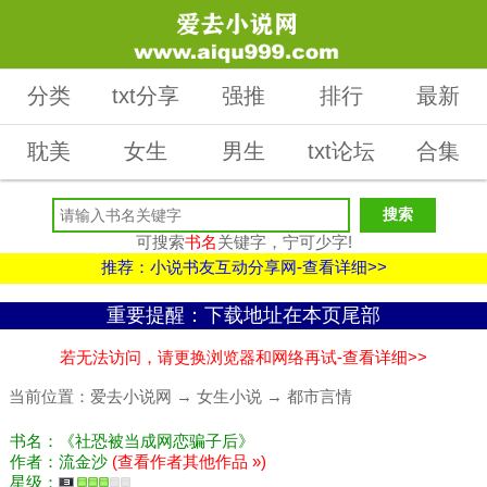
分类
txt分享
强推
排行
最新
耽美
女生
男生
txt论坛
合集
可搜索
书名
关键字，宁可少字!
推荐：小说书友互动分享网-查看详细>>
重要提醒：下载地址在本页尾部
若无法访问，请更换浏览器和网络再试-查看详细>>
当前位置：
爱去小说网
→
女生小说
→
都市言情
书名：《社恐被当成网恋骗子后》
作者：流金沙
(查看作者其他作品 »)
星级：