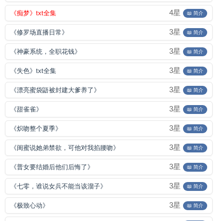
4星
《痴梦》txt全集
📖 简介
3星
《修罗场直播日常》
📖 简介
3星
《神豪系统，全职花钱》
📖 简介
3星
《失色》txt全集
📖 简介
3星
《漂亮蜜袋鼯被封建大爹养了》
📖 简介
3星
《甜雀雀》
📖 简介
3星
《炽吻整个夏季》
📖 简介
3星
《闺蜜说她弟禁欲，可他对我掐腰吻》
📖 简介
3星
《普女要结婚后他们后悔了》
📖 简介
3星
《七零，谁说女兵不能当该溜子》
📖 简介
3星
《极致心动》
📖 简介