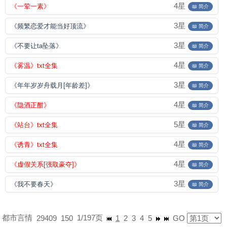
4星
《一荤一素》
📖 简介
3星
《频繁恋爱才能当好顶流》
📖 简介
3星
《不要让ta坠落》
📖 简介
4星
《雾温》txt全集
📖 简介
3星
《年年岁岁舟载月[年龄差]》
📖 简介
4星
《隐酒正酣》
📖 简介
5星
《站台》txt全集
📖 简介
4星
《诱青》txt全集
📖 简介
4星
《虚假关系[强取豪夺]》
📖 简介
3星
《我不要春天》
📖 简介
都市言情
1/197页
29409
150
1
2
3
4
5
GO