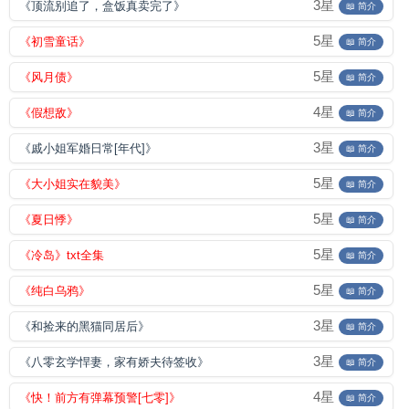
3星
《顶流别追了，盒饭真卖完了》
📖 简介
5星
《初雪童话》
📖 简介
5星
《风月债》
📖 简介
4星
《假想敌》
📖 简介
3星
《戚小姐军婚日常[年代]》
📖 简介
5星
《大小姐实在貌美》
📖 简介
5星
《夏日悸》
📖 简介
5星
《冷岛》txt全集
📖 简介
5星
《纯白乌鸦》
📖 简介
3星
《和捡来的黑猫同居后》
📖 简介
3星
《八零玄学悍妻，家有娇夫待签收》
📖 简介
4星
《快！前方有弹幕预警[七零]》
📖 简介