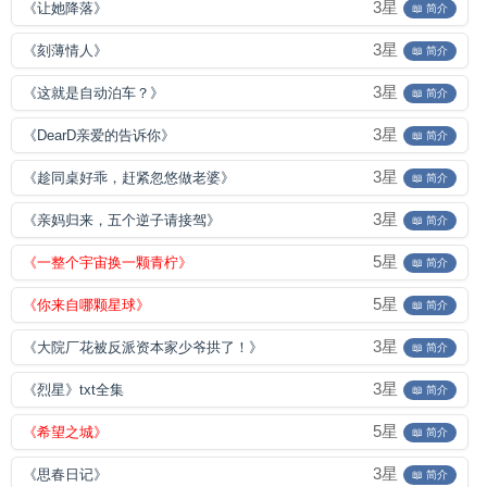
3星
《让她降落》
📖 简介
3星
《刻薄情人》
📖 简介
3星
《这就是自动泊车？》
📖 简介
3星
《DearD亲爱的告诉你》
📖 简介
3星
《趁同桌好乖，赶紧忽悠做老婆》
📖 简介
3星
《亲妈归来，五个逆子请接驾》
📖 简介
5星
《一整个宇宙换一颗青柠》
📖 简介
5星
《你来自哪颗星球》
📖 简介
3星
《大院厂花被反派资本家少爷拱了！》
📖 简介
3星
《烈星》txt全集
📖 简介
5星
《希望之城》
📖 简介
3星
《思春日记》
📖 简介