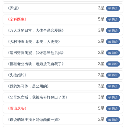
3星
《弄泥》
📖 简介
5星
《全科医生》
📖 简介
3星
《万人迷的日常，大佬全是恋爱脑》
📖 简介
3星
《乡村神医山美，水美，人更美》
📖 简介
3星
《渣男劈腿闺蜜，我怀崽当他后妈》
📖 简介
3星
《撞破老公出轨，老娘放飞自我了》
📖 简介
3星
《失控婚约》
📖 简介
3星
《我的海马体，是公用的》
📖 简介
3星
《父母双亡后，我被亲哥打包出了国》
📖 简介
5星
《雪山尽头》
📖 简介
3星
《谁说萌妹主播不能做颜值一姐》
📖 简介