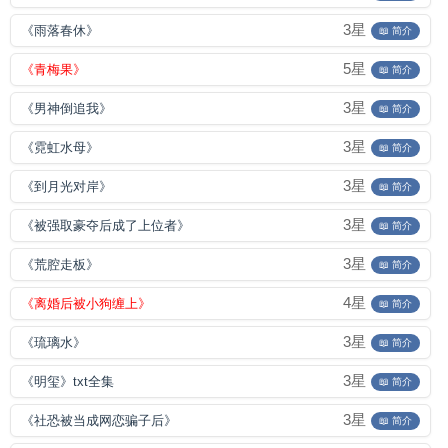
3星
《雨落春休》
📖 简介
5星
《青梅果》
📖 简介
3星
《男神倒追我》
📖 简介
3星
《霓虹水母》
📖 简介
3星
《到月光对岸》
📖 简介
3星
《被强取豪夺后成了上位者》
📖 简介
3星
《荒腔走板》
📖 简介
4星
《离婚后被小狗缠上》
📖 简介
3星
《琉璃水》
📖 简介
3星
《明玺》txt全集
📖 简介
3星
《社恐被当成网恋骗子后》
📖 简介