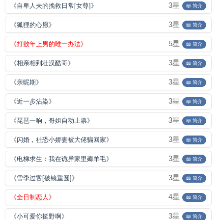
3星
《自卑人夫的挽救日常[女尊]》
📖 简介
3星
《狐狸的心愿》
📖 简介
5星
《打败年上男的唯一办法》
📖 简介
3星
《相亲相到壮汉酷哥》
📖 简介
3星
《亲昵期》
📖 简介
3星
《近一步沾染》
📖 简介
3星
《琵琶一响，哥姐自动上票》
📖 简介
3星
《闪婚，社恐小娇妻被大佬骗回家》
📖 简介
3星
《电梯求生：我在诡异家里薅羊毛》
📖 简介
3星
《雪季过客[破镜重圆]》
📖 简介
4星
《全日制恋人》
📖 简介
3星
《小可爱你挺野啊》
📖 简介