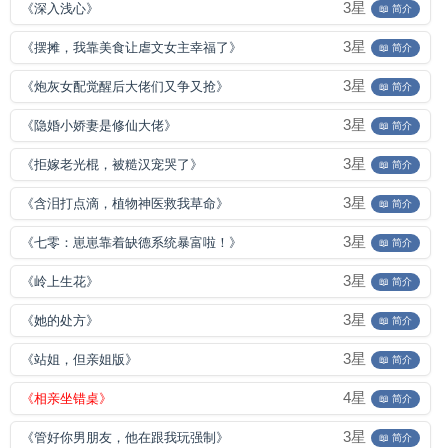
3星
《深入浅心》
📖 简介
3星
《摆摊，我靠美食让虐文女主幸福了》
📖 简介
3星
《炮灰女配觉醒后大佬们又争又抢》
📖 简介
3星
《隐婚小娇妻是修仙大佬》
📖 简介
3星
《拒嫁老光棍，被糙汉宠哭了》
📖 简介
3星
《含泪打点滴，植物神医救我草命》
📖 简介
3星
《七零：崽崽靠着缺德系统暴富啦！》
📖 简介
3星
《岭上生花》
📖 简介
3星
《她的处方》
📖 简介
3星
《站姐，但亲姐版》
📖 简介
4星
《相亲坐错桌》
📖 简介
3星
《管好你男朋友，他在跟我玩强制》
📖 简介