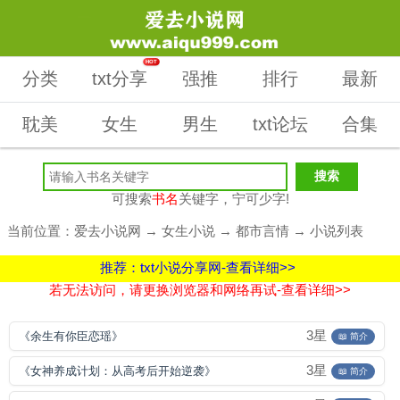
HOT
分类
txt分享
强推
排行
最新
耽美
女生
男生
txt论坛
合集
可搜索
书名
关键字，宁可少字!
当前位置：
爱去小说网
→
女生小说
→
都市言情
→ 小说列表
推荐：txt小说分享网-查看详细>>
若无法访问，请更换浏览器和网络再试-查看详细>>
3星
《余生有你臣恋瑶》
📖 简介
3星
《女神养成计划：从高考后开始逆袭》
📖 简介