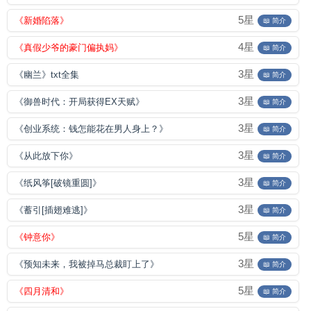
5星
《新婚陷落》
📖 简介
4星
《真假少爷的豪门偏执妈》
📖 简介
3星
《幽兰》txt全集
📖 简介
3星
《御兽时代：开局获得EX天赋》
📖 简介
3星
《创业系统：钱怎能花在男人身上？》
📖 简介
3星
《从此放下你》
📖 简介
3星
《纸风筝[破镜重圆]》
📖 简介
3星
《蓄引[插翅难逃]》
📖 简介
5星
《钟意你》
📖 简介
3星
《预知未来，我被掉马总裁盯上了》
📖 简介
5星
《四月清和》
📖 简介