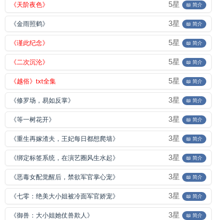
5星
《天阶夜色》
📖 简介
3星
《金雨照鹤》
📖 简介
5星
《谨此纪念》
📖 简介
5星
《二次沉沦》
📖 简介
5星
《越俗》txt全集
📖 简介
3星
《修罗场，易如反掌》
📖 简介
3星
《等一树花开》
📖 简介
3星
《重生再嫁渣夫，王妃每日都想爬墙》
📖 简介
3星
《绑定标签系统，在演艺圈风生水起》
📖 简介
3星
《恶毒女配觉醒后，禁欲军官掌心宠》
📖 简介
3星
《七零：绝美大小姐被冷面军官娇宠》
📖 简介
3星
《御兽：大小姐她仗兽欺人》
📖 简介