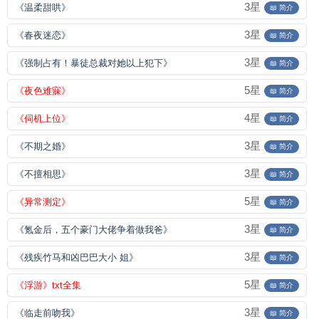
3星
《温柔甜哄》
📖 简介
3星
《春夜迷恋》
📖 简介
3星
《强制占有！暴徒总裁对她以上犯下》
📖 简介
5星
《夜色难寐》
📖 简介
4星
《伺机上位》
📖 简介
3星
《不期之婚》
📖 简介
3星
《不擅相思》
📖 简介
5星
《异常测定》
📖 简介
3星
《氪金后，五个豪门大佬争着做我爸》
📖 简介
3星
《残疾竹马和凶巴巴大小 姐》
📖 简介
5星
《浮游》txt全集
📖 简介
3星
《临走前吻我》
📖 简介