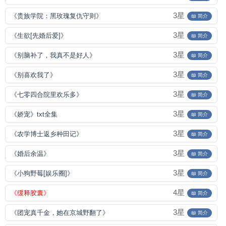
3星
《贵族学院：黑玫瑰复仇守则》
📖 简介
3星
《生欲[先婚后爱]》
📖 简介
3星
《别脑补了，我真不是好人》
📖 简介
3星
《别喜欢我了》
📖 简介
3星
《七零四合院里欢乐多》
📖 简介
3星
《娇宠》txt全集
📖 简介
3星
《农学博士返乡种田记》
📖 简介
3星
《婚后余温》
📖 简介
3星
《小狗野莓[娱乐圈]》
📖 简介
4星
《缓释胶囊》
📖 简介
3星
《团宠真千金，她在京城野翻了》
📖 简介