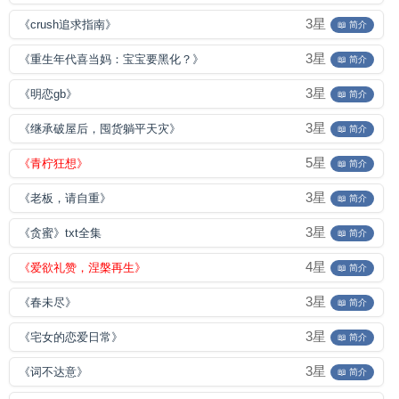
3星
《crush追求指南》
📖 简介
3星
《重生年代喜当妈：宝宝要黑化？》
📖 简介
3星
《明恋gb》
📖 简介
3星
《继承破屋后，囤货躺平天灾》
📖 简介
5星
《青柠狂想》
📖 简介
3星
《老板，请自重》
📖 简介
3星
《贪蜜》txt全集
📖 简介
4星
《爱欲礼赞，涅槃再生》
📖 简介
3星
《春未尽》
📖 简介
3星
《宅女的恋爱日常》
📖 简介
3星
《词不达意》
📖 简介