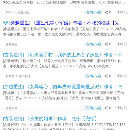
宫的第十七年，天外天主人孤身入九州，斩大夏圣者于牧野。 各方势力于是
为自己寻了个好老板——宝亲王福晋富察氏。一开始，是小阿哥永琏噎了食，容
02-21完结总书评数：2350 当前被收藏数：10026 营养液数：7870 文章积分：
纷纷递上贺表，向修为绝世的天外天道尊明烛大人致以最崇高的敬意。 明
婉用海姆立克急救法立下一功，调去了正院。后来，福晋瞧她脑子活泛，会施
94,420,952文案 苏格兰梦到自己有一个拇指小人，她会举着图钉高喊“胜利之
烛：还挺怀念你们以前的桀骜不驯。 ps 1.升级流，微群像，女主是个天
针，还能做各种稀奇古怪孩子们却喜爱的吃食玩具，便提拔到身边做个上差；此
[言情小说]
0
8小时前
师”，抱着葡萄干小口地咬，说一些乱七八糟的话。 醒来的时候，他失神了很
BＧ同人,网游竞技
才，前期由于设定关系三观与正常人存在差异 2.从25章正式进入学宫，没有
后宫中多年浮沉，她只偏安一隅，静心做事。竟一步步从西二所小宫女，做到长
久。那是真实发生过的吗？ 可是如果不是真的，又为什么在天台上那被子弹
意外是个爽文 3.男主褚无咎 内容标签： 仙侠修真 爽文 升级流 群像
[穿越重生] 《重生七零小军嫂》作者：不吃的榴莲【完结】
春宫掌事姑姑，最后成为万人景仰的容嬷嬷。皇太子永琏：容嬷嬷，今日不扎
穿透的心脏又重新跳动起来了？ 就像那只心甘情愿给自己系上红绳结的野猫
主角视角明烛褚无咎 一句话简介：生命不息，作死不止 立意：积极进
针，还能吃脆皮鸡吗（乖巧）永琮：哥哥吃我也要吃！（流口水）和敬：就知道
一样，他在等着说好的小鱼干。 * 一份苏格兰死得凉透了再踹便当的典型
[穿越重生] 《重生七零小军嫂》作者：不吃的榴莲【完结】番茄 2024-01-28完结
取，务实求真 征文活动优秀作品奖章2026年度古代组主题征文“问道”优秀作
吃。以后，和敬出了宫造大宅子，给嬷嬷养老！容意：好好好，想退休了QAQ内
案例。 cp景光 女主：人狠话不多，蔫着坏的可爱大魔王 别人都是高
姜艳艳前世识人不清，抛下丈夫给丈夫戴绿帽，最终丈夫却却因救他丧身火海。
品《从学宫开始迫害全修界》作者：不问参商
容标签： 清穿 宫廷侯爵 穿越时空 日常 萌娃主角视角容意富察傅清/弘昼/乾隆一
维世界过来的穿越者，只有冬川这个倒霉蛋是从低维世界穿越过来的。 冬川
他托付满腔信任与爱意的人，最后却跟自己的闺蜜搞在一起。害得自己不能生
句话简介：容嬷嬷升职养娃攻略立意：靠山山倒，靠水水流，唯有自己靠得住。
原来的世界是一个文字RPG游戏，没有画面，只有文字，作为NPC的她连名字都
[言情小说]
0
9小时前
育，害得自己不得善终。她恨，怎么不恨呢，不止恨那对渣男贱女，更恨自己鼻
穿越重生
《穿为容嬷嬷（清穿）》作者：鸦瞳
是随意生成的：冬川随意。 设定上来说，她是【学富五车】，但在三维世
子下边挂俩蛋，有眼无珠。如今上天开眼，给了她一次重来的机会。她定要百倍
[古装迷情] 《刚出新手村，我养的土鸡吞了妖皇》作者：不吸烟的胡子大叔【完结】
界，她是个连【开心】都无法感知到的笨蛋。 NPC冬川从她的邻居那里学到
奉还，不，千倍万倍奉还那对渣男贱女！对于那个男人姜艳艳心中只剩下满满的
了很多。 所以当他心口被鲜血侵染的时候，她走进他的梦境：走进铁锈味的
心疼。这一辈子她一定要跟丈夫好好过日子。《重生七零小军嫂》作者：不吃的
[古装迷情] 《刚出新手村，我养的土鸡吞了妖皇/一亩青禾田，家禽皆至尊》作
童年记忆，走进长野的夏日，走进学校的球场，走进警校的训练场，走进苏格兰
榴莲
者：不吸烟的胡子大叔【完结】番茄 2026-07-17 完结145.0万字文案：
的安全屋。 修理工有时候不止拆家，也会修补内心。 结束庞大的工程
在“神魔禁区”长大却自以为是贫困农女的主角，带着一堆“家禽（神兽）”和“土特产
后，没心没肺的拆家魔王决定告别三维世界。 “帮你修好了，我们两清了。”她
[言情小说]
0
9小时前
（神药）”进城打工（修仙），加入了一个全是生活职业怪胎的宗门，用种田逻辑
古装言情,灵异玄幻
对苏格兰说。 苏格兰神色不明，闷声不响拔掉了她的网线。 注： 1.
碾压修真界的爆笑爽文。关键字：玄幻言情 古代言情 古色古香 打脸《刚出新手
偏双向救赎 2.和上一本比起来，这本感情线相当粗壮，不进酒厂，日常沙雕
[穿越重生] 《女尊读心，自卑夫郎竟是疯批反派》作者：鸭子里面嘴最硬【完结+番外】
村，我养的土鸡吞了妖皇》作者：不吸烟的胡子大叔
恋爱向 3.踹便当进行中：主踹苏格兰的便当，其他人的便当也会一一踹掉，
[穿越重生] 《女尊读心，自卑夫郎竟是疯批反派》作者：鸭子里面嘴最硬【完结
研二开局死，但研二的便当也会踹。 彩蛋版： 伏特加在玩一款文字RPG
+番外】番茄 2026-05-31完结简介(刚开分)【女尊+女本位+虐男主+恨海情天
游戏，选的少女偶像养成副本，其中有个大BOSS特别难打，伏特加心一狠，每
+1v1 】【暴虐疯批病弱妻主X胆小自卑阴暗夫郎】我叫谢赋雪，我死了。一个叫
天都在给她刷礼物。 风见在玩一款文字RPG游戏，选的社畜升级流副本，其
[言情小说]
0
9小时前
系统的家伙告诉我，我的坟被小夫郎挖了。它口口声声说我那窝窝囊囊的小郎君
穿越重生
中一个叫冬川的BOSS让他吃尽苦头，他决定刷满她的好感度。 卡迈尔在玩
疯了，为了复活我，要毁了全世界。呵，这怎么可能，我那自卑懦弱的小郎君怎
一款文字RPG游戏，选的侠盗飞车副本，其中一个BOSS的车特别难截停，最后
[古装迷情] 《公主的婚事》作者：兆令【完结】
么会是疯批反派?重生后，我听到小郎君的心声。我似乎认识到了一个不一样的宋
他还是决定攻略她。 冬川随意看着玩家给她刷的一堆礼物：……倒也不必这
明烛。【谢赋雪，我恨你!你总是没来由的打我!】【谢赋雪，我恨你!我总有一天
[古装迷情] 《公主的婚事》作者：兆令【完结】豆瓣2026-3-30完结字数193,153
么拼。 文案初稿2023.1.3 内容标签： 综漫 强强 近水楼台 柯南 轻松
会杀掉你!】【谢赋雪，我恨你!......你的眼睛真好看......】【好讨厌你，好喜欢你，