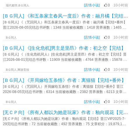
哄他过完生日的深夜，踏上了接她去A区的车。 在A区的生活果然一如既往的
营养液数：5920 文章积分：105,967,104 本文文案 本文又名《交往后发
奢靡，除了要应付那个和她有着超高匹配度的神经病alpha，一切都很让她满
[言情小说]
0
10小时前
现女朋友是我上司的迷妹怎么办》、《风见攻略自己的一百种方法》。 薰视
现代都市,BＧ同人
意。 一日，她照例来到准备好的房间。 闷燥又昏暗的室内，有人将她抵
角： 北野薰发现自己的世界和名柯的世界观融合了。 没有足球做武器，
[ＢＧ同人] 《和五条家主春风一度后》作者：融月橘【完结+番外】
在墙上，灼热的呼吸落在她颈侧，下一刻，陌生的信息素被注入到她体内。
没有滑板当坐骑，身为米花町的路人，她时刻可能被卷入奇怪的案件当中。
重新分化成了alpha的谢深，声音比以前还要低哑，带着兴奋与餍足。 “乖
为了保全自己，她决定速速抱个大腿。 风见视角： 风见恋爱了。 对
[ＢＧ同人] 《（咒回同人）和五条家主春风一度后》作者：融月橘【完结+番外】
乖，找到你了。” 【怨夫、拽哥、死装哥】 阅读指南： 男全处，不买
象是一个很适合结婚的女孩子。 不仅性格善良，温柔稳重，工作也很稳
晋江2026-08-05完结总书评数：1348 当前被收藏数：1418 营养液数：1465 文
股，阶段1v1 男A女O，bg□□文学 女主娇气作精，不是大女主，也不是女
定。 然而交往之后，他渐渐发现女朋友对自己的上司有着非同一般的了解，
章积分：22,515,070文案： 起初，我以为悟只是我喝醉后意外招惹的***对
强 主角非完美人设 私设较多 男主控慎入 ​ 内容标签： 幻想空
并且滤镜比自己还厚八百米。 风见：我感觉我被骗了，她动机不纯！可
[言情小说]
0
10小时前
象。一个不喜欢按常理出牌的普通高中老师。后来，我以为我们只是普普通通的
BＧ同人
间 甜文 ABO 主角视角湫灵三个alpha 一句话简介：三个alpha对她穷追
恶！ 阅前提示： 1.算半群像吧，人物塑造偏名柯早期，案件比较温馨，
情侣。我总爱开玩笑说他是被我包养的——毕竟体育老师挣钱不易，养一个漂亮
不舍 立意：抓住机会《迷恋》作者：飞天小侠鱼
[ＢＧ同人] 《[生化危机]男主是里昂》作者：初之空【完结】
是案件中穿插日常的文。 2.文中女主人设是老师，正在放春假，是私设，实
男朋友，我完全负担得起。 我甚至认真想过,哪天要带他去见那位六眼神子,用
际日本的老师春假不休假。 3.再小的角色也是有其高光之处，值得被爱的。
行动告诉那个人:没有你,我照样能和别的男人过得很幸福。 再后来......我吃瓜
[ＢＧ同人] 《（生化危机同人）[生化危机]男主是里昂》作者：初之空【完结】晋
既然选择了风见做男主，我会对他负责。 感恩每一位点进来看冷门角色文的
吃到了自己头上。 那个我暗恋了十年、又亲手遗忘的人，现代最强咒术师，
江2026-08-01完结总书评数：11909 当前被收藏数：4764 营养液数：15878 文
朋友。 内容标签： 都市 欢喜冤家 因缘邂逅 柯南 轻松 主角视角北野薰某
是他本人。 那位拒绝了六眼神子求婚并且遗忘了关于他所有的勇士，是我本
章积分：76,373,752文案： 本文又名《不是好人的我却收到了好人卡》
公安头子的下属风见配角透子等 一句话简介：风见：感觉被骗了，她动机不
人。 原来他从来不是什么需要我照顾的普通人。而我，完全不想回忆自己信
[言情小说]
0
10小时前
《和钢背兽并肩作战的那些日子》 《背背山不是你们想的那个背背山》
BＧ同人,网游竞技
纯！ 立意：向满分迈进的姿态最值得被爱《与名柯世界融合后我成了倒霉路
誓旦旦“包养他”的每一天。 这一切，都要从我亲手立下的那个——关于五条悟
《都说了我们是纯友谊》 《铁血战友情变味了怎么办》 ·食用前的注意事
人》作者：沐沐青皆
[ＢＧ同人] 《开局嫁给五条悟》作者：离猫猫【完结+番外】
的束缚说起。 #激情开文，为爱发电，认真完结# #表面是成年人爱情，
项· 土狗暗恋文学，剧情会涵盖生化危机2/4/9 慢热的friends to lovers
其实是双洁纯爱甜文# ┄┄ 内容标签： 情有独钟 甜文 咒回 乙女向 主
向 浣熊市的剧情会有原作LA描写，请自行避雷 三次元很忙，所以更新大
[ＢＧ同人] 《（咒回同人）开局嫁给五条悟》作者：离猫猫【完结+番外】晋江
角视角绫辻雪绪五条悟 其他： 一句话简介：拒绝了男神求婚后把他睡了
概率随缘 评论是更新的最大动力，感谢大家 ┄┄ 内容标签： 游戏网游
2026-08-05完结总书评数：6314 当前被收藏数：2382 营养液数：6213 文章积
怎么办 立意：爱使人坚强《和五条家主春风一度后》作者：融月橘
正剧 狗血 主角视角卡瑞娜·里弗斯里昂·S·肯尼迪配角倒霉降生在生化危机世
分：76,275,224文案： 因为祖母的诅咒，你嫁给了仅有一面之缘的最强
界里的各路人士 其它：慢工出细活 一句话简介：朋友以上，恋人未
[言情小说]
0
10小时前
因为他很好，你决定用术式让他变得更强 因为你很好，他决定和你成为真正
BＧ同人
满 立意：珍惜眼前人《[生化危机]男主是里昂》作者：初之空
的夫妻 亲密的接触和遥远的距离 理想之人和现实之人要如何相爱 正
[无ＣＰ向] 《所有人都以为她是玩家》作者：釉向观花【完结】
文第三人称 1v1纯爱 【注意】女主进入后备箱蹭车是很危险的行为！感谢读
者指出！ 【剧透预警】 小凛的术式是培育，可以通过触摸心口将无下
[无ＣＰ向] 《所有人都以为她是玩家》作者：釉向观花【完结】晋江VIP2025-7-
限、反转术式变成蛋孵化成小猫越养越强！ 蛋可以和主人共感！ 小凛理
29完结总书评数：72 当前被收藏数：492 营养液数：75 文章积分：19,879,172
智务实独善其身，会被五条吸引，也会认为两人不一样。 会有术式拟猫剧
简介： 本文文案： 当一个全真实的恐怖游戏的接待员觉醒了自我意识，