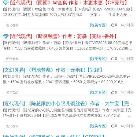
[近代现代] 《囡囡》txt全集 作者：木更木更【CP完结】
做的，从未热过。……再睁眼，昔日响当当符州城名角，成了娱乐圈黑料缠身的
花瓶小鲜肉。小鲜肉漂亮、懦弱，没脑子，偏又虚荣，好攀高枝。节目里遭人排
[近代现代] 《囡囡》txt全集 作者：木更木更【CP完结】长佩VIP2026-08-09完结
挤，台上被人一巴掌呼脸上。本该是借位，偏是楚久挨的这一巴掌。十余年梨园
12.83万字1.54万人阅读465.70万人气3.87万海星 文案： 生者不入爱
生活，哪一出戏，应该给什么反应，楚九已是深入骨髓。巴掌落下的那一瞬间，
河 罗囡上学的时候被人唾弃是“小三”的孩子，后来宋争渡又争又抢地要当他
便红了眼，眼底蕴着不甘、愤怒。对手演员被他完全压住，木头似地杵在台上，
[耽美专区]
0
4小时前
的“小三”。 攻转受&自以为“小三”攻 罗囡&宋争渡 标签：甜宠 HE《囡
现代都市
忘了词。……[我靠！！这是楚玖？这是石头楚玖？][？？！！！楚玖好攻！雾
囡》作者：木更木更
[近代现代] 《断泉融雪》作者：蔚淼【完结+番外】
草，这是能说的吗？][震惊我全家，楚玖的演技什么时候这么好了吗][只是昙花一
现吧？估计下一期就原形毕露了]楚玖跟开挂了一样。致敬经典武侠，刀剑动作耍
[近代现代] 《断泉融雪》作者：蔚淼【完结+番外】晋江VIP2026-08-06完结总书
得那叫一个行云流水、赏心悦目。梦回大唐，一出贵妃酒醉，身段柔软，眼波生
评数：7550 当前被收藏数：6465 营养液数：11662 文章积分：170,982,288文
媚。所扮演的民国少爷，更是将人一下子带到了那个那个乱世。凭借在综艺《演
案： 驻扎在环赤道国当了十年战地记者的李和铮，在32岁这年，选择了辞
戏我是认真的》当中出色的表现，楚久圈粉无数。……有人不长眼，胆儿肥，九
[耽美专区]
0
4小时前
职，带着满身的疤痕和一条瘸腿，回到万泉河边上的母校，做一个清闲的客座讲
现代都市
爷的屁股也敢摸。楚久反手将人扣住，将人摁在盥洗台上，拧开水龙头，哗哗给
师。 李和铮在初春的校园里，遇到了他十多年前的初恋，骆弥生。 巧的
人浇水：“想上你祖宗是吧？嗯？那得看，你是不是有这个命。”烦躁地走出洗手
[玄幻灵异] 《烈池焚粼》作者：云雨积【完结】
是，医学高材生骆弥生竟也没有继续在医学领域深造，而是在母校当了校医兼心
间，同进来的人打了个照面。来人身量修长，气质矜贵，恁叫一个风光霁月。巧
理老师。 旧情人相见，分外……没什么大不了的。 直到雪融的那一天，
[玄幻灵异] 《烈池焚粼》作者：云雨积【完结】晋江VIP2026-06-26完结总书评
了。这不是小花瓶鲜肉一心想攀附的高枝儿么？楚久的眼神滑过来人的喉结。舔
骆弥生神情专注，问他，还愿不愿意重新开始。 内容标签： 强强 都市 情有
数：1594 当前被收藏数：2841 营养液数：5060 文章积分：82,399,216文
了舔唇。小花瓶有点眼光。不过，从来只当他人的高枝儿，还没有人能当九爷的
独钟 破镜重圆 业界精英 救赎 主角：李和铮，骆弥生 ┃ 配角：阿和生日照，
案： 发帖人：严禛 帖子主题：前妻被通缉该怎么办？ 我跟我前妻在
高枝儿。……高枝儿一逗就冷脸，他主动贴上去，高枝儿还将他给推开。有点意
记者经典皮肤，医生经典皮肤 其它：年上，受追攻，熟男 一句话简介：
[耽美专区]
0
4小时前
一起是因为意外，有个孩子但不幸夭折了，目前的情况简单来说，就是我本来便
灵异玄幻
思。楚久这人，天生不安分。高枝儿越不搭理他，他越来劲，使出浑身解数。终
战地记者X心理医生 立意：只要路对了就不怕路远《断泉融雪》作者：蔚淼
无恶不作仇家数不清的前妻又开始搞事，而我的本职工作是专门处理这种情
于将人拐到手。许久之后的某一天。楚久被抱着，攀在陆含章身上。“陆含章，我
[近代现代] 《陈总家的小心眼儿铜丝雀》作者：大牛宝【完结+番外】
况。 1L：既然这样还有什么可说的，大义灭亲呗。 2L：？你前妻做了什
艹你！！”九爷终于玩脱了，将自己给搭了进去。-内容标签：强强 都市 娱乐圈 古
么违法乱纪的事？想弄死你是开玩笑还是真的？ 3L：要不说奉子成婚不可取
[近代现代] 《陈总家的小心眼儿铜丝雀/铜丝雀他月薪两万五》作者：大牛宝【完
穿今 轻松搜索关键字：主角：楚久（久），陆含章一句话简介：老祖宗在娱乐圈
啊！ LZ：不好意思刚才没打完，所以有什么办法可以让我合理地放过我前妻
结+番外】番茄2026-04-10完结双男主总裁现代年龄差纯爱25.7万字文案：
披荆斩棘立意：我命由我，不由天《民国花旦重生后爆红娱乐圈》作者：折吱
又不会违背我的职业道德？ 所有人：？ 不是说没感情？ * 宫粼是
陈屹晭，一颗冉冉升起的商业新贵竟然过于洁身自好而被排挤了，总有些人当面
混沌月海诞生的纯白大蛇，天性恶劣，不是在搞事就是在搞事的路上。 最近
[耽美专区]
0
4小时前
夸他有定力，背后骂他装货。于是陈屹晭不得不一边感叹世风日下一边搭上了养
现代都市
的搞事不太成功，因为前夫又又又又来追捕他了。 * 传闻大蛇俱利伽罗缠
金丝雀的末班车。 机缘巧合之下，顶着一张楚楚可怜的脸，大脑皮层却异常