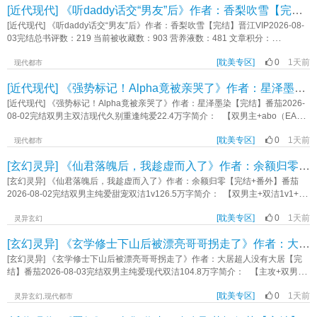
[近代现代] 《听daddy话交“男友”后》作者：香梨吹雪【完结】
歪扭扭四个大字“妈妈说的”。 他的妈妈白荷是深市上流社会里的“职业情人”，她
自己多年。一次意外车祸让韩先堇重生到高中时光，他看着满脸通红的温安绛低
把自己“职业生涯”总结的所有经验都传授给了白黎礼。 白黎礼就这样懵懂地跟着
笑一声：重来一次能救回他也好。他们在放学路上肩并肩，心照不宣地勾住对方
[近代现代] 《听daddy话交“男友”后》作者：香梨吹雪【完结】晋江VIP2026-08-
妈妈的脚步，拙劣地用自己的身体去讨好别人。 妈妈教了他太多，本子上密密麻
的手指，认为毕业了就好，可当连人带车溺在湖里时，才说出了那句爱你。第三
03完结总书评数：219 当前被收藏数：903 营养液数：481 文章积分：
麻记着那些“技巧”。 可产生感情的那一刻，白黎礼心里依旧困惑，因为妈妈没有
次重生，只有温安绛记得。必看事项——1. 认准温攻韩受。2.xp写作。3.禁止辱
18,781,064简介:【钓系作精假少爷vs古板克制假正经daddy】假少爷身份曝光
教过他关于感情的一切。 这太难了，白黎礼想，爱是太难的东西，妈妈没教过，
骂主角。4.你的雷点不等于我的雷点，不负责排雷，慎入。5.禁止一切贴脸ky言
[耽美专区]
0
1天前
后，洛清嘉险些被赶出闻家，幸好掌权叔叔闻琛收留他。刚开始他把闻琛当父亲
现代都市
所以他不懂。 - 白黎礼是一朵开坏了的花。 何鹜决心要养好他。 - 阅读前小提
论，如“攻不像攻，受不像受”。内容标签： 重生 校园 日常 高岭之花 救赎主角:温
敬爱。只是，这种感情在闻琛年复一年的独宠中逐渐变质。成年后，洛清嘉认清
示： 【文案情节在第五章】 【双C，双箭头，HE】内容标签： 都市 豪门世家
[近代现代] 《强势标记！Alpha竟被亲哭了》作者：星泽墨染【完结】
安绛 ←←韩先堇其它：偏攻一句话简介：我重生了，重生在……立意：在心里种
了对闻琛的感情，勇敢追爱。闻琛一再拒绝，说身份和年龄是鸿沟，说他太小分
情有独钟 天作之合 天之骄子 业界精英主角:白黎礼 何鹜一句话简介：漂亮笨蛋X
花，人生才不会荒芜《不好！大小姐攻又双叒叕被拐走了！》作者：我有一所房
不清依赖和爱慕，就是没说对他没意思。他觉得有戏，使劲施展魅力。直到那
[近代现代] 《强势标记！Alpha竟被亲哭了》作者：星泽墨染【完结】番茄2026-
寡言年上立意：面对逆境也要用乐观的心态战胜困难《坏花》作者：钻石十七
子
天，他爬上闻琛的床。闻琛扯了领带绑住他作乱的手，无奈叹息：“嘉嘉，你找个
08-02完结双男主双洁现代久别重逢纯爱22.4万字简介： 【双男主+abo（EA）
男友吧。”洛清嘉意识到明撩不行，决定暗钓，找假男友试探闻琛。可闻琛把所有
+双洁双强+墙纸爱+蓄谋已久+久别重逢+极限拉扯+酸甜口】 【隐忍克制却为
的失控，都解释为老父亲心态，容不得自家白菜被猪拱。直到那晚，他在酒店“等
[耽美专区]
0
1天前
爱疯狂的商界大佬VS高傲到不可一世的天之骄子】 沈卓琂是个被万人追捧的
现代都市
男友”，如愿等来了闻琛。阅读指南：本文是二人转小甜饼，重拉扯，少量剧情为
顶级Alpha，是无数Omega想方设法也要攀附的对象。可他怎么都没有想到，一
[玄幻灵异] 《仙君落魄后，我趁虚而入了》作者：余额归零【完结+番外】
感情服务，受出场就是成年后。年上丨13岁年龄差丨1v1双洁丨无副cp无血缘关
次联姻居然让始终站在顶端的自己沦为了下位者。 事后沈卓琂一脸厌恶的看
系丨不在同一户口本内容标签： 都市 豪门世家 情有独钟 甜文 钓系 高岭之花主
向面前的男人，他等待着对方提出这场交易的筹码。 可那天一向以利益为主
[玄幻灵异] 《仙君落魄后，我趁虚而入了》作者：余额归零【完结+番外】番茄
角:洛清嘉 闻琛其它：爹系，年上，双洁一句话简介：古板克制daddy破防了立
的商界大佬陆承封却平淡又认真的开口说道：“沈卓琂，我们谈谈感情吧。” 沈
2026-08-02完结双男主纯爱甜宠双洁1v126.5万字简介： 【双男主+双洁1v1+细
意：想要就积极争取《听daddy话交男友后》作者：香梨吹雪
卓琂：“……” 沈卓琂气笑了。 —— 陆承封一向都是个理智主义者，沉
水长流+甜宠+攻是舔狗】 “如果你觉得生活不顺心的话，可以看看隔壁季休
稳内敛从不冲动。 可在沈卓琂眼里他却是个疯子。 没有人知道，京城里
[耽美专区]
0
1天前
鱼。” “他怎么了？” “他给云殿那位仙君配了野兽发情的药。” 听话的人
灵异玄幻
那个冷血没有感情的陆总却偷偷的爱了沈家小少爷一年又一年，就连沈卓琂自己
倒吸一口冷气，“我操，牛*。” 季休鱼刚好路过，晃了晃新得的首饰，“新镯
[玄幻灵异] 《玄学修士下山后被漂亮哥哥拐走了》作者：大居超人没有大居【完结】
都不知道。 我的爱被上帝高高捧起，又被你稳稳接住。《强势标记！Alpha竟
子，好看吧。” 那他妈是手铐！ 身后天兵戳了戳他的脊梁骨，“走吧兄
被亲哭了》作者：星泽墨染
弟。” “当人虽然要经历生老病死，六道轮回，但从某种意义上讲，怎么不算是
[玄幻灵异] 《玄学修士下山后被漂亮哥哥拐走了》作者：大居超人没有大居【完
长生呢？” 朋友的话真的有安慰到季休鱼，他十分勉强扯了一个笑，“走了兄弟
结】番茄2026-08-03完结双男主纯爱现代双洁104.8万字简介： 【主攻+双男主
们，记得来看我。” 季休鱼不傻，没记忆当人跟有记忆当人是不一样的。
+双洁+灵异玄学+修仙】 没有社会经验的小修士下山两天把师父给的五十元
他在天庭有点人脉。 托朋友给他找了个富贵人家，有爱心的父母，最好是白
[耽美专区]
0
1天前
巨款花完了。 小修士遇见了个给他面包吃的漂亮哥哥。 第二次见漂亮哥
灵异玄幻,现代都市
吃白喝一辈子不用操心任何事情那种。 他安安心心上路了。 成年后季休
哥，陆上川得了他的联系方式。 第三次见漂亮哥哥，陆上川被他拐走