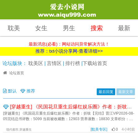
耽美
女生
男生
搜索
最新
最新消息(必看)：网站访问异常解决方法！
推荐：txt小说分享网-查看详细>>
论坛版块：
耽美区
|
言情区
|
排行榜
|
下载站首页
论坛首页
默认
推荐
最后回复
最新文章
[穿越重生] 《民国花旦重生后爆红娱乐圈》作者：折吱【完结】
[穿越重生] 《民国花旦重生后爆红娱乐圈》作者：折吱【完结】晋江VIP2026-08-
05完结总书评数：5099 当前被收藏数：12903 营养液数：18830 文章积分：
353,351,744文案楚久这一生，曾从野狗口中抢过食，也曾做小伏低，拿一张笑
[耽美专区]
0
4小时前
脸迎人，被人用唾沫吐过，棍棒打过。从一个小要饭的摇身成为梨园的台柱子，
现代都市,穿越重生
人人尊称他一声九爷。也曾烈酒浇喉，尝过几片温软，只是九爷这颗心呐，是冰