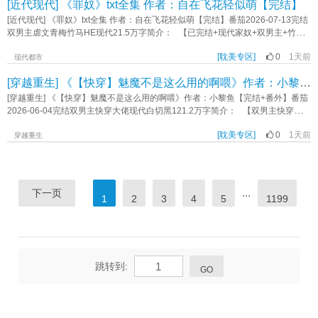
[近代现代] 《罪奴》txt全集 作者：自在飞花轻似萌【完结】
鱼在路上碰到个乞丐。 眼盲，腿瘸，哑巴。 季休鱼挑眉。 呦，这不
了。 后来，陆上川不叫他哥哥了，陆上川只想让哥哥叫…… ...... 公园
云殿那位禁欲仙君吗？ 下来历劫了呢～ 季休鱼绑回家，内心狂喜：哈哈
初见，昭野觉得陆上川傻兮兮的，白瞎了一张俊脸。 第二次见，发现陆上川
[近代现代] 《罪奴》txt全集 作者：自在飞花轻似萌【完结】番茄2026-07-13完结
哈哈哈哈祁佑，落我手里，你完蛋了。《仙君落魄后，我趁虚而入了》作者：余
似乎有些独特，再加上有一张让他很想画下来的脸蛋，他微微动了点邪念。
双男主虐文青梅竹马HE现代21.5万字简介： 【已完结+现代家奴+双男主+竹马
额归零
第三次将陆上川从警局接出来，听着他喊哥哥，邪念又深了点儿。 昭野把陆
+不平权地位差+先虐后甜+he】 夏佑也曾是锦衣玉食的少爷，在沦为罪奴
上川拐回了家，最初只是冲着陆上川的外表以及那神秘的能力，后来慢慢入了
[耽美专区]
0
1天前
后，学会了在受罚与羞辱中沉默求生。 被南嵘川救回时，他满身是伤，却被
现代都市
心。 再后来，昭野真馋上了那个比他小几岁的男孩儿。 最后，昭野想
误认作贪慕虚荣的卑劣之徒。面对日夜的冷脸与刁难，他不敢解释，更不敢在发
[穿越重生] 《【快穿】魅魔不是这么用的啊喂》作者：小黎鱼【完结+番外】
要，昭野得到…… 就是过程中免不了哼哼叫......《玄学修士下山后被漂亮哥哥
现南嵘川就是他童年最喜欢的哥哥时主动相认。 南嵘川的冷漠，并非天生。
拐走了》作者：大居超人没有大居
父母死于一场阴谋车祸后，他便将自己裹进坚硬的壳里，不再相信任何人。
[穿越重生] 《【快穿】魅魔不是这么用的啊喂》作者：小黎鱼【完结+番外】番茄
当真相终于揭开，南嵘川才发现——那个怯生生、被规矩束缚的小罪奴，竟然是
2026-06-04完结双男主快穿大佬现代白切黑121.2万字简介： 【双男主快穿
自己儿时唯一曾让他笑过的竹马。 他治愈他的自卑与怯懦，让他重新学会
1v1+主受+假刀子虐攻+演技派+狗血文（小世界be，结局he）】 苏林是个初
笑；他融化他的孤独与怀疑，让他重新敢去爱。 这一次，他们互为归处。
[耽美专区]
0
1天前
级魅魔，最喜欢玩弄感情。由于将男频文主角掰弯后，主神一气之下将他扔进了
穿越重生
《罪奴》作者：自在飞花轻似萌
一个人见人嫌的任务，因为…… 这个系列的任务中，系统总是莫名其妙给宿
主增加很多致命buff。 【世界一：商业大佬的白切黑金丝雀】 系统：宿
主！这个buff叫做，一见男主就想吐！ 苏林：？？？ 【世界二：暴躁校霸
×双重人格炮灰】 系统buff：宿主，这次是双重人格哦~ 苏林：简单，可
...
下一页
1
2
3
4
5
1199
以演。 系统：另一个人格是原主，你出现的时间不固定。另外，男主讨厌原
主。 苏林：？？？ 【世界三：无限流炮灰×共感大佬】【世界四：男主是
狗】【世界五：无实体】 …… 有致命buff是吧，炮灰是吧，洗白是吧，飙
演技是吧？ 魅魔来展示下高端操作！ 没有洗白剧本怎么了，他自己
写。 于是，系统只见苏林那双楚楚可怜的大眼睛半噙着泪，战战兢兢地看着
小世界男主们之后…… 男主疯了。 系统：？？？ （排雷放第一章后
跳转到:
GO
续作话了～）《【快穿】魅魔不是这么用的啊喂》作者：小黎鱼