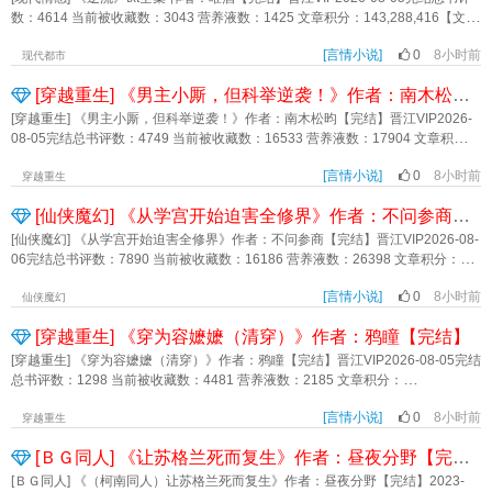
备的陷阱。 就好像他永远在纵观全局，拨弄他们的生死存亡，而他们只能被
网友都震惊了。 网友：“父爱如山呐，还踏马是火焰山！” “爷奶提刀赶来
后，梦境变得潮热而模糊。舒玉的气色越来越好，丈夫的目光逐渐落到她身上，
数：4614 当前被收藏数：3043 营养液数：1425 文章积分：143,288,416【文
动接受。 而表世界里不知情的漫画读者还在为剧情哭丧： [天啊！你们为
中......” “带娃节目？改名吧，这届爸爸真难带！”关键字：都市脑洞 都市 系统
两人的关系终于破冰。直到被丈夫带去同他的上司吃饭。进入包厢的那刻，舒玉
案】1、她在欲望丛林里厮杀，快死掉时，唯一对她伸出援手的，是她曾弃之如敝
什么要恐惧他，为什么没有人理解他，没有人懂那些年他流下的泪与血？] [他
穿越 奶爸《零零后直播带娃：爹咋哭的比娃响》作者：吃席不交份子钱
慌乱地低下头，心下重重一跳——丈夫的上司，竟有着跟梦里男人一样的脸。*商
[言情小说]
0
8小时前
屣的人。2、如日中天的父亲突然倒下，留下庞大事业，梁轸紧急回国，接管家
现代都市
难得捧出了真心，烂人真心多么好品却没有人相信...] [被误解被畏惧被当成没
时序为人古板，禁欲冷淡。某天，他开始频繁梦见一个女人。梦里他不受控制地
业，还要应付家里口蜜腹剑的那位……（男女主在法律、血缘上没有关系。）内
有心的怪物，这就是TOP1的宿命吗？] —————— 【重点PS】
[穿越重生] 《男主小厮，但科举逆袭！》作者：南木松昀【完结】
行动，净做些下作、粗俗的事，还说些下流的话。更折磨人的是，没有一个梦能
容标签： 强强 都市 情有独钟 现实主角视角宋峤梁轸一句话简介：爱你是我不该
1，女扮男装，男马甲 2，真假混刀美强惨 3，漫画视角不掉马，魔神身
做到彻底，给予他解脱。因为欲求不满，商时序脑海里全是一些不可言说的念
立意：反抗权威，挣脱束缚《逆流》作者：唯酒
[穿越重生] 《男主小厮，但科举逆袭！》作者：南木松昀【完结】晋江VIP2026-
份不掉马，土著视角铃铃永远最强 4，非大女主爽文 5，漫画BE，小说
头。这让他深深怀疑自己到底是不是一个人渣。直到看见下属身边那个成熟丰腴
08-05完结总书评数：4749 当前被收藏数：16533 营养液数：17904 文章积分：
HE 6，正文完结前防盗60%，完结后防盗80% 7，漫画主角是女主哥
的女人。商时序确定了一件事——他真的是个人渣。还是天生的，无师自通的败
310,966,912【文案】叶景和穿了，穿成了宅斗文男主的小厮长风。未来，他会
哥，兄妹感情很好，本文大篇幅写兄妹对手戏，剧情弱于兄妹亲情。 8，本文
类。*不择手段无道德男主x胆怯软弱老实人女主*女主没出轨，假结婚，没领证，
[言情小说]
0
8小时前
因为卷入妻妾斗争，被算计的断腿离府，冻死街头！叶景和默默裹紧小被子，表
穿越重生
是作者试图练习故事加感情（亲情）的产物，不是爽文，和完结同类型文《人气
只是为了应付家里逼婚，从一开始就无实质婚姻关系，无任何不良引导。*纯xp
示天大地大，苟命最大！府中少爷早早开蒙，叶景和跟着蹭上了大家私教课，府
角色扮演中》侧重点不同，不是bking爽文。 9，漫画不是热血少年漫，不是
文。*写作到现在仍有很多不成熟的地方，读者评价随意，写作指导也可以随便
[仙侠魔幻] 《从学宫开始迫害全修界》作者：不问参商【完结】
中夫人十分和善，叶景和慢慢吃的饱，穿的暖，府中老爷十分宽容，叶景和坐上
群像，重点集中在女主和哥哥身上。 10，哥哥会知道妹妹为了他付出了很
发，我会自己仔细考虑选择听取还是不听取，不听取也不代表建议不对，只是我
了科举的顺风车……于是，叶景和一路逆袭，登上了常人都不敢想的高位！叶景
[仙侠魔幻] 《从学宫开始迫害全修界》作者：不问参商【完结】晋江VIP2026-08-
多。什么事都没有妹妹重要。 作者技术不佳，不能做到符合所有人的胃
个人认为不适配这篇文或者没看到，所以评论不用太小心翼翼，好评差评都接
和：说来你可能不信，其实一开始我只想苟着！*青州裴家，曾经在朝中子弟遍
06完结总书评数：7890 当前被收藏数：16186 营养液数：26398 文章积分：
口 如果感到不适，还请及时止损，好文千千万，不差这一本 谢绝写作指
受。不管订阅没订阅，花费时间看文的读者都有权力表达自己的观点，评论区属
地，等到这一代，却是凋零势孤，人人都等着看裴家门庭败落的笑话。某日，裴
214,859,392【文案】 入千秋学宫前的一场比试中，明烛以迅雷不及掩耳之
导，也请不要吵架，维护评论区正常环境从我做起 引战评论会删 同题材
于读者，无需在意我，读者之间别吵架就好，吵架很浪费精力。但是某些方面的
府突然挂上红绸，鞭炮声噼里啪啦响了一整天，外乡人捂着耳朵大声问：“这是多
[言情小说]
0
8小时前
势一举解决学宫三十九位弟子，一战成名。 就此，成立近百年的千秋学宫迎
仙侠魔幻
专栏完结文《人气角色扮演中》 同类型马甲文专栏完结《这个直播我承包
建议，比如剧情拖沓之类，不是俺不听，实在是能力局限问题，可能需要写完之
大的喜事儿啊！这家高兴成这样？！”“裴府公子高中探花，人可不高兴吗？不过，
来了史上最大的祸害，从此鸡飞狗跳成了日常，众多学子在打不过后纷纷选择加
了》 内容标签： 乔装改扮 异能 系统 女扮男装 马甲文 论坛体 主角视角游
后全局复盘才可以知道哪里出错。不过作者小心脏比较脆弱，以及想不明白的时
[穿越重生] 《穿为容嬷嬷（清穿）》作者：鸦瞳【完结】
这才哪到哪儿，前几年那位连中三元的文曲星，也落在了裴府！那场面！那气
入。 一众知名不具受害人：虽然她性格缺德，但长相极具欺骗性，而且真的
凌配角碧玺游朔 其它：马甲文，漫画论坛，女扮男装 一句话简介：从假
候会选择先闷头写，所以评论区间隔性才看一下。内容标签： 都市 天作之合 异
势！高兴的裴府放了三天三夜的炮！这下子，裴家又要起势喽！”小剧场：裴渡：
很强啊！ 等到明烛离开千秋学宫那一日，学宫上下挥手欢送，感动得热泪盈
[穿越重生] 《穿为容嬷嬷（清穿）》作者：鸦瞳【完结】晋江VIP2026-08-05完结
最强到真最强 立意：我们都在用力活着2026.08.08全本软校━━X；《都说了
能主角视角玉商一句话简介：梦里见立意：爱是婚姻的永恒基础《被上司觊觎的
兄长，菜菜，捞捞！叶景和（深吸一口气）：还捞？再捞我坐龙椅上得了！皇帝
眶。 正为摆脱了个大麻烦庆幸的长老们还没有意识到，他们究竟放出了怎样
总书评数：1298 当前被收藏数：4481 营养液数：2185 文章积分：
别把漫画当真！》作者：白昼粥白
妻子》作者：春浮九枝
（微笑拍龙椅）：儿砸，来呀~内容标签： 穿越时空 穿书 爽文 科举 成长主角视
一股席卷九州的泥石流。 明烛离开千秋学宫的第一年，世人称她是来自域外
90,709,040【文案】特助容意穿成了内务府包衣佐领下人的女儿。年初才满十
角叶景和（长风）郑相宜其它：科举/穿书/成长/逆袭一句话简介：以奴仆之身登
的怪物，企图祸乱九州。 明烛离开千秋学宫的第三年，卑鄙无耻的盗匪在北
[言情小说]
0
8小时前
六，小选入宫，分派到宝亲王弘历的乾西二所当差，做个屋下的使唤丫头，日常
穿越重生
临巅峰！立意：坚韧不拔 征文活动优秀作品奖章古代组主题征文“我们手握剧本-
地妄传秘法，混淆尊卑。 明烛离开千秋学宫的第九年，有不可明说的魔头盘
烧水洒扫，路过的狗都能差使她两声。当下差苦啊。月钱不过半吊，例钱不够吃
古代篇”优秀作品《男主小厮，但科举逆袭！》作者：南木松昀
[ＢＧ同人] 《让苏格兰死而复生》作者：昼夜分野【完结】
踞北方，令诸侯束手无策。 明烛离开千秋学宫的第十三年，罗网的触角遍布
喝，例赏就更是跟她没关系了。想要过得好一些，她就得往上爬。如今已是雍正
三海十四州，北地的天外天成为无数修士向往的修行圣地。 明烛离开千秋学
十一年，再过两年，皇帝的位置就该轮到乾隆坐了。所谓背靠大树好乘凉，容意
[ＢＧ同人] 《（柯南同人）让苏格兰死而复生》作者：昼夜分野【完结】2023-