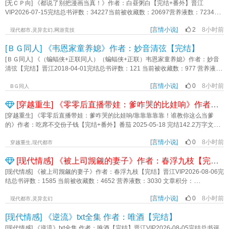
~（bushi4、番外的《古林巨蟒》篇有受怀孕生??的情节哦~内容标签： 情有独钟
只有元无咎自己清楚，从始至终，他心甘情愿，无怨无悔 西魏帝病重，贺兰
父放话，愿散尽家财为她求一如意贵婿，无论她看上哪位儿郎，都定让她如
[无ＣＰ向] 《都说了别把漫画当真！》作者：白昼粥白【完结+番外】晋江
……为什么突然之间，觉得成仙也没啥吸引力了呢？【唐·小时不识月，呼作地卫
道那一晚究竟折腾了多久，只记得意识模糊前，耳边一声叠一声的“老婆”“宝贝”。
天作之合 快穿 西幻 万人迷 钓系主角:欧利 奥斯蒙一句话简介：PLAY就PLAY，还
聿的谋划迎来终局 为护他全身而退，元无咎主动入局，甘愿做他脱身的棋
愿。 唐嘉玉心里冷笑，眼睛一转，越过青梅竹马的表兄、皎如皓月的白月
VIP2026-07-15完结总书评数：34227当前被收藏数：20697营养液数：72344文
一】场景一：“你看，太白先生。虽然月亮看起来的确很像玉盘，但它实际上只是
而他自己，很不争气的晕过去了。阅读指南：1.1v1小甜饼，he2.作者坑品好，求
危险~立意：不要被一时的困难打倒，努力拼搏才能有美好的明天！《邪神男友的
子 离别前夕，他眷恋着短暂的温存 “我不能背叛我的家国，但我可以为你
光，指向人群最外围的少年，一个看似除了皮囊身无长物的穷小子。 全家人
章积分：523,456,512文案： 【女扮男装，漫画论坛，迪化，升级流】
一个由岩石与沙土构成的卫星，本身不能散发任何光芒……先生明白了吗？”“明，
收藏！内容标签： 都市 豪门世家 情有独钟 因缘邂逅 青梅竹马 甜文主角:米诺 江
危险PLAY[快穿]》作者：荒无言
背叛我自己。” “但我还是想问一句，贺兰聿，你可曾真的爱过我？” “哪怕
面面相觑，劝她三思，唐嘉玉却很坚决，宁愿和家族断绝关系也要嫁给对方。他
[言情小说]
2
8小时前
【非大女主爽文】 游凌意外被杀后获得了一个人气系统，在漫画里积攒人气
现代都市,灵异玄幻,网游竞技
明白了。”“那么。”杨易和颜悦色，随意踩了一脚地上的月壤，于是整个人腾空而
望云其它：穿越爹系甜宠一句话简介：爱能穿越时空，让我来到你身边立意：向
只有一分？” “唔…” 贺兰聿无法回答，至于他为什么不能回答 可能在
们以为她不知来人身份，只是贪图好颜色，然而唐嘉玉再清楚不过了。当初她在
就能继续存活。 但是系统信号掉了，连接不上现实世界，没有漫画没有论坛
起，头顶正照耀着蔚蓝色的地球：“那么，能否请太白先生以《登月》为题，为我
阳花开，无畏悲伤《偏执Daddy的娇宠甜心》作者：甜辛宝贝
忙着吃东西吧《嫁给死对头后，美人皇子反被拿捏》作者：小瘦羊肉
[ＢＧ同人] 《韦恩家童养媳》作者：妙音清弦【完结】
乱兵中丧命，亲眼看到他鸦衣白马而来，只一箭就镇住了叛军。 ——未来一
系统就没办法运行。 游凌：那我在自己的世界发表漫画不就有了漫画？
们的观众们作诗一首呢？”李白：“啊？”……好的诸位观众们，现在请动动你的小
战成名，被全军奉为少年英主，现河东节度使唯一的儿子，李昭戟。 既然想
于是她转头把漫画内容发到了自己世界的平台上，激活系统，积攒人气。 人
[ＢＧ同人] 《（蝙蝠侠+正联同人）（蝙蝠侠+正联）韦恩家童养媳》作者：妙音
手指，想看朱洪武皇帝与朱老四皇帝复活对峙的请抠1；想看汉武帝卫太子见面的
利用她夺天下，那就看他们肯不肯下血本，让少主陪她演戏喽。 · 李昭戟
气TOP基本都是最强，那么她也得是！ 她扮演人设，暗示、引导，给自己的
清弦【完结】晋江2018-04-01完结总书评数：121 当前被收藏数：977 营养液
请抠2；啊——宋太宗驴皇帝和他哥是不可以的哈，我们平台是反对暴力的，坚决
一直看不上父亲的计划，天下自该从他马下征伐，何须死物助力？直到有一天，
形象添砖加瓦。怎么神秘怎么来，怎么高大上怎么整，往死里引导自己是世界第
数：10 文章积分：7,605,666简介： 布鲁斯韦恩有一个童养媳，可是他一直
不能允许重大血腥事故——·【我还以为是游戏呢】【文化水平太差没注意到】
他被迫接下一个特殊任务。 假扮穷小子，入赘给那位麻烦、矫情、能作的前
一强。 至于真实度—— 总不会有人把漫画当真吧？ ... 这是一个
[言情小说]
0
8小时前
都不知道有这么件事 蝙蝠侠有一个搭档，可是他一直觉得这个搭档疑似变态
BＧ同人
【你跟观众说去吧】【噫我都这么用力了怎么你还活着？】【强无敌的混乱邪恶
朝公主，扮演很爱她。 这自然是假的，可是最后，却是他甘心折戟，束手就
表里严重区分开的世界，表世界之人在科技都市之中随波逐流的生活，而里世界
深井冰罪犯 卡尔艾尔有一个妹妹，可是他一直知道妹妹喜欢胳膊肘向外
乐子人在各朝各代撒泼创人的故事。缺德导航，创人必备。】内容标签：历史衍
擒。 *古代版《楚门的世界》，每天18点更新 内容标签： 宫廷侯爵 相爱
[穿越重生] 《零零后直播带娃：爹咋哭的比娃响》作者：吃席不交份子钱【完结+番外】
由异能区分强弱成败。 各大异能组织盘踞一方，暗流游动。 表世界寂静
拐 超人有一个“情敌”，可是他一直都不知道这个情敌到底是怎么冒出来的
生 系统 爽文 爆笑 明穿 汉穿搜索关键字：主角：杨易一句话简介：混邪乐子人的
相杀 甜文 爽文 正剧 主角视角唐嘉玉李昭戟 一句话简介：正文完结～入
的网络世界里，揭露里世界的真实漫画横空出世。 它详细的介绍了每个大事
布鲁斯说“莉莉丝，我不适合你。” 莉莉丝说“没关系，爸爸妈妈和阿福同意就
[穿越重生] 《零零后直播带娃：爹咋哭的比娃响/靠靠靠靠靠！谁教你这么当爹
创人日常立意：立足历史，开拓未来《我还以为是游戏呢》作者：三傻二疯
赘给公主扮演很爱她 立意：爱是被看见 年中/年终盘点奖章2025年古言组
件的开头和结尾，每一个登场角色的言行举止，而事件经历者们根本不知道自己
好了，你的意见无关紧要” 蝙蝠侠说“滚出我的歌谭” Doctor Demon说“那
的》作者：吃席不交份子钱【完结+番外】番茄 2025-05-18 完结142.2万字文
年度盘点优秀作品2026.08.09全本软校━━X；《折戟》作者：九月流火
曾被关注。 知情者们默认了一个事实—— 这是一部完全真实的漫
也是我的歌谭，亲爱的小蝙蝠” 卡尔艾尔说“妹妹，韦恩不是好人” 超人
案： 随着人们越来越重视娃的教育，一档名为《父爱如山》的直播真人秀开
画。 知情者们追着连载，细细分析漫画的每一页每一张图，无比谨慎的对待
说“什么时候我和蝙蝠侠是一对了？即使其他世界我们是一对” ┄┄ 内容标
[言情小说]
0
8小时前
始了。 节目组分别随机抽取了一名80后，一名90后和一名00后的奶爸。
穿越重生,现代都市
每一个小细节。 不知情的读者不断安利扩散他们对漫画的喜爱，追捧着他们
签： 正剧 主角视角莉莉丝韦恩布鲁斯韦恩（蝙蝠侠）配角DoctorDemon克拉
80后爸爸带娃主打一个全能，对女儿照顾的那叫一个无微不至体贴入微。 网
最爱的角色。 在漫画里，有一个人是最浓墨重彩的一笔。 他有着稀奇古
[现代情感] 《被上司觊觎的妻子》作者：春浮九枝【完结】
克肯特（卡尔艾尔超人）阿尔弗雷德卢瑟以及正联那一群（排名不分先后）
友：“父爱如山呐，这爸爸是真给女儿遮风避雨呀！” 90后爸爸带娃主打一个
怪的性格，捉摸不透的脾气。但是奇怪的人格魅力让他人气飙升，偶尔的登场足
其它：蝙蝠侠，超人，正义联盟以及超级英雄 一句话简介：这是深井冰和妹
随心，女儿想干啥干啥，不多问，不多管。 网友：“父爱如山呐，无条件的宠
[现代情感] 《被上司觊觎的妻子》作者：春浮九枝【完结】晋江VIP2026-08-06完
够让漫画读者们为他们发疯。 知情人不知道他来自何处，到底有多么强大，
控的故事 立意：《韦恩家童养媳》作者：妙音清弦
孩子，主打一个陪伴和快乐。” 而当镜头到了00后爸爸这边。 全网傻
结总书评数：1585 当前被收藏数：4652 营养液数：3030 文章积分：
但是幸运的是，漫画告诉了他们。 漫画展现出他算无遗计的先知先觉，非常
了。 萌萝莉眼含泪花：“口口声声说爱我，却骗我零花钱，你是我亲爹
81,231,968【文案】舒玉是个性格软弱的老实人。在外人看来，她平凡普通，丈
人能知晓的古老来历，揭露他在暗处掌控全局甚至推动局势发展，玩弄风雨的真
吗？” 董晨：“你真想知道？那你给我二百块。” 萌萝莉哭的更响了：“还
[言情小说]
0
8小时前
夫却意外的优秀，家世，学历，工作，样样出挑。只有舒玉知道，这是一场荒唐
现代都市,灵异玄幻
实面孔。 他是旧时代的最强者，隐藏在城市里的怪物。 知情者们背后一
有，谁家爸爸会给闺女取个名字叫董格球啊。” 董晨：“是不是有人说你名字不
虚假的协议婚姻，名义上的丈夫心有白月光，待她冷淡，从未跟她同床共枕过。
凉，不敢想象如果不是漫画，他们将一无所知到什么程度。 他们畏惧他，想
[现代情感] 《逆流》txt全集 作者：唯酒【完结】
好听！他们懂个球！” 萌萝莉都哭抽抽了，董晨也不甘示弱。 “我劝你别
但她的身体早已成熟，总浮现出隐秘的渴望，羞耻与自尊让她没法要求，名义上
要拉拢他，可是即使有漫画他们也不敢说明自己了解他，而不是进入他为他们准
哭，因为我哭起来，可你比嗓门大多了........” 坑娃一时爽，一直坑娃一直爽，
的婚姻给她束缚，只能独自忍耐，自己解决。某天，她梦到了一个男人，自此之
[现代情感] 《逆流》txt全集 作者：唯酒【完结】晋江VIP2026-08-05完结总书评