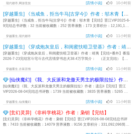
情！ 依然是1v1纯爱，从头到尾只和对方产生情愫。 ┄┄ 内容标签：
[言情小说]
0
10小时前
发现自己不过是身处于一个游戏副本中。 木迟果断选择逃出了副本，并且以
现代都市,网游竞技
情有独钟 天作之合 甜文 咒回 先婚后爱 主角视角尾神凛五条悟配角墨镜小悟
玩家身份开始加入其他游戏副本当中。 一个名叫美梦小镇的地方，每天晚上
[穿越重生] 《当咸鱼，拒当牛马[古穿今]》作者：邬木青【完结】
和服小凛 其它：咒术回战 一句话简介：嫁给五条悟先婚后爱 立意：
居民们却都不敢入睡。 美丽的新世界，却成为孵化人类的主人。 在充满
爱《开局嫁给五条悟》作者：离猫猫
血腥和暴力的世界，成为最后一只逃出生天的羔羊。 一个传播自我觉醒的“病
[穿越重生] 《当咸鱼，拒当牛马[古穿今]》作者：邬木青【完结】晋江VIP2025-6-
毒”开始蔓延开来，当其中的接待玩家的接待员们都有了自主意思，玩家或许不再
9完结总书评数：32 当前被收藏数：252 营养液数：173 文章积分：12,191,155
成为玩家，反倒成为接待员们消遣的工具。 光环所有的玩家都知道这个游戏
简介： 只想躺平的咸鱼大佬×占有欲超强的毒舌少爷 高岭之花为爱走下神
有一个显眼的玩家，最高难度的副本她都能通过，玩副本像是回家一般。 每
[言情小说]
0
11小时前
坛（女主才是那朵花） 好消息：大仇得报，可以退休躺平了。 坏消息：
穿越重生,现代都市
一个副本的接待员也都知道这么一个“玩家”，从不按游戏规则的要求玩，每次
被新帝强娶，逼上悬崖了。 好消息：跳了，但没死。 坏消息：醒来后又
[穿越重生] 《穿成炮灰皇后，和闺蜜扶暗卫登基》作者：靖夷【完结+番外】
都“强迫”接待员，每天上班工作量大大增加，简直是他们的噩梦。 警告：已有
看到新帝那张脸了。 好消息：不是同一个人！ 新世界，新气象，杨枝要
接待员以玩家身份进入游戏当中，请真实玩家仔细分辨，如有发现，请立刻联系
好好生活，好好躺平。 杨枝开始渐渐融入这个世界，也会不受控制地想起那
[穿越重生] 《穿成炮灰皇后，和闺蜜扶暗卫登基》作者：靖夷【完结+番外】番茄
游戏公司！ 发出警报的仪器被掐断，让所有人一起加入这个杀戮游戏吧，看
个山上的青年。 明明长着那样一张讨厌的脸，却有一颗那么好的心。 她
2026-7-23完结宫斗宅斗古代言情穿书忠犬38.4万字简介： （正文完结）【双
看谁究竟才是玩家。 推推预收～ 预收文案如下： 死了四百年的慕媞
不后悔离开，更不后悔说出那些伤人的话，因为自己实非良配。 却在一个情
穿书|双cp|双洁|闺蜜联手|无雌竞】 【阴暗忠犬暗卫×钓系皇后|毒舌哭包暗卫×
在地府一路升职，成了地府鬼王。 但还没享受几天的慕媞就被酆都大帝宣布
绪崩溃的雨夜，与他猝然重逢。 男人西装革履，全然不似山上那般随意青
[言情小说]
0
11小时前
暴躁贵妃】 一睁眼，温心涟和闺蜜叶婉盈双双穿成了宫斗文里的炮灰女配，
穿越重生,古装言情
可以过奈何桥、喝孟婆汤，被赶到人间了。 偷偷没喝孟婆汤的慕媞带着前世
涩，他打着伞为杨枝遮蔽了一片风雨，蹲下身子，目光沉沉地问道:“还记得我
一个是跋扈贵妃，一个是恶毒皇后。更要命的是，正在跟她们滚床单的“皇帝”还是
四百年的记忆，到人间傻眼了。 这咋都玩起无限流游戏了呢！？ 积极融
[仙侠魔幻] 《我、大反派和龙傲天男主的极限拉扯》作者：遗忘li【完结】
吗?” 杨枝呆住了，然后任由男人伸出手擦去了脸上的雨水。 怎么会不记
个冒牌货。 原著里皇帝为女主守身如玉，让暗卫假扮自己临幸后妃，再挑唆
入新时代的慕媞当然也不落下，果断加入了游戏当中，并不忘招呼自己上辈子的
得呢? 上山挖菌子，捡了个女人回去。 之后的日子，甘鹿发现自己总是莫
他们自相残杀，而他躲在幕后，笑看后宫血流成河。 看着眼前这个满脸写
[仙侠魔幻] 《我、大反派和龙傲天男主的极限拉扯》作者：遗忘li【完结】晋江
小弟们一起玩。 …… 【欢迎来到地狱游戏空间。】 【当前模拟副本
名其妙地梦见她。 朦胧的梦境中，女人左手持剑，血溅朱颜。 梦里的她
着“我只是在执行任务”的暗卫小哥，温心涟拍了拍他的脸。 “兄弟，要不要换
VIP2026-08-04完结总书评数：1739 当前被收藏数：3835 营养液数：5265 文章
正在启动中……】 【您的身份请自行探索。】 【通关条件：活到最
和现实的她截然不同，一个心狠手辣，一个温顺无害。 神奇的是，他好
个老板，薪资双倍，夫人也包分配。” “娘娘请自重。” 后来，他将温心涟
积分：63,749,552【文案】高珊珊上初中二年级时，曾有一段时间格外沉迷网络
后。】 【预祝您游戏愉快。】 不同年纪，不同身份，不同性别的人们莫
像……有点喜欢这个来历成谜的女人。 大少爷第一次表白，喜提好人卡一
抵在铜镜上:“夫人，眼睛睁开啊……” 温心涟:“我没说分配的是我呀！” 而
[言情小说]
0
11小时前
小说，不管男频女频，只要情节够爽就是好书。 其中有这么一本小说名叫《至
穿越重生,仙侠魔幻
名其妙被卷入游戏副本中，共同开始一个游戏。 想要离开，只有两个选择
张，还加速了杨枝下山的进程。 不过没关系，跑不掉的。 不管天涯海
隔壁宫的叶婉盈，正威胁着被她捆起来的暗卫:“兄弟，你是想合作还是想被我揍哭
尊真仙》，用上千章讲述了男主角一路升级打怪收十几个后宫，最后挫败大反
——要么死亡，要么通关。 当其余玩家正在游戏的多重折磨中求生时，慕媞
角，他总能找到她。 带个预收，求收藏！！！ 《强取豪夺状元夫人
[玄幻灵异] 《非科学桃花》作者：枭钥【完结】
呀？” “我死都不屈服！” 后来，他跪在叶婉盈的脚边，眼眶含泪，亲手把
派，成为全修真界唯一真仙的龙傲天流爽文。现在，时隔多年，她穿越成了这本
就是一股清流。 到处走走看看，挑衅NPC，真当自己是来玩游戏的。 其
后》 世人皆知，新科状元与妻子伉俪情深。 他为她拒婚公主，放弃登天
绸带递过去:“你想对我做什么都可以。” 叶婉盈:“这谁能忍得住。” 表面上
爽文里俊美帅气重情重义正义化身一路开挂拯救正道的天命之子……的后宫之
[玄幻灵异] 《非科学桃花》作者：枭钥【完结】晋江VIP2026-08-08完结总书评
余玩家：这女人是不怕死吗？ 看着周围人慌慌张张求生的样子，慕媞才后知
路；她为他挡下刺客，就此香消玉殒。 京中从此多了一段悲戚惆怅的爱情故
皇后和贵妃水火不容，暗地里策反暗卫，拉拢朝臣，一步一步让暗卫彻底代替龙
一。 在原书当中，这位老婆名叫云溪，天生体质特殊，谁得到她这个炉鼎的第
数：7433 当前被收藏数：14079 营养液数：9156 文章积分：331,092,096简介:
后觉。 哦，原来这不是游戏啊，玩不好是真的会死啊，真的是更有意思了
事。 姬琰，辰王世子。 天潢贵胄，身份尊贵，却是个喜欢玩弄人心的疯
椅上的天子。 当暴君回宫，他站在宫门前大喊“我是皇帝”。 温心涟和叶婉
一夜，就可以修为提升一个大台阶，所以身受重伤的男主角为了疗伤，会迫不得
最近每天早上醒来，裴修感觉身下总是带着异样。一次两次还有可能是一场春
—— …… 什么狗游戏！ 别人获胜都可以获得攻击力强悍的技能，她
子。 世人大多无趣，直到姬琰遇见沈心玉。 沈心玉医女出身，卑贱到尘