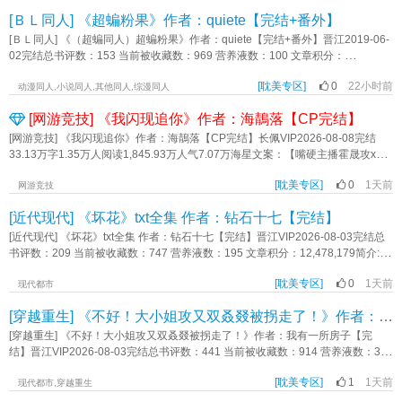
处的过程中他渐渐发现自己的结婚对象乖的有点上头，每次看到自己就像老鼠见
男人&予取予求的漂亮人妻攻受都有前男友，受的前男友会出场受虽然是人妻，但
到猫一样，既好笑又好玩。 后来有一次，沈栖闻帮醉酒的青年换衣服，身体
[ＢＬ同人] 《超蝙粉果》作者：quiete【完结+番外】
不会做饭，注意注意慢热小甜饼，没啥剧情中午12点更新《通俗爱情》作者：半
的反应让他整个人震惊了。 再后来沈栖闻表示想撕掉离婚协议，假戏真
缘修道
[ＢＬ同人] 《（超蝙同人）超蝙粉果》作者：quiete【完结+番外】晋江2019-06-
做...... 高冷闷骚攻VS阳光开朗受 内容标签： 都市 豪门世家 恋爱合约 甜
02完结总书评数：153 当前被收藏数：969 营养液数：100 文章积分：
文 轻松 先婚后爱 主角沈栖闻互动视角夏初 一句话简介：协议结婚，却双
4,612,912简介： 某一天，瞭望塔里出现了一个奇怪的包裹.... 本文已完
双沦陷 立意：积极生活，努力向上《协议结婚后总裁他想假戏真做》作者：
[耽美专区]
0
22小时前
结，但是因为还要放番外什么的，就没改进度_(:з」∠)_ 谢谢理解 ┄┄
动漫同人,小说同人,其他同人,综漫同人
云落闲庭
内容标签： 英美衍生 强强 超级英雄 正剧 主角视角蝙蝠侠互动超人配角联盟
[网游竞技] 《我闪现追你》作者：海鶄落【CP完结】
众人蝙蝠家族 其它：超蝠 一句话简介：一个粉色果子引发的惨案 立
意：原创网址：https://www.jjwxc.net/onebook.php?novelid=3619632原创网第
[网游竞技] 《我闪现追你》作者：海鶄落【CP完结】长佩VIP2026-08-08完结
39章已锁，欢迎补全；《超蝙粉果》作者：quiete
33.13万字1.35万人阅读1,845.93万人气7.07万海星文案：【嘴硬主播霍晟攻x嘴
毒野王钟见微受】-联盟十四支队伍，LFJ排十四，败绩十二卷，卷卷有它名。所
[耽美专区]
0
1天前
以有志向的理想青年纷纷转会，只留下钟见微一个留守野王。老板十分感动说小
网游竞技
钟，我知道世间始终你好。钟见微冷酷表示自己不是不想走，是没有队伍要。曾
[近代现代] 《坏花》txt全集 作者：钻石十七【完结】
经天才少年惊艳出道，但生活不是理想，队友比想象中蠢，对手比想象中强，队
伍成绩一落千丈。脾气和成绩不匹配的钟见微无人问津。新赛季开始，在老板垂
[近代现代] 《坏花》txt全集 作者：钻石十七【完结】晋江VIP2026-08-03完结总
死挣扎下，钟见微迎来了自己的新队友。上单沉默，中单自恋，ad阴郁，辅助做
书评数：209 当前被收藏数：747 营养液数：195 文章积分：12,478,179简介:
饭。被怪胎包围的钟见微自觉新赛季无望，决定乱斗调理心情，结果和主播撞
漂亮笨蛋小可怜&情绪稳定寡言爹系 【年龄差，身高差，体型差】 白黎礼是一朵
车，爱情不期而遇。钟见微：“为什么反向闪现？”霍晟：“那是我网卡了。”钟见
[耽美专区]
0
1天前
开坏了的花。 花瓣卷曲，叶片发黄，都是这朵花没有被静心照顾过的痕迹。 -
现代都市
微：“为什么大招空了？”霍晟：“网卡。”钟见微：“嘴硬是你的直播效果吗？你家什
白黎礼被人下了药，醒来时身边只有何鹜。 他坚信自己与何鹜发生了什么，于是
[穿越重生] 《不好！大小姐攻又双叒叕被拐走了！》作者：我有一所房子【完结】
么宽带说出来我避雷下。”吵闹但快乐的游戏中，负面情绪渐渐好转，战队成绩也
嚎啕一阵之后，要求何鹜对他负责。 他晃荡着不太清醒的小脑袋，按照妈妈教过
负极转正。事实证明便宜也能有好货，新的LFJ竟然跌跌撞撞冲进第一赛段季后
他的，提出两点要求。 一、不能让他没钱花。 二、不能让他掉眼泪。 当时的何
[穿越重生] 《不好！大小姐攻又双叒叕被拐走了！》作者：我有一所房子【完
赛。霍晟：“我觉得你要拿冠军。”钟见微：“我做梦都不敢这么做。”霍晟：“胆小
鹜没有答应下来，因为他和白黎礼之间真的什么都没发生。 即便是后来，这两条
结】晋江VIP2026-08-03完结总书评数：441 当前被收藏数：914 营养液数：326
鬼，我就敢。”钟见微：“……那就试试吧。”试试吧，万一能行呢？《我闪现追
要求何鹜也只做到了其中一条。 没办法，白黎礼太小太娇，受不住的时候总是咬
文章积分：23,738,096简介:自矜温柔乖逆软刺×成熟骑士不羁温安绛×韩先堇高中
你》作者：海鶄落
着手指掉眼泪。 哭的最厉害的一次，却不是在床上。 那天，白黎礼光着脚站在
[耽美专区]
1
1天前
毕业后的一次聚会上，韩先堇听见那个素来文静乖巧的好学生温安绛跳楼了。他
现代都市,穿越重生
地上，流着泪控诉何鹜根本不爱他。 - 白黎礼有一个视若珍宝的本子，封面上歪
唏嘘：真是可惜了。温安绛好友给了他一本日记，韩先堇这才知道，温安绛暗恋