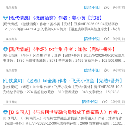
她忍无可忍，强势反击，于是局面颠覆，变成了她追他逃，他插翅难飞！ 她
给她！ 看着不断踏进他们家门槛的男人，全家都有了危机感。 亲哥：什
的，却是道不明的懊闷。阴郁偏执 孤介清守 权臣 X 温柔坚韧 才情灵慧 贵女夺人
一觉醒来，穿成出轨海后，被男友带人捉J在床，当场社死，全校将她骂得狗血淋
将他狠狠钳制，绑了起来，手中的长剑在他身上一点一点滑落…… 三乐顽劣
么傲娇顶流、温柔兽医、痞帅霸总……都给我通通靠边站，我的妹妹我自己宠！
妻 女非男C《挫骨刀》作者：堪怜意
[言情小说]
0
9小时前
头。 她决定洗心革面，重新做人。 奈何帅哥美男一个个贴上来，威逼利
现代都市
一笑道：“潶墨白，既然你这般喜欢假扮女子，那我便让你干干净净做回女
标签：现代言情 都市异能《荒野直播，毛茸茸带我屡破凶案》作者：白茶有猫
诱。 “卿卿宝贝，我想你了!你有想我吗?” “卿卿，你是在忙吗?为什么不理
子！” 手中长剑一挥，他大惊失色。 “三乐，你敢！” - 她一气之
饼
[现代情感] 《微醺酒窝》作者：姜小黄【完结】
我呀?求求你理理我好吗?你想要什么我都买给你!” “元小 姐，如果你愿意，我
下，以五百两银高价将他买进了南风馆，从此柳陌花衢之间，便多一个名叫霜官
可以和民庆集团大小 姐退亲，等你毕业就娶你!” …… 就连头顶青青草原
[现代情感] 《微醺酒窝》作者：姜小黄【完结】豆瓣VIP2026-05-04完结字数
的小馆。 而他则在追妻之路上，一去不复返…… * 两人相爱相杀，男
的前男友，也表示只要她发誓不再犯，就可以不计前嫌原谅她？ 元卿微表
121,666 阅读244,504 加入书架6,487简介:【混血克制男&高智直球女】· 坏消
主一路作妖，女主一路相护，却不知事事皆因他而起，得知真相后，与他势不两
示：这都能忍？《渣女洗白，分手后被禁欲霸总专宠》作者：江蓝蓝清清
息：撞了一辆法拉利，赔不起。· 好消息：车主是暗恋对象，加上了。程玥一开始
立，男主却不干了，最后追妻火葬场！ － 新文推荐：《采下那朵高岭之
[言情小说]
0
9小时前
只想逗他玩。那个耳根通红却强装镇定，一脸正经的理工男，逗起来太有意思
现代都市
花》 采花贼少女扮猪吃老虎，强取豪夺美强惨大将军！ 喜欢的宝宝可以
了。直到有一次，她玩脱了。那天她穿了他的衬衫，露出他喜欢的胸链，想看他
收藏一下哦！ 内容标签： 情有独钟 天作之合 女强 相爱相杀 甜文 追爱火葬
[现代情感] 《半坏》txt全集 作者：逢你【完结+番外】
慌乱的样子。他确实慌了，视线在她身上扫过，这次没再后退，反锁了门问她：“
场 主角潶墨白视角三乐 其它：复仇，女强，江湖，白切黑，追妻，
你明知道我喜欢你，怎么还敢撩我？”· HE | 年上 | 体型差· 小酒馆甜妹老板娘 x 空
[现代情感] 《半坏》txt全集 作者：逢你【完结+番外】晋江VIP2026-06-20完结总
一句话简介：江湖侠女为父报仇，遇上美人骗子 立意：无论何时，都要保持
气动力学冷脸高管现代言情 治愈 强强 HE 年上 熟男熟女《微醺酒窝》作者：姜小
书评数：1736 当前被收藏数：8571 营养液数：2499 文章积分：102,506,696文
冷静，正确明辨是非，以免被仇恨蒙蔽了双眼。《初入江湖，是黑不是白》作
黄
案:黎冉跟靳言是从小长到大的青梅竹马。所有人都认为他们到了一定年龄就会结
者：南波三水
[言情小说]
0
9小时前
婚，事实也的确如此。婚后第二年，他们就有了一个女儿。在外人眼里，他们是
现代都市
模范夫妻模范父母模范子女。可在黎冉38岁这年，她却给了靳言一份离婚协议。
[仙侠魔幻] 《迷恋》txt全集 作者：飞天小侠鱼【完结+番外】
靳言不知道她为什么想离婚，但他发现妻子跟之前不一样了。以前妻子喜静，酒
吧不会去，危险的事情更是不会做。现在她学习了架子鼓，酒吧没两点不会回
[仙侠魔幻] 《迷恋》txt全集 作者：飞天小侠鱼【完结+番外】晋江VIP2025-10-8
来，甚至去体验了极限运动。黎冉的叛逆期来得实在太晚，靳言为了挽回婚姻，
完结总书评数：274 当前被收藏数：819 营养液数：948 文章积分：15,078,861
打算再追黎冉一次。靳言追了她很久，法子都用尽了，黎冉却理都不理他一下。
简介： 湫灵被流放到F区之后，陪在她身边的，就只有她小时候捡回家的谢
直到一天夜里，靳言把她折腾得死去活来。黎冉突然觉得自己半坏的婚姻还能拯
[言情小说]
0
10小时前
深。 F区贫穷又落后，这里的人笑她是落难的凤凰。 湫灵并不在意，落难
仙侠魔幻
救一下。○双C，主角配角都不是完美人设。○文案有视角局限性，具体故事详见
的凤凰也是凤凰。 她依旧不知节俭，肆意挥霍着谢深打工攒下的积蓄。
[ＢＧ同人] 《与名柯世界融合后我成了倒霉路人》作者：沐沐青皆【完结+番外】
正文。○本质是中年版追妻火葬场，有打tag。内容标签： 都市 情有独钟 破镜重
她知道谢深喜欢她，也知道谢深受的伤都是为了她，可那又怎样呢？ 她可从
圆 婚恋 业界精英 追爱火葬场其它：文案·2025.03.28一句话简介：中年夫妻｜看
来没说过喜欢他。 F区配不上她，只是一个beta的谢深更配不上她。 所以
[ＢＧ同人] 《（柯南同人）与名柯世界融合后我成了倒霉路人》作者：沐沐青皆
40岁男人如何追妻立意：爱是如你所是，而非如我所愿《半坏》作者：逢你
在分化成了omega之后，湫灵瞒着他，偷偷去做了信息素匹配测试。 然后在
【完结+番外】晋江VIP2023-12-30完结总书评数：2609 当前被收藏数：11327