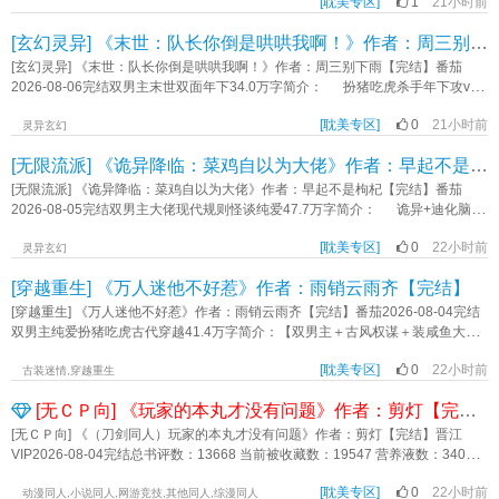
盈坐在龙椅上微微一笑：“拖下去，这个冒充陛下的疯子《穿成炮灰皇后，和闺蜜
已满怀愧疚的强占她。 她非常痛苦，想要报复男主却没有成功，又在男主的补
[耽美专区]
1
21小时前
梦，一周七次就太不像话了。正巧路上遇到一个算命骗子，看对方白发苍苍，衣
却莫名其妙得了“天使的光环”。 【天使的光环：此技能随机生效，必须救下离
埃里。 她分明贪生怕死、爱财如命，是个不折不扣的小人，却肯舍命为别人
扶暗卫登基》作者：靖夷
偿下态度逐渐软化，最后彻底爱上男主，心甘情愿成为他的后宫。 …… 已经
衫褴褛，裴修只当日行一善，坐下算了一卦。没想到骗子有模有样，当场算出他
你最近的一个生命体，并保证对方存活时限超过一小时。】 慕媞：……无言
挡刀。 姬琰不明白，却觉得实在有趣。 此后一顶小轿被秘密抬进了辰王
[玄幻灵异] 《末世：队长你倒是哄哄我啊！》作者：周三别下雨【完结】
改名叫云溪的高珊珊：“我有一句MMP，不知当讲不当讲！” 仗着知道原著剧
最近有烂桃花缠身，要对他采阳补阴，收摊后还给了他一张符箓，说是防身可
以对。 人人都忙着保自己的命，她却还要去保别人的命…… ​ 内容标
府，从此姬琰身边多了一个女人。 有心人发现，那女人竟与死去的状元夫人
情，云溪立刻把在原文倒数九百章才会出场的大反派提前释放，然后和他勾搭在
用。结果当晚回了家，裴修夜里被据称可以防身的三无符箓烫醒。一睁眼，他看
[玄幻灵异] 《末世：队长你倒是哄哄我啊！》作者：周三别下雨【完结】番茄
签： 未来架空 爽文 脑洞 主角视角木迟 其它：虚构 一句话简介：当接待员
长得一模一样。 不过是一个玩意儿而已，姬琰从未在意过沈心玉的悲
一起狼狈为奸。 云溪：“看到那个男人了吗？他是天命之子，咱们要联手干掉
到一个颇有点冷峻的男鬼坐在床边，不看动作，十分正经。但男鬼一只手就肆无
2026-08-06完结双男主末世双面年下34.0万字简介： 扮猪吃虎杀手年下攻vs
成为恐游玩家后 立意：不能分辨的真实也没有任何意义《所有人都以为她是玩
喜。 只当在养一朵娇兰。 直到那日，姬琰被女人绑在游船上，强硬地灌
他！” 反派：“呵，杀鸡焉用牛刀，区区筑基修士而已，随便派一个金丹期修士
忌惮地按在他下腹。微凉的触感似有若无，阵阵奇异的热流也不是作假。裴修往
沉着冷静主心骨队长受 双男主末世反差年下双洁双强。 末世来临的第九
家》作者：釉向观花
下了绝子的汤药。 沈心玉微微一笑：“断子绝孙药，我新研制出来的，真是便
即可，何须本座亲自出手！” 云溪：“呵，我要是你，杀他绝对亲自出马，连他
下一看——男鬼看样子也没想到他会醒，薄唇轻启，欲言又止。“……”四目相对。
[耽美专区]
0
21小时前
个月。 城北营地队长陆征程，在一个搜寻物资的夜晚救下被当成肉盾的少年
灵异玄幻
宜你了。” 面前的女子眼睛亮极了，全然没有了之前做小伏低的姿态。 姬
家厨房的鸡蛋都得摇散黄、地里的蚯蚓都得砍成两截！” …… 纵横修真界近
一室无言。“我……”“你……”最后还是裴修开了口。他很冷静，先跟男鬼交
沈雨。 从路人口中得知沈雨体质特殊，就算被咬也不会变异，顶多掉几块
琰只觉得血液沸腾，娇兰原是带毒带刺的藤蔓，没有比这个更能让他兴
千年的魔君养伤百年，一觉醒来发现世界真是变了。 ——从前血腥冷酷人人利
[无限流派] 《诡异降临：菜鸡自以为大佬》作者：早起不是枸杞【完结】
涉。“……那个，能不能让我把裤子穿上？”【阅读提示】1.cp为裴修x谢夙2.HE内
肉。 回到营地后，伤痕累累的沈雨表现得十分柔弱，我见犹怜，更令人震惊
奋。 “嗯，这药该喝。床榻之上你都那样娇气，更别说忍受生育之苦了” 沈
己的修仙界，跟疯了一样围着一个青年转，女修士见了他，就会哭着喊着爱上
容标签：强强 灵异神怪 甜文 爽文 玄学 轻松主角：裴修、谢夙一句话简介：采阳
的是沈雨竟然总是有意无意....勾引他？ 但在后面的相处中，这个瘦弱的少
[无限流派] 《诡异降临：菜鸡自以为大佬》作者：早起不是枸杞【完结】番茄
心玉：“……” 要不然还是杀了吧？ ​ 内容标签： 年下 都市 因缘邂逅 古穿
他，大能修士见了他，就会哭着喊着收他当徒弟送天才地宝奇妙功法，同辈见了
补阳？立意：各归各位，善要善报。《非科学桃花》作者：枭钥
年，并没有他想象中那么单纯，他遇事冷静，出手干净利落，甚至没有痛
2026-08-05完结双男主大佬现代规则怪谈纯爱47.7万字简介： 诡异+迪化脑补
今 爽文 日常 主角视角杨枝甘鹿配角其他 其它：毒舌、绿茶 一句话简介：给
他，要么哭着喊着当手下，要么跟没脑子一样和他作对。 幸好，还有云溪和他
觉。 一次出行任务，陆队等人野外遭丧尸围攻，生死时速救星降临...《末
+扮演+双男主+规则怪谈 陈右时是个懦弱的十八线演员，为了生机，他一口
古代女暗卫一点来自现代的震撼 立意：好好学习，好好生活《当咸鱼，拒当牛
一样，是个自私冷血冷酷无情的正常修士。 魔君陆沉：“……你说的对，本座确
世：队长你倒是哄哄我啊！》作者：周三别下雨
[耽美专区]
0
22小时前
气接了三个人设不同的剧本。 在偶像剧里他要扮演拜倒在女主魅力下的男n
灵异玄幻
马[古穿今]》作者：邬木青
实应该亲自动手，连他家的鸡蛋都摇散黄。”内容标签： 强强 仙侠修真 穿书 爽文
号，一个多情风流的海王。 在悬疑剧里他要扮演最后出场的反派，一个冷静
升级流 HE主角视角云溪陆沉一句话简介：打脸龙傲天男主角，拯救小 姐姐。立
[穿越重生] 《万人迷他不好惹》作者：雨销云雨齐【完结】
高智商的罪犯。 在恐怖片里他要扮演……呃，一只鬼。 有点难度。
意：反抗命运，坚持自我。《我、大反派和龙傲天男主的极限拉扯》作者：遗忘li
为了更好入戏，陈右时天天抱着道具睡觉。 结果误闯诡异界，他不小心出了
[穿越重生] 《万人迷他不好惹》作者：雨销云雨齐【完结】番茄2026-08-04完结
意外。 一阵头脑重启后，他绝望发现自己分不清自己的身份了。 他是
双男主纯爱扮猪吃虎古代穿越41.4万字简介：【双男主＋古风权谋＋装咸鱼大佬
谁？ 他是玩转情场的海王，是冷酷无情的杀手？ 还是诡异里的大诡？
＋腹黑太子＋躺平被迫封神+双强君臣】 【躺平摆烂佛系侯府小公子× 占有欲
《诡异降临：菜鸡自以为大佬》作者：早起不是枸杞
[耽美专区]
0
22小时前
爆棚太子】 京城最大的未解之谜：襄侯府那个天天打瞌睡的少爷，凭什么是
古装迷情,穿越重生
太子心尖尖上的人？ 表面上，周黎安温和淡然，是个只知道抱大腿的纨
[无ＣＰ向] 《玩家的本丸才没有问题》作者：剪灯【完结】
绔。 暗地里，他东宫论著惊太傅，宣政殿献策震百官！ 当旁支亲戚上门
打秋风，企图欺负侯府子嗣单薄。 他敛去慵懒，一招杀鸡儆猴，直接把人送
[无ＣＰ向] 《（刀剑同人）玩家的本丸才没有问题》作者：剪灯【完结】晋江
进大牢。 当宫里娘娘各种作妖，谋杀太子。 他运筹帷幄，最后一网打
VIP2026-08-04完结总书评数：13668 当前被收藏数：19547 营养液数：34048
尽。 最强的人最怕什么？最怕麻烦！ 周黎安每天都在努力降低存在感，
文章积分：349,378,784简介：在朋友的推荐下，千野入坑了全息版本的《刀剑
想要远离皇权倾轧。 可那位高高在上的太子殿下，却偏偏不放过他。 “日
[耽美专区]
0
22小时前
乱舞》游戏。比起原始版本，这个版本的游戏里玩家不仅可以扮演审神者，还可
动漫同人,小说同人,网游竞技,其他同人,综漫同人