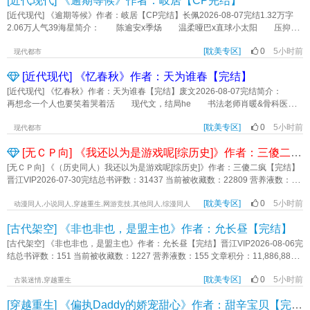
[近代现代] 《逾期等候》作者：岐居【CP完结】
绕巨柱化作利剑，俯首为不动明王劈天斩渊又将其霜刃穿心。 传闻他死无葬
光滑平整的栗余闯进了陈屹晭的视线。 看透栗余愚蠢、虚荣、懒惰、爱贪小
身之寸，而后从莲花降世又堕入恶道，却仍保有神格。 传闻他跟不动明王有
便宜的本性，陈屹晭不费什么功夫就把人骗到了手里攥着。 但慢慢的，陈屹
[近代现代] 《逾期等候》作者：岐居【CP完结】长佩2026-08-07完结1.32万字
两个孩子。 宫粼：怎么传的都是真的？ * 发帖人：严禛 帖子主
晭发现，栗余的蠢、栗余的坏并不是天生的，只是从来没有人好好教导过他，所
2.06万人气39海星简介： 陈逾安x季炀 温柔哑巴x直球小太阳 压抑爱
题：前妻有了个新的小情人，跟我长得很像，他是不是找替身？ 1L：前夫哥
以他不知道什么是好什么是坏，就这样一路摸索着把自己养成了个坏孩子。
意到扭曲病态x只要哥哥幸福什么都无所谓 季炀的世界围着陈逾安转。 在
还没复婚成功？ 2L：兴许人家就是好这口呢。 …… 匿名用户：大
于是陈屹晭把栗余从头到尾从里到外重新养了一遍，眼看栗余变得善良、上进、
[耽美专区]
0
5小时前
陈逾安结婚的那一刻，说不清的感情无疾而终，季炀选择离开。 很多年后，
现代都市
哥，有没有一种可能你是我爹？ * 不动明王严禛，执掌断惑处刑，圣洁冷
人见人爱，陈屹晭突然不乐意了，又使了点劲儿，把栗余纵得娇气得要命，除了
季炀才发现陈逾安有个秘密基地，里面全是他的东西。 —— 标签：年下
肃，三界六道众生对其无不敬重，也无不畏惧。 严禛知晓宫粼天性恶劣，热
[近代现代] 《忆春秋》作者：天为谁春【完结】
他谁也不愿意养的那种才罢手。 栗余：“陈屹晭，他们说我是你养的金丝雀，
HE 双向奔赴 轻喜剧 哑巴受 竹马竹马 第一人称《逾期等候》作者：岐居
衷玩弄真心。 也知晓宫粼与他判若天渊，道不同不相为谋。 他还知晓，
但是我不相信。” 陈屹晭：“说说看，为什么不信？” 栗余（冷笑三
[近代现代] 《忆春秋》作者：天为谁春【完结】废文2026-08-07完结简介：
自己不可撼动的秩序被宫粼不费一兵一卒地摧毁，缴械投降。 他怎么会真的
声）：“别人的金丝雀得到了豪车、别墅、奢侈品和数不清的钱。而你，每个月只
再想念一个人也要笑着哭着活 现代文，结局he 书法老师肖暖&骨科医生
爱他。 他的确真的爱他。 * 严禛(不动明王)×宫粼(俱利伽罗） 金
给我两万五！我这算哪门子金丝雀！铜丝雀还差不多！陈屹晭，你抠死了！”
段燚 肖暖看似开朗，心底敏感且多疑 （受） 段燚外冷内热，行事理智且
发蓝眼控制欲爆表圣父圣洁圣明三位一体醋王攻×唯恐天下不乱蛊惑人心阴森艳丽
陈屹晭：“……”《陈总家的小心眼儿铜丝雀》作者：大牛宝
[耽美专区]
0
5小时前
克制（攻） 这一年夏天，在医院走廊，段燚用一瓶水结交了知根知底的朋
现代都市
苍白邪物大美人受 食用指南 1.朱雀神鸟×纯白大蛇。 2.攻受只有彼
友。 肖暖望着眼前冷脸的大夫有些不知所措，他尝试过很多次生吞布洛芬，
此，爱得死去活来作天作地，会物理性互殴，早期死对头受每天吃饭睡觉给攻使
[无ＣＰ向] 《我还以为是游戏呢[综历史]》作者：三傻二疯【完结】
可偏偏这次出了差错，药卡在喉咙，上不去，也下不来。 他接受了这份好，
绊子，回忆杀攻对受有锁链打尾钉刻印强制等惩戒行为。 3.有孩子，目前两
一接受就是永远。 再后来，秋风飒飒的夜晚，闷热空气突然清凉。段燚小心
[无ＣＰ向] 《（历史同人）我还以为是游戏呢[综历史]》作者：三傻二疯【完结】
条，设定体系熬煮乱炖，整体基调为狗血玄幻老娘舅插播1818黄金眼。 4.自
翼翼地说:等相爱时定大哭一场。 肖暖以为是场玩笑漫不经心道:那也不要哭，
晋江VIP2026-07-30完结总书评数：31437 当前被收藏数：22809 营养液数：
割腿肉O~O PS.谢谢巳巳约的西幻paro下次一定写qwq 内容标签： 生子
要笑。 春分时节。 他们在漫长的分别里写信给对方; 我只希望你能感
74809 文章积分：665,509,824简介：作为直播区的乐子人整活玩家，杨易于某
灵异神怪 破镜重圆 天作之合 相爱相杀 现代架空 主角：严禛，宫粼 ┃ 配角：
受到我的爱，其他的无所谓。 如果终点是你的话，一直等也没什么我等就
[耽美专区]
0
5小时前
日收到了一家全息公司的邀请函，邀请他体验一款号称1:1复刻现实的综合历史类
动漫同人,小说同人,穿越重生,网游竞技,其他同人,综漫同人
霜山禛，霜山粼，水墨禛，水墨粼，前夫禛（民国.ver），前妻粼（民国.ver），
是。 ———— 如有错字请指正。 部分地点化用。本文慢热。 原
开放游戏；为了博取巨额奖金，杨易欣然答应，顶着内测满级账号，愉快进入了
朝昙画卷，贴贴（师徒.ver），迷你禛（冻原.ver），迷你粼（冻原.ver），濯雨
[古代架空] 《非也非也，是盟主也》作者：允长昼【完结】
创小说 - BL - 长篇 - 完结-现代 - HE - 治愈 - 励志-强强《忆春秋》作者：天为谁春
游戏世界。不过，这个游戏似乎也过于真实了一点。比如说，当他遵从粉丝建
禛（飞天.ver），逐流粼（飞天.ver），不动明王，俱利伽罗，天使长禛，大恶魔
议，在以大明背景的游戏世界高声朗诵完《西游记》后，迎来的居然不是崇拜和
[古代架空] 《非也非也，是盟主也》作者：允长昼【完结】晋江VIP2026-08-06完
粼，两个宝宝，雀雀（宝丽来.ve，蛇蛇（宝丽来.ver） 一句话简介：#原来是
赞美，而是惊恐和尖叫；然后一把镣铐铐上手腕，直接把他拎进了诏狱。杨
结总书评数：151 当前被收藏数：1227 营养液数：155 文章积分：11,886,883
复婚啊那没事了 立意：犹如莲花不着水，亦如日月不住空。《烈池焚粼》作
易：？还好，游戏技能发挥得力，他当晚就挣脱了牢狱，轻松找到了指使人抓捕
简介:乐天派超萌小太阳受 × 温柔腹黑专一年上攻陈非也失忆了。只记得自己要去
者：云雨积
自己的幕后黑手。“这么说，你就是飞玄真君嘉靖帝？”他看着面前的黄衣老登，诧
[耽美专区]
0
5小时前
武林大会。看着自己腰间价值连城的玉佩和绝顶高手的筋骨，他悟了——自己是
古装迷情,穿越重生
异出声。【明·隔世祖孙喜相逢】场景一：“你好，请允许我稍作介绍。”杨易对着
天选之子，此去必登盟主宝座。一路上他逢人就说：“我，未来武林盟主，打
[穿越重生] 《偏执Daddy的娇宠甜心》作者：甜辛宝贝【完结】
呆若木鸡的飞玄真君清妙帝君嘉靖皇帝微微一笑，让出了身后脸拉得比芒果更长
钱。”乞丐一脸可怜地给他扔了铜板，侠客没好气地翻个白眼，只有路上捡到的重