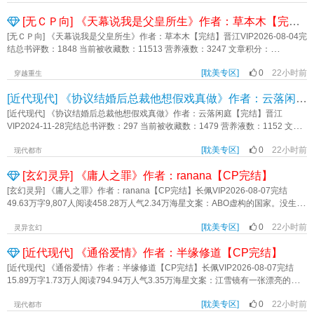
后不会有后宫，也不会有旁人。” “只有你，我此生唯一的挚爱。” 周黎安
以扮演刀剑男士出阵，增加了不少紧张刺激的战斗环节。于是，在对角色背景设
[无ＣＰ向] 《天幕说我是父皇所生》作者：草本木【完结】
看着眼前步步紧逼的腹黑太子，咽了口唾沫。 完蛋，这大腿抱得太牢了，连
定都一知半解的情况下，千野先迷上了在游戏里扮演刀剑男士上战场塔塔开的感
自己都搭进去了！ 这场名为“躺平”的满级大佬重修局，究竟是谁套路了
觉，而面对剧情只是一味手动skip。他不知道的是，他的账号实则连通着一个真
[无ＣＰ向] 《天幕说我是父皇所生》作者：草本木【完结】晋江VIP2026-08-04完
谁？ TIP：男主前世科研博士，学识降维打击，智商全程在线。 避雷：年
实存在的刀剑乱舞世界。于是，一心想要战斗爽不顾忌血条状态，对角色设定一
结总书评数：1848 当前被收藏数：11513 营养液数：3247 文章积分：
上，失忆梗（可以跳过第四卷），有副cp（上一辈长辈，占全文2%），1v1，双
无所知因此经常OOC的玩家遇上了对这些异常十分警觉的刀剑和审神者。当千野
116,399,800简介：秦柳穿越异世已有十六年，是位不受宠甚至是备受讨厌的皇
洁，he，双强《万人迷他不好惹》作者：雨销云雨齐
顶着重伤单骑出阵时，他被一群人拦下不让前进并追问本丸编号；当千野使用商
[耽美专区]
0
22小时前
子。他不明白那位盛朝的皇帝为何如此讨厌自己，好像自己若不是这十六年来安
穿越重生
场mod魔改角色外观时，他被认定为经历过邪恶的刃体改造；当千野不止一次认
分守己，没有惹一丁点的祸事，不然自己恐怕早就被赐死了。近几年，有了这个
[近代现代] 《协议结婚后总裁他想假戏真做》作者：云落闲庭【完结】
错人叫错名时，他被脑补出了一场并不存在的狗血事故；……真实世界的刀和
认知后，他始终保持着探知欲。瞧着盛武帝对其余皇子的夸奖与对自己的贬低，
审：到底发生什么事了？是不是有坏人？忧心忡忡.jpg刀和审都很关心你.jpg千
秦柳清楚自己若是土著的话，肯定是会非常的在意。但是万幸，他不是，他不在
[近代现代] 《协议结婚后总裁他想假戏真做》作者：云落闲庭【完结】晋江
野：？叽里咕噜说什么呢没听懂。玩家的本丸才没有问题！不要用这么多的剧情
意盛武帝的关心与父爱，对于贬低，处理更是简单，左耳进右耳出罢了。就在快
VIP2024-11-28完结总书评数：297 当前被收藏数：1479 营养液数：1152 文章
阻拦玩家塔塔开啊！！……一段时间后，当朋友询问起千野的游戏体验——千
要外放，秦柳以为自己会不明不白的度过一生时。天幕出现了。【大家好！为了
积分：41,299,192简介： 夏初长得好，学习好，上着名牌大学，唯一的缺点
野：还不错哦，就是剧情实在太多了，而且总是自动触发，躲都躲不了。朋友：
完成作业，主播就来给大家讲讲咱们千古一帝盛文帝的一生！】【不知前几年流
[耽美专区]
0
22小时前
就是穷，孤儿院出生的他每天不是在打工就是在打工的路上。 有一天他接到
现代都市
剧情多？千野：不过有些副本冒险还是很好玩的！比如本丸解谜啦，时政大楼闯
传的野史还有没有人记得？】【好吧，你们不记得没有关系，主播记得就行。】
了一个电话对方自称是沈氏集团总裁助理，有个合作想跟他谈。 夏初想都没
关啦。朋友：副本冒险？？千野：就是初始角色好弱呀，为什么这个叫“审神者”的
[玄幻灵异] 《庸人之罪》作者：ranana【CP完结】
【既然大部分人都不记得了，那主播就先讲讲这个野史，划重点，这个挺重要
想就把电话挂了，还和室友吐槽现在骗子太不敬业诈骗理由都编得这么不靠
角色升不了级呢？难得出去一趟就被几个喊着“主公大人”并且身上冒黑气的家伙抓
的，过几天就不会是野史了。】【主播怎么知晓？当然是主播有自己的渠道。】
谱。 没想到下午对方直接找上门，一开口就问他，“有没有兴趣结个婚。”
[玄幻灵异] 《庸人之罪》作者：ranana【CP完结】长佩VIP2026-08-07完结
走了，现在还没逃出去……朋友：喂喂喂你的游戏显然有哪里不对吧！！内容标
【好啦，别再说些有的没的，咱们拉回正题，说野史，其实当初主播刚听到的时
沈栖闻长得好，工作好，作为沈氏集团的当权者三十岁还未婚每天不是被催婚就
49.63万字9,807人阅读458.28万人气2.34万海星文案：ABO虚构的国家。没生孩
签：系统 刀剑乱舞 马甲文 轻松 迪化流搜索关键字：主角：千野一句话简介：有
候真的笑的眼泪都出来了，竟是说盛文帝是盛武帝亲自所生，这谁敢相信？我是
是在被催婚的路上。 为了解决这个问题，他接受助理的建议找个没背景的人
子。古早味狗血，恨海情天……贫民窟出生，为求上位，不择手段的平庸之人和
问题的是脑洞大开的你们吧！立意：心存善意，友善待人《玩家的本丸才没有问
不信的。】……内容标签：爽文 直播 朝堂 逆袭 剧透 群像搜索关键字：主角：秦
假结婚。 没想到刚一开口就被人当成了骗子。 然后，两人结婚了......
[耽美专区]
0
22小时前
原本高高在上，王室贵族的天之骄子的故事。李斯恒X凌存真（A变O）如何得到
灵异玄幻
题》作者：剪灯
柳一句话简介：小可怜皇子逆风翻盘立意：坚持自我，永不放弃《天幕说我是父
婚后，夏初按照协议要求兢兢业业，恪守本分，自觉和沈栖闻保持距离，从不逾
一个天之骄子:第一步，得到他第二步，摧毁他不想看太多世界观设定的可以从“第
皇所生》作者：草本木
[近代现代] 《通俗爱情》作者：半缘修道【CP完结】
己。除了需要配合沈栖闻出席一些场合之外，在家里就像老鼠躲着猫一样，尽量
一次审讯”的章节开始看。周一到周五日更，周末不更新。《庸人之罪》作者：
不和沈栖闻碰面。 然而，经过一段时间的相处，夏初发现沈栖闻的看他的眼
ranana
[近代现代] 《通俗爱情》作者：半缘修道【CP完结】长佩VIP2026-08-07完结
神渐渐不对劲。 先是看上他做的菜，接着看上他的床，最后直勾勾地盯着他
15.89万字1.73万人阅读794.94万人气3.35万海星文案：江雪镜有一张漂亮的不
看。 夏初表示自己内心很慌,有些招架不住...... 两人同居后，沈栖闻本打
正经的脸，但有一颗纯爱的心。聂和聿看着是个正经人，其实蛮肤浅，第一次见
算两人和平相处，各取所需，一年后以感情不和为由解除婚姻。 然而，在相
[耽美专区]
0
22小时前
江雪镜的时候就觉得他肯定有男朋友，还不止一个。聂和聿&江雪镜控制欲强的坏
现代都市