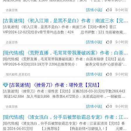
阅读59,362 加入书架 1,386 推荐票1,633简介：身为一个公主，李希华从小就
主角视角冬川随意苏格兰 一句话简介：野猫系上了红绳结！ 立意：内心
好恨你，可我好爱你。】？？？懂了，他有病!一我叫宋明烛，我的妻主好像变
知道自己的使命——用婚姻换取利益，可能是和亲异邦，也可能是笼络大臣。真
需要修补充实《让苏格兰死而复生》作者：昼夜分野
了，她不再打我，还给我上药、带我看花、教我自保......世界上有两个谢赋雪，一
[言情小说]
0
9小时前
州守边，驱逐胡虏，五年太平盛世，李希华无比感激符氏，以为可以不必作为赔
古装言情
个好，一个坏。一个暴虐似阎罗，一个温柔如天上月。“喂!你把那个好的谢赋雪送
偿或恩赏。谁知真州却成了新的危机，竟要辅佐皇叔李肃谋反。为扭转局面，堂
[古装迷情] 《初入江湖，是黑不是白》作者：南波三水【完结+番外】
给我，好不好?”“这可送不了。”“哼，小气鬼!””......““那我买一个可以吗?我有很多银
堂公主不择手段，强行下嫁来上京访亲的真州世子符子京……《公主的婚事》作
票，求求你了，你就卖给我吧！“《女尊读心，自卑夫郎竟是疯批反派》作者：鸭
者：兆令
[古装迷情] 《初入江湖，是黑不是白》作者：南波三水【完结+番外】晋江
子里面嘴最硬
VIP2024-12-02完结非v章节章均点击数：424 总书评数：121 当前被收藏
数：490 营养液数：29 文章积分：14,241,815 本书简介: 【狠辣潇洒的江湖
[言情小说]
0
9小时前
侠女VS男扮女装的病弱公子】 阅读指南：女强男弱，相爱相杀，双洁，
古装言情
HE 武力值爆表的女主+一路作妖的病弱白切黑男主 这趟惊险的江湖之
[现代情感] 《荒野直播，毛茸茸带我屡破凶案》作者：白茶有猫饼【完结】
旅，究竟会擦出怎样的火花呢？ 两人因一本剑谱而相遇，第一次相见时，潶
墨白被人肆意凌辱！ 三乐心生怜意，救他于水火之中。 没想到，这一
[现代情感] 《荒野直播，毛茸茸带我屡破凶案》作者：白茶有猫饼【完结】起点
救，便成了两人之间的羁绊...... 三乐见他实在可怜，便将他带在了身边。不曾
VIP2026-6-9完结103.19万字 2206总推荐简介： 被养父母当作“心脏容器”抛
想，他是男扮女装，假意报恩，实则另有所图。 身份暴露之时，厮杀正式开
弃那天，穿越过来的阮未迟激活了探索系统。 为了活命开启荒野直播，却不
始。 原以为两人是情同姐妹，没想到是蓄谋已久，从姐妹相称到势不两立，
[言情小说]
0
9小时前
料直播间画风逐渐跑偏： 挖蚯蚓挖到人头，流浪猫说凶手少根手指，鸽子指
现代都市,灵异玄幻
再到情深意切。 此路曲折流转，荡气回肠！ 这场相遇，从一开始便注定
认知名女星被推下天台，还有废弃工厂悬挂着的半截尸体…… 网友以为是剧
[古装迷情] 《挫骨刀》作者：堪怜意【完结】
不平凡...... 三乐以为他是只可怜的小白兔，没想到却是只大灰狼！ 这人仿
本，警方却连夜找上门：“阮**，麻烦协助调查连环杀人案。” 从偏僻鱼塘的猫
佛有两副面孔，是黑是白，让人傻傻分不清。 - 身份暴露之时，他们四目
咪解密，到废旧工厂的狼王追凶，她的直播间成了破案现场。 网友们听说最
[古装迷情] 《挫骨刀》作者：堪怜意【完结】豆瓣2026-03-31完结字数269,443
相对，她眼中满是痛色，他看似神情自若，实则放在背后的手已悄然握紧。
近有个新兴主播，只要和毛茸茸有关的事，她都能解决。 遇到直播时有人
阅读142,684 加入书架3,896 推荐票4,472简介：夫君戍边经年，一朝被指从
她问：“小白，真的是你吗？” 他答：“一目了然。” 她自嘲一笑，不再多
问：“主播，我家猫最近食欲不振，什么都吃不下。” 阮未迟：“因为它看到你
逆，会审此案的御史大人，判笔无情。她畏之惧之，只盼夫君能早日沉冤昭雪。
言，转身便走。 他却拦在身前，催动蛊毒，逼问她剑谱下落，她痛不欲生，
男朋友出轨，想告诉你但是你听不懂。” 看见了偷猎者想要伤害国宝西伯利亚
[言情小说]
0
9小时前
牢狱内，那人风骨清峭，寻不出一丝狎昵神色。“夫人为了他，竟情深至此？那本
古装言情
奋力反抗，却被他刺了一刀。 那一刀虽刺在她的肩上，却好似刺在了她心
虎。 阮未迟大手一挥，招呼身后狼王，“去吧狗子，给他们点厉害看看！”
官怎可拂你心意。”自此，堂上人官服楚楚，声色冷厉问她罪由。昨宵却一枕青丝
里，之前的情谊如过往云烟，在这一刻，全都消逝殆尽...... 人已逃走，可他握
[现代情感] 《渣女洗白，分手后被禁欲霸总专宠》作者：江蓝蓝清清【完结】
没人知道，直播镜头外，阮家正带着阴谋逼近：“得不到她的心脏，就把她扔进疯
缱绻。他才名未显时，被诬陷入狱。而她吝于为他辩言，弃如敝屣。寒门贱吏，
剑的手却轻颤不已，眼中的懊悔怎么藏也藏不住。 也许有些事变了，就再也
人院！” 阮未迟冷笑一声，摸了摸肩头的豹猫：“咱们也是时候讨债了。”
怎可攀附贵女。所谓笔墨知己，不过她的一时消遣。十年尘梦，他高坐明堂，掌
[现代情感] 《渣女洗白，分手后被禁欲霸总专宠》作者：江蓝蓝清清【完结】番
回不到从前了...... - 两人再次相见时，势不两立，他追她逃，紧紧相逼。
…… 后来亲生父母终于寻来，将阮未迟宠成掌上明珠，恨不得摘天上的星星
控她的生死荣辱。但见她形容憔悴，为另一个男人孤守气节，比快意先涌上心头
茄 2024-04-01完结 【上推荐啦】 【狗血剧情+洁癖慎入！】 元卿微