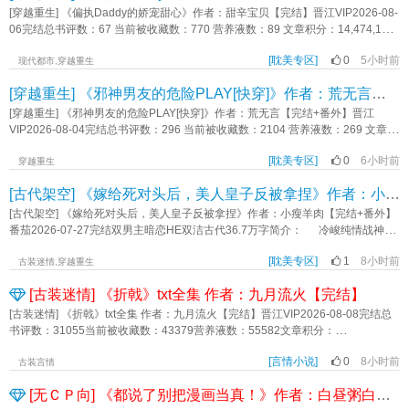
的老头:“这位是大明太祖高皇帝，朱洪武陛下，昨日才被我用还魂技能唤醒，对现
伤帅哥对此深信不疑，还心甘情愿做他的跟班兼保镖，洗衣做饭打架疗伤一条
[穿越重生] 《偏执Daddy的娇宠甜心》作者：甜辛宝贝【完结】晋江VIP2026-08-
在的局势可能不太熟悉……那么，需要我为你们祖孙腾一点单独相处的空间
龙。陈非也感动坏了：“放心，等我一统江湖，你就是一人之下万人之上！”荧照低
06完结总书评数：67 当前被收藏数：770 营养液数：89 文章积分：14,474,115
么？”“好的观众朋友们，因为平台创作规范，我们不能不避开一些血腥暴力镜头。
笑一声：“好。”陈非也鬼主意多，今天用迷粉熏人家山庄的看门狗，明天用泻药麻
简介:软萌撒娇小太阳受*偏执阴郁爹系攻丨年龄差+体型差米诺不过参加了一场入
那么现在请大家点击下方按钮，认为嘉靖皇帝能从朱洪武铜头皮带下逃出生天的
翻一窝山贼，每次闯完祸就缩在荧照身后，探出半个脑袋喊：“给我上！”荧照便真
[耽美专区]
0
5小时前
学派对，中途去洗手间的功夫，推开门，四周景色突变，他竟然穿越到了十年
现代都市,穿越重生
请按1，不能的请按2——我们两个小时之后，揭晓答案。”场景二：“我经过金陵
的上了，以一敌百，打完还要回头问他：“解气了吗？”陈非也更加确信：看吧，这
后。再见到好兄弟江望云时，对方的眼神深的要把他拆吞入腹。短短十年，江望
的时候，听当地人说过一个笑话。”杨易摸着下巴道：“据说只要洪武皇帝复活过
[穿越重生] 《邪神男友的危险PLAY[快穿]》作者：荒无言【完结+番外】
就是未来盟主的人格魅力！从此，陈非也美滋滋地开始享受荧照的“盟主养成”服
云白手起家，创立了自己的商业帝国。米诺直接省了十年的奋斗，走到哪儿都有
来，诸位阁老在一天之内，就能从大明京城跑到朝鲜半岛上去……那么现在，我
务。肚子饿了，荧照就变戏法似的掏出酱肘子；走路累了，荧照就牵来一匹雪白
人叫他一声“米少。”米诺住进了江望云的大别墅，吃喝不愁。米诺喜欢打mmorpg
[穿越重生] 《邪神男友的危险PLAY[快穿]》作者：荒无言【完结+番外】晋江
打算验证一下这个笑话，请大家配合。”“验、验证？”“是这样，半个时辰后，我会
大马；晚上怕冷，荧照就先躺进被窝里给他暖床。陈非也逐渐觉得日子就这样过
游戏，江望云直接请来顶尖制作团队为他量身定制游戏。米诺喜欢泡温泉，江望
VIP2026-08-04完结总书评数：296 当前被收藏数：2104 营养液数：269 文章积
恭请洪武皇帝的魂魄，降临现世。诸位阁老可以在半个时辰里尽情奔跑，能跑多
下去似乎也没什么不好。直到武林大会前日，他的万能跟班跑了。*【小剧场】新
云专门承包了一片私汤。米诺……想吃什么，玩什么，用什么，他还没开口，东
分：29,310,544简介:欧利的男友是邪神，一日赌气自爆，灵魂分裂成两份，散落
远跑多远；要是跑得太慢，被追兵抓到，就只能留下来玩《洪武杀》的游戏
婚之夜，雪浪翻涌，烛影摇红。陈非也脸颊绯红，咬着荧照肩膀，腰软得几乎坐
西就已经送到手边。米诺的日子过得像是泡在蜜罐子里。可时间一长，他隐约觉
[耽美专区]
0
6小时前
在两个世界中。每个分身都极度危险，且对欧利有深入骨髓的偏执迷恋，唯有确
穿越重生
啰……”【洪武杀】：天黑请闭眼.洪武皇帝请睁眼.请洪武皇帝选择今晚要清洗的
不住：“你这个……大骗子……”荧照掌心贴着他的后腰轻轻按揉，喑哑声音透着蛊
得不对劲儿。江望云好像……和记忆里的不太一样了。出门必须报备行程，泳衣
信欧利真的爱他们，才会乖乖交出灵魂碎片。欧利:危险？呵呵。他男友这次又想
人.请锦衣卫验人.现在这个人要剥皮，内阁请选择是否救援？注意，救援可能导致
惑人心的温柔：“非也非也，怎能是骗？”他轻吻那逸出低喘的唇，笑得宠溺又无
[古代架空] 《嫁给死对头后，美人皇子反被拿捏》作者：小瘦羊肉【完结+番外】
必须穿连体款式，晚归哪怕一分钟电话都能十几通。米诺撅嘴：“江望云就是个老
搞什么PLAY？【雨夜屠夫】欧利是歌剧院最炙手可热的明星，某日下班，在自己
本人一同被清洗。天亮了，请同僚们睁眼昨天晚上，叛徒户部侍郎已被剥皮他的
辜。“当初你许我‘一人之下’，如今……”“我这不是正在盟主‘之下’么？”*轻武侠*高
古板，真没劲。”直到某个午后，他百无聊赖的在家里闲逛，不小心碰到一只青花
门前被人蒙住脑袋绑走了。再睁眼时，欧利发现自己被绑在阴暗潮湿的地下室，
[古代架空] 《嫁给死对头后，美人皇子反被拿捏》作者：小瘦羊肉【完结+番外】
遗言是：不，严阁老也捞了！【汉·综合成仙考核办】【“你究竟是谁？”“我是天庭
需求但又菜又爱玩×无底线宠溺温柔年上*短篇小甜饼，主在日常，无苦大仇深，
瓷瓶，一枚微型摄像头赫然裸露出来。米诺僵在原地，浑身冰凉。——米诺开始
空气里尽是血和铁锈的气味。一个红短发，赤裸上身，腰系黑皮围裙的男人坐在
番茄2026-07-27完结双男主暗恋HE双洁古代36.7万字简介： 冷峻纯情战神国
成仙考核办的专员。”杨木扶一扶不存在的眼镜，自袖中抽出了一份文件：“十几天
bug满天飞勿深究*1v1，双洁，HE内容标签： 强强 江湖 因缘邂逅 轻松 日常 日
留意江望云。深夜，那人不睡，站在床头，阴郁的目光落在他的脸上，不知看了
他面前。男人用剔骨刀挑起欧利精致的下颌，强迫他慢慢抬头。盯着对方那身结
公 VS 钓系病弱敌国皇子 双男主·宿敌·双洁·直掰弯·HE 卫国公元无咎性情
前，我办收到一份文件，提名刘彻先生入选这一百年的成仙考察名单，因此特地
久生情主角:陈非也 荧照一句话简介：我，未来武林盟主，打钱。立意：乐观面对
多久。床头的箱子里，码放着整整齐齐的镇静剂。米诺终于意识到，江望云不太
实的腱子肉，欧利唇干舌燥。穿这么辣，真会勾人。 【迷雾庄园】欧利是乡绅
[耽美专区]
1
8小时前
冷冽，是令敌军闻风丧胆的铁血将军 可没人知道，这位国公爷，回家就成了
古装迷情,穿越重生
下凡考核……请问是刘彻先生么？”……“其实，我们考核办对你是有一些失望
一切《非也非也，是盟主也》作者：允长昼
对劲，已经很久了。他本该害怕，却满脑子都是江望云。他不在的这十年，江望
家的小少爷，一日忽然收到伯爵寄来的邀请函，请他去庄园小住。伯爵是位绅
自家娇弱夫郎的专属忠犬 当然，仅限于卧房之内 贺兰聿，西魏四皇子，
的。”杨木道：“刘彻先生，当初昊天给你定级皇帝，是高于你的水平的。我们是希
云到底是怎么一个人熬过来的？米诺没逃，只是紧紧搂着江望云的腰，小声嘟
[古装迷情] 《折戟》txt全集 作者：九月流火【完结】
士，戴深色软帽，握着手杖，彬彬有礼，招待周全。当欧利提起返程，伯爵也并
貌绝天下，体弱多病，却执掌三军坐镇沙场 一朝兵败，他沦为战败和亲的质
望进来后，你能够拼一把，快速成长起来的。皇帝这个层级，不是把事情做好就
囔：“我回来了，你别怕了……”江望云猛地一震，转身把人死死扣在怀里，说
未反对，可外头忽降暴雨，植物迷宫和浓雾阻隔了他离开的路。每一朵花都在监
子 在大殿上点名要嫁死对头—元无咎 世人皆以为，二人积怨已深 唯
[古装迷情] 《折戟》txt全集 作者：九月流火【完结】晋江VIP2026-08-08完结总
可以的。你需要有体系化思考的能力。你做的事情，他的价值点在哪里？你是否
道：“知道了我是疯子，怎么还不跑？”【小剧场 1】米诺贪玩，约了高中同学游
视，每一片树叶都在窃听。被迫留宿的欧利泡在客房的浴缸里，捧起一堆泡泡，
独他们明白，这场针锋相对的恩怨里，早就藏了不敢言说的心动 初遇时年
书评数：31055当前被收藏数：43379营养液数：55582文章积分：
作出了壁垒，形成了核心竞争力？你做的事情，和其他王朝团队的差异化在哪
泳，衣服随手搭在池边。水还没下，人就被捞入怀里。“小诺不乖。”江望云的声音
轻轻吹散。他知道，那个谎称入寝的家伙此刻就躲在门后，呼气黏腻。胆小鬼，
少，情愫暗生，却是一场荒唐误会 如今，贺兰聿以色为饵，借情爱之名复
854,570,240【文案】 唐嘉玉曾以为自己是团宠，身边出现的每一个人都爱
里？你的事情，是否沉淀了一套可复用的物理资料和方法论？为什么是你来做，
贴着他的耳廓低低响起，“我的电话，怎么没接？”米诺被箍在怀里不得动弹，眼角
非得等他睡着才敢摸进来么？ *阅读指南*1、切片攻，双C，HE~2、攻做事极
仇，誓要将自己的屈辱还回去 元无咎自持多年，却独栽在他手里 他看穿
[言情小说]
0
8小时前
她，直到不明不白死于兵变，她才知道原来她乃先帝公主，唐宅里的父母、丫鬟
古装言情
其他人不能做吗？你需要有自己的判断力，而不是我说什么你就做什么。你看，
还挂着被刚才那下吓出来的水光，这人到底是吃什么长大的，力气大的离
端，道德感高的宝贝慎入~3、受是美神，全世界最美，有人仰慕有人觊觎有人嫉
对方算计假意与复仇野心，明知这场爱是骗局，还是无可救药地再度沉沦 流
乃至她的心上人都是权臣心腹假扮，她以为的甜宠日常，其实是他们在执行任
先前姬周王朝的武王、周公团队, 人家是可以一整年都在皇宫打地铺的。成长，一
谱。“谁、谁家游泳还揣着手机？会进水，好几万呢！”江望云低着头，捏了捏他的
妒，攻经常醋醋醋怒怒怒杀杀杀，醋杀醋杀醋杀……哦~是醋杀王来了
[无ＣＰ向] 《都说了别把漫画当真！》作者：白昼粥白【完结+番外】
言四起，这位娇弱多病的和亲夫郎，着实狡诈，竟骗的小国公掏心掏肾… 可
务。 唐嘉玉重生回十五岁，这一年，唐家正为她大办及笄宴，贵宾满堂。唐
定是伴随着痛苦，当你最痛苦的时候其实才是你成长最快的时候。加油!“刘彻：
脸颊，眼底露着浓得化不开的占有欲。“那也不行，找不到你，我会疯。”米诺不知