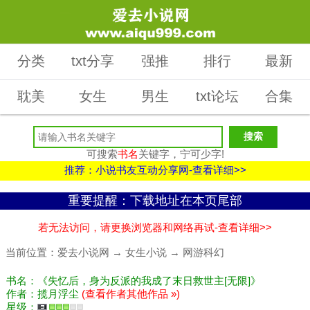
分类
txt分享
强推
排行
最新
耽美
女生
男生
txt论坛
合集
可搜索
书名
关键字，宁可少字!
推荐：小说书友互动分享网-查看详细>>
重要提醒：下载地址在本页尾部
若无法访问，请更换浏览器和网络再试-查看详细>>
当前位置：
爱去小说网
→
女生小说
→
网游科幻
书名：《失忆后，身为反派的我成了末日救世主[无限]》
作者：揽月浮尘
(查看作者其他作品 »)
星级：