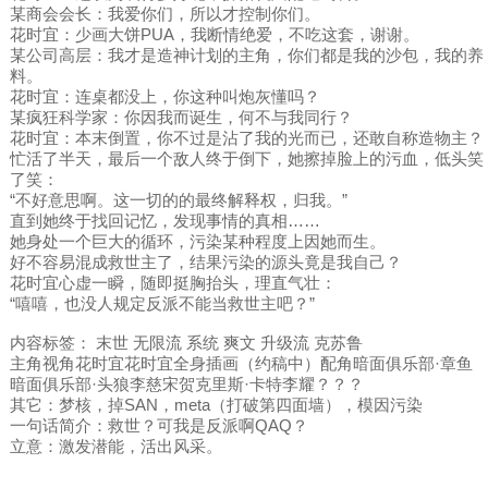
某商会会长：我爱你们，所以才控制你们。
花时宜：少画大饼PUA，我断情绝爱，不吃这套，谢谢。
某公司高层：我才是造神计划的主角，你们都是我的沙包，我的养
料。
花时宜：连桌都没上，你这种叫炮灰懂吗？
某疯狂科学家：你因我而诞生，何不与我同行？
花时宜：本末倒置，你不过是沾了我的光而已，还敢自称造物主？
忙活了半天，最后一个敌人终于倒下，她擦掉脸上的污血，低头笑
了笑：
“不好意思啊。这一切的的最终解释权，归我。”
直到她终于找回记忆，发现事情的真相……
她身处一个巨大的循环，污染某种程度上因她而生。
好不容易混成救世主了，结果污染的源头竟是我自己？
花时宜心虚一瞬，随即挺胸抬头，理直气壮：
“嘻嘻，也没人规定反派不能当救世主吧？”
内容标签： 末世 无限流 系统 爽文 升级流 克苏鲁
主角视角花时宜花时宜全身插画（约稿中）配角暗面俱乐部·章鱼
暗面俱乐部·头狼李慈宋贺克里斯·卡特李耀？？？
其它：梦核，掉SAN，meta（打破第四面墙），模因污染
一句话简介：救世？可我是反派啊QAQ？
立意：激发潜能，活出风采。