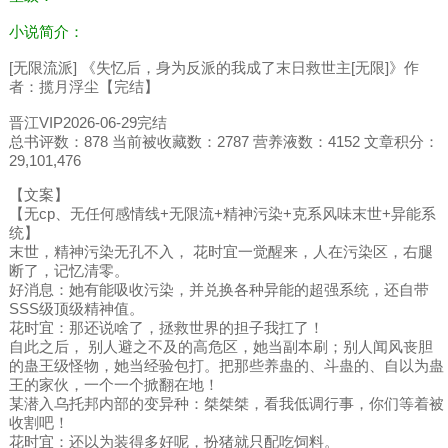
小说简介：
[无限流派] 《失忆后，身为反派的我成了末日救世主[无限]》作
者：揽月浮尘【完结】
晋江VIP2026-06-29完结
总书评数：878 当前被收藏数：2787 营养液数：4152 文章积分：
29,101,476
【文案】
【无cp、无任何感情线+无限流+精神污染+克系风味末世+异能系
统】
末世，精神污染无孔不入， 花时宜一觉醒来，人在污染区，右腿
断了，记忆清零。
好消息：她有能吸收污染，并兑换各种异能的超强系统，还自带
SSS级顶级精神值。
花时宜：那还说啥了，拯救世界的担子我扛了！
自此之后， 别人避之不及的高危区，她当副本刷；别人闻风丧胆
的蛊王级怪物，她当经验包打。把那些养蛊的、斗蛊的、自以为蛊
王的家伙，一个一个掀翻在地！
某潜入乌托邦内部的变异种：桀桀桀，看我低调行事，你们等着被
收割吧！
花时宜：还以为装得多好呢，扮猪就只配吃饲料。