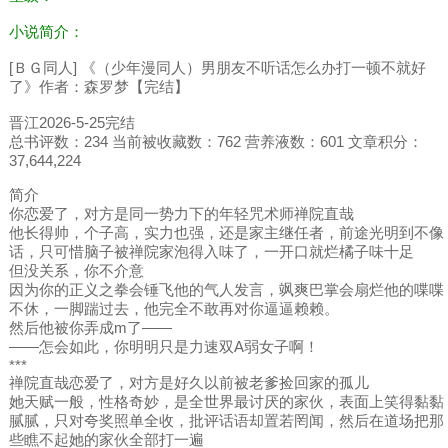
小说简介：
[ＢＧ同人] 《（少年漫同人）男朋友不听话怎么办打一顿不就好
了》作者：森罗梦【完结】
晋江2026-5-25完结
总书评数：234 当前被收藏数：762 营养液数：601 文章积分：
37,644,224
简介
你恋爱了，对方是同一势力下的年轻咒术师禅院直哉
他长得帅，个子高，实力也强，还是家主继任者，前途光明到不像
话，只可惜脑子被禅院家泡得入味了，一开口就烂橘子味十足
但没关系，你不介意
因为你的正义之拳会锤飞他的气人发言，飒爽巴掌会扇烂他的喋喋
不休，一脚踹过去，他完全不敢再对你逼逼赖赖。
然后他被你弄成m了——
——怎会如此，你明明只是力速双A弱女子啊！
***
禅院直哉恋爱了，对方是好久以前被老爹捡回家的孤儿
她天赋一般，性格奇妙，是全世界最讨厌的家伙，表面上笑得黏黏
腻腻，只对夸奖照单全收，批评话语却置若罔闻，然后在道场把那
些瞧不起她的家伙全部打一遍