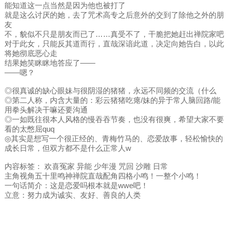
能知道这一点当然是因为他也被打了
就是这么讨厌的她，去了咒术高专之后意外的交到了除他之外的朋
友
不，貌似不只是朋友而已了……真受不了，干脆把她赶出禅院家吧
对于此女，只能反其道而行，直哉深谙此道，决定向她告白，以此
将她彻底恶心走
结果她笑眯眯地答应了——
——嗯？
◎很真诚的缺心眼妹与很阴湿的猪猪，永远不同频的交流（什么
◎第二人称，内含大量的：彩云猪猪吃瘪/妹的异于常人脑回路/能
用拳头解决干嘛还要沟通
◎一如既往很本人风格的慢吞吞节奏，也没有很爽，希望大家不要
看的太憋屈quq
◎其实是想写一个很正经的、青梅竹马的、恋爱故事，轻松愉快的
成长日常，但双方都不是什么正常人w
内容标签： 欢喜冤家 异能 少年漫 咒回 沙雕 日常
主角视角五十里鸣神禅院直哉配角四格小鸣！一整个小鸣！
一句话简介：这是恋爱吗根本就是wwe吧！
立意：努力成为诚实、友好、善良的人类