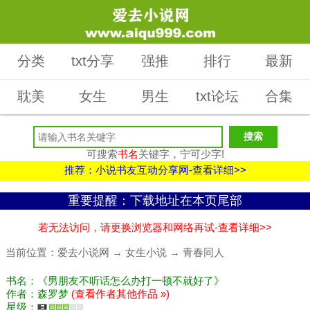
分类
txt分享
强推
排行
最新
耽美
女生
男生
txt论坛
合集
可搜索
书名
关键字，宁可少字!
推荐：小说书友互动分享网-查看详细>>
重要提醒：下载地址在本页尾部
若无法访问，请更换浏览器和网络再试-查看详细>>
当前位置：
爱去小说网
→
女生小说
→
青春同人
书名：《男朋友不听话怎么办打一顿不就好了》
作者：森罗梦
(查看作者其他作品 »)
星级：