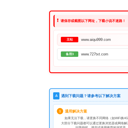
❗
请保存或截图以下网址，下载小说不迷路！
www.aiqu999.com
主站
www.727txt.com
备用3
⚠️
遇到下载问题？请参考以下解决方案
通用解决方案
1
如果无法下载，请
更换不同网络
（如WiFi换4G
大部分下载问题都可以通过更换浏览器或网络解
问题持续，请尝试使用推荐的浏览器