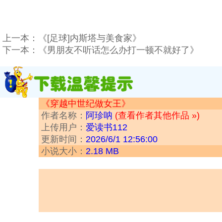
上一本：
《[足球]内斯塔与美食家》
下一本：
《男朋友不听话怎么办打一顿不就好了》
《穿越中世纪做女王》
作者名称：
阿珍呐
(查看作者其他作品 »)
上传用户：
爱读书112
更新时间：
2026/6/1 12:56:00
小说大小：
2.18 MB