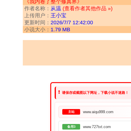
《我内卷了整个修真界》
作者名称：
从温
(查看作者其他作品 »)
上传用户：
王小宝
更新时间：
2026/7/7 12:42:00
小说大小：
1.79 MB
❗
请保存或截图以下网址，下载小说不迷路！
www.aiqu999.com
主站
www.727txt.com
备用3