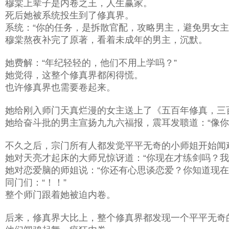
穆棠上辈子是内卷之王，人生赢家。
死后她被系统投生到了修真界。
系统：“你的任务，是拆散官配，攻略男主，避免男女主
穆棠熬夜补完了原著，看着未成年的男主，沉默。
她费解：“年纪轻轻的，他们不用上学吗？”
她觉得，这整个修真界都闲得慌。
也许修真界也需要卷起来。
她给刚入师门天真烂漫的女主送上了《五百年修真，三
她给奋斗批的男主宣扬九九六福报，震耳发聩道：“像你
不久之后，宗门所有人都发觉平平无奇的小师姐开始闻
她对天亮才起床的大师兄惊讶道：“你现在才练剑吗？我
她对恋爱脑的师姐说：“你还有心思谈恋爱？你知道现在
同门们：“！！”
整个师门跟着她被迫内卷。
后来，修真界大比上，整个修真界都发现一个平平无奇