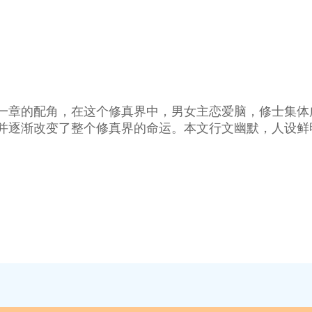
一章的配角，在这个修真界中，男女主恋爱脑，修士集体
并逐渐改变了整个修真界的命运。本文行文幽默，人设鲜