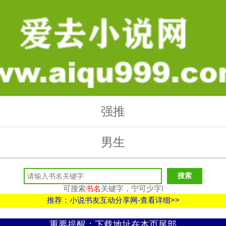
强推
男生
可搜索
书名
关键字，宁可少字!
推荐：小说书友互动分享网-查看详细>>
重要提醒：下载地址在本页尾部