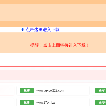
点击这里进入下载
提醒！点击上面链接进入下载！
www.aqxsw222.com
备用1
备用2
www.27txt.La
备用4
备用5