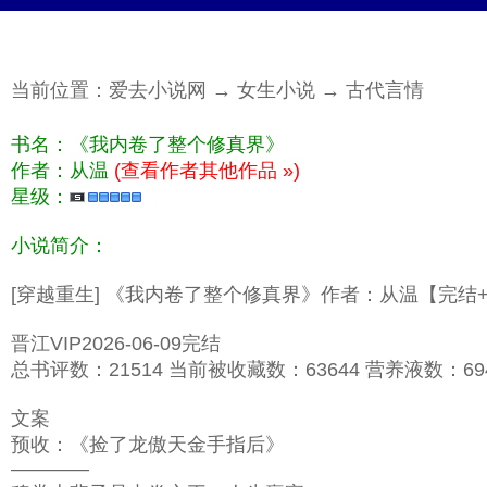
当前位置：
爱去小说网
→
女生小说
→
古代言情
书名：《我内卷了整个修真界》
作者：从温
(查看作者其他作品 »)
星级：
小说简介：
[穿越重生] 《我内卷了整个修真界》作者：从温【完结
晋江VIP2026-06-09完结
总书评数：21514 当前被收藏数：63644 营养液数：6948
文案
预收：《捡了龙傲天金手指后》
————