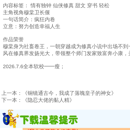
内容标签： 情有独钟 仙侠修真 甜文 穿书 轻松
主角视角穆棠卫长偃
一句话简介：疯狂内卷
立意：努力创造幸福人生
作品荣誉
穆棠身为社畜卷王，一朝穿越成为修真小说中出场不到
风在修真界发扬光大，带领整个师门发家致富奔小康，
2026.7.6全本软校━━瘦；
上一本：
《铜镜通古今，我成了落魄皇子的神女》
下一本：
《隐忍大佬的黏人精》