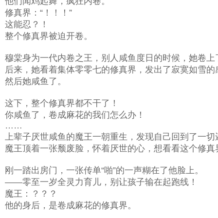
他们闻鸡起舞，疯狂内卷。
修真界：“！！！”
这能忍？！
整个修真界被迫开卷。
穆棠身为一代内卷之王，别人咸鱼度日的时候，她卷上
后来，她看着集体零零七的修真界，发出了寂寞如雪的感
然后她咸鱼了。
这下，整个修真界都不干了！
你咸鱼了，卷成麻花的我们怎么办！
……
上辈子厌世咸鱼的魔王一朝重生，发现自己回到了一切
魔王顶着一张颓废脸，怀着厌世的心，想看看这个修真
刚一踏出房门，一张传单“啪”的一声糊在了他脸上。
——零至一岁全灵力育儿，别让孩子输在起跑线！
魔王：？？？
他的身后，是卷成麻花的修真界。