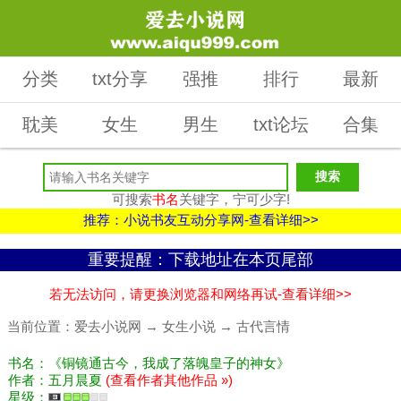
分类
txt分享
强推
排行
最新
耽美
女生
男生
txt论坛
合集
可搜索
书名
关键字，宁可少字!
推荐：小说书友互动分享网-查看详细>>
重要提醒：下载地址在本页尾部
若无法访问，请更换浏览器和网络再试-查看详细>>
当前位置：
爱去小说网
→
女生小说
→
古代言情
书名：《铜镜通古今，我成了落魄皇子的神女》
作者：五月晨夏
(查看作者其他作品 »)
星级：