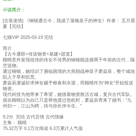
小说简介：
[古装迷情] 《铜镜通古今，我成了落魄皇子的神女》作者： 五月晨
夏【完结】
七猫VIP 2025-03-19 完结
简介
【古今通联+传送物资+基建+甜宠】
顾晴意外发现祖传的传女不传男的铜镜能连接两千年前的古代，隔
空送物。
通过铜镜，她结识了濒临困境的大燕朝战神皇子萧焱辰，整个城池
陷入干旱和饥荒。
萧焱辰虔诚祈求神女赐予粮食和水源，而顾晴作为“神女”开始投送
物资。
现代科技为他带来了希望，她借着物资救活古城，复兴古代军队。
就在顾晴以为自己只是帮他渡过危机时，萧焱辰寄来了婚书：“九
州归一，江山为聘，待与你长伴今生。”
9.2分 完结 古代言情 古代情缘
主角： 顾晴
75.32万字 0.1万次阅读 6.3万累计人气值