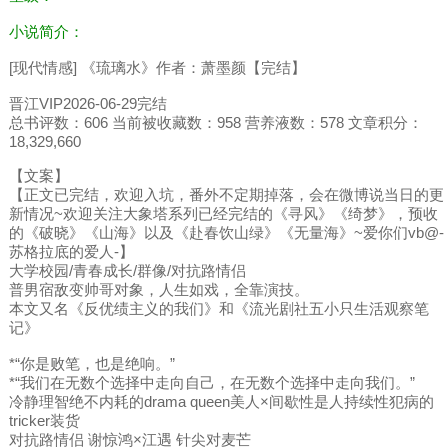
小说简介：
[现代情感] 《琉璃水》作者：萧墨颜【完结】
晋江VIP2026-06-29完结
总书评数：606 当前被收藏数：958 营养液数：578 文章积分：
18,329,660
【文案】
【正文已完结，欢迎入坑，番外不定期掉落，会在微博说当日的更
新情况~欢迎关注大象塔系列已经完结的《寻风》《绮梦》，预收
的《破晓》《山海》以及《赴春饮山绿》《无量海》~爱你们vb@-
苏格拉底的爱人-】
大学校园/青春成长/群像/对抗路情侣
普男宿敌变帅哥对象，人生如戏，全靠演技。
本文又名《反优绩主义的我们》和《流光剧社五小只生活观察笔
记》
*“你是败笔，也是绝响。”
*“我们在无数个选择中走向自己，在无数个选择中走向我们。”
冷静理智绝不内耗的drama queen美人×间歇性是人持续性犯病的
tricker装货
对抗路情侣 谢惊鸿×江遇 针尖对麦芒