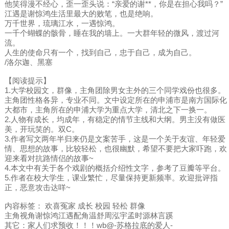
他笑得漫不经心，歪一歪头说：“亲爱的谢**，你是在担心我吗？”
江遇是谢惊鸿生活里最大的败笔，也是绝响。
万千世界，琉璃江水，一遇惊鸿。
一千个蝴蝶的骸骨，睡在我的墙上。一大群年轻的微风，渡过河
流。
人生的使命只有一个，找到自己，忠于自己，成为自己。
/洛尔迦、黑塞
【阅读提示】
1.大学校园文，群像，主角团除男女主外的三个同学戏份也很多。
主角团性格各异，专业不同。文中设定所在的申浦市是南方国际化
大都市，主角所在的申浦大学为重点大学，清北之下一换一。
2.人物有成长，均成年，有稳定的情节主线和大纲。男主没有做医
美，开玩笑的。双C。
3.作者写文两年半归来仍是文案苦手，这是一个关于友谊、年轻爱
情、思想的故事，比较轻松，也很幽默，希望不要把大家吓跑，欢
迎来看对抗路情侣的故事~
4.本文中有关于各个戏剧的概括介绍性文字，参考了豆瓣等平台。
5.作者在校大学生，课业繁忙，尽量保持更新频率。欢迎批评指
正，恶意攻击达咩~
内容标签： 欢喜冤家 成长 校园 轻松 群像
主角视角谢惊鸿江遇配角温舒周泓宇孟时源林言蹊
其它：家人们求预收！！！wb@-苏格拉底的爱人-