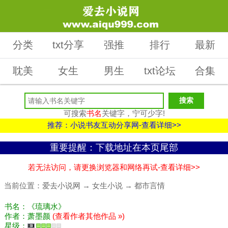
分类
txt分享
强推
排行
最新
耽美
女生
男生
txt论坛
合集
可搜索
书名
关键字，宁可少字!
推荐：小说书友互动分享网-查看详细>>
重要提醒：下载地址在本页尾部
若无法访问，请更换浏览器和网络再试-查看详细>>
当前位置：
爱去小说网
→
女生小说
→
都市言情
书名：《琉璃水》
作者：萧墨颜
(查看作者其他作品 »)
星级：