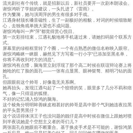
流光剧社有个传统，就是招新以后，新社员要开一次剧本朗读会。
谢惊鸿听了学姐的建议，一头扎进了《雷雨》。
作为蘩漪，她与演周萍的男生有很多对手戏。
江遇身材颀长嗓音磁性，生了一副极好的相貌，对词的时候细致耐
心，去独角戏单挑大梁也不成问题。
谢惊鸿每叫一声“萍”都觉得赏心悦目。
第一次彩排结束，江遇礼貌地将手机递过来，请她扫码留个联系方
式。
屏幕里的绿框框里转了个圈，一个有点熟悉的微信名称映入眼帘。
谢惊鸿略眯一眯眼，赫然见下方写着一行小字“已添加至黑名单，
你将不再收到对方的消息”。
谢惊鸿有点懵，脑海里立刻浮现了那个高二时候在联谊辩论赛上将
她呛的红了脸的面孔——一张有点显黑、眼神桀骜、精明刁钻的面
孔。
但跟眼前这个帅哥，好像毫无关系啊。
她再抬头，发现江遇勾起了一个狡猾的笑，眼里多了几分不羁和痞
气，像一只得逞的狐狸。
不好的记忆涌入惊鸿的脑海。
这个棱角分明明眸善睐皮相甚好的帅哥是高中那个气到她连夜拉黑
的平头普男黑仔？
这个说话得体演王子也没问题的靓仔是高中时候在微信上跟她对喷
到半夜说她是个空想主义者的哥们儿？
两张面孔在她眼前不断重合。基于换皮手术是不可能的，谢惊鸿第
一反应是，他一定是打美白针了，回头问问他在哪做的医美。