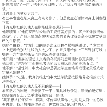
谢惊鸿“嗯”了一声，把手机收回来，说：“我没有清理黑名单的习
惯。”
江遇脸上的笑意更甚了。
有些事发生在别人身上有点夸张了，但是发生在谢惊鸿身上倒也很
正常。
【流光剧社的其他人在剧场经常会见到——】
他啧啧道：“他们家产品经理的工资还蛮好挣的，客户画像按照你
画就行了。产品只要加点像联名之类的名头你就会毫不犹豫贡献自
己的生活费。”
她翻个白眼：“学校门口的健身房应该拉个横幅感谢你，毕竟世界
上上赶着给别人送钱的人太少了。如果只用给你上三节课就可以白
赚你十六节课的钱我也想去应聘健身教练。”
他汗颜：“虚妄的理想主义者的乌托邦幻想可能比你更实际。”
她回敬：“纯粹的世俗投机者说的话大概比你说的更动听点。”
他不解：“谢惊鸿，申大社会学是要把学生都培养成理论景观或者
定量机器吗？”
她摊手：“江遇，我真的很害怕申大法学院是按照培养讼棍的方式
培养你的。”
【流光剧社的其他人见不到的是——】
看客散尽的剧场，布景撤了一半，道具堆放杂乱。黯淡的场灯里，
她站在舞台上，负手注视着舞台下的他。
“我不想从任何标准、框架、评价里认识你，也对别人口中的你没
有兴趣。我只想知道你是谁，你觉得自己是怎样的人。”