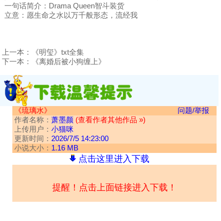
一句话简介：Drama Queen智斗装货
立意：愿生命之水以万千般形态，流经我
上一本：
《明玺》txt全集
下一本：
《离婚后被小狗缠上》
《琉璃水》
问题/举报
作者名称：
萧墨颜
(查看作者其他作品 »)
上传用户：
小猫咪
更新时间：
2026/7/5 14:23:00
小说大小：
1.16 MB
点击这里进入下载
提醒！点击上面链接进入下载！