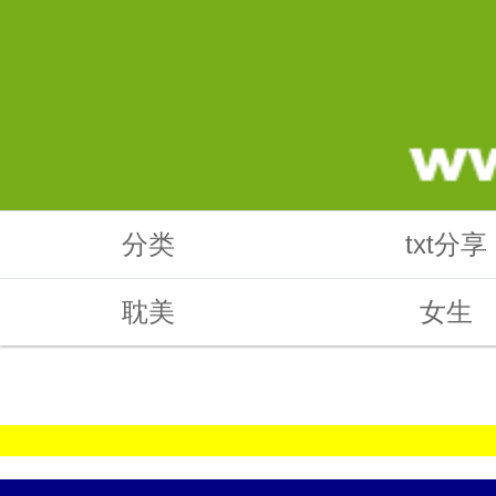
分类
txt分享
耽美
女生