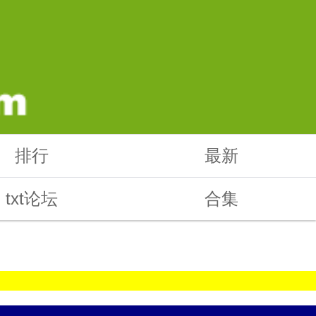
排行
最新
txt论坛
合集