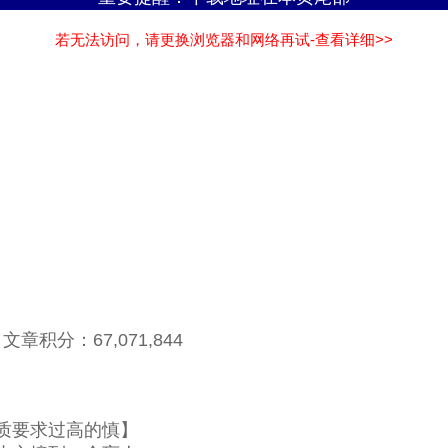
若无法访问，请更换浏览器和网络再试-查看详细>>
章积分：67,071,844
质要求过高的慎】