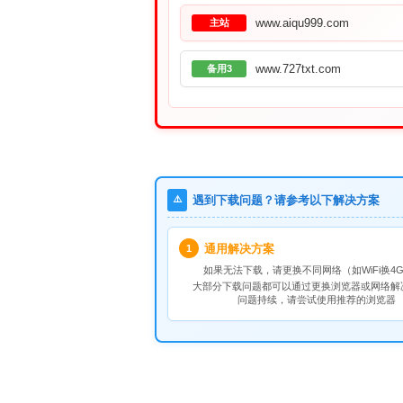
www.aiqu999.com
主站
www.727txt.com
备用3
⚠️
遇到下载问题？请参考以下解决方案
通用解决方案
1
如果无法下载，请
更换不同网络
（如WiFi换4G
大部分下载问题都可以通过更换浏览器或网络解
问题持续，请尝试使用推荐的浏览器