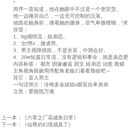
*
周序一直知道，他在她眼中不过是一个便宜货。
他一边唾弃自己，一边无可控制的沉落。
他跪在她身前，搂着她的腰身，语气卑微哽咽，“求
排雷：
1、bg感情流，姐弟恋。
2、女f男c，微虐男。
3、男主视障残疾，不是全盲，中期会好。
4、20w短篇日常流，没有逻辑和事业，就是谈恋
内容标签： 都市 因缘邂逅 甜文 姐弟恋 治愈 救赎
主角视角陈娆周序配角老板们看看预收吧～
其它：盲人男主
一句话简介：冷艳多金姐姐x眼盲自卑弟弟
立意：爱能抵万难
上一本：
《六零之厂花咸鱼日常》
下一本：
《仙尊的幻境成真了》