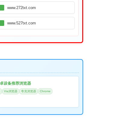
www.272txt.com
www.527txt.com
卓设备推荐浏览器
器
Via浏览器
夸克浏览器
Chrome