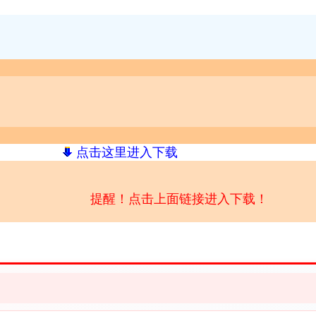
点击这里进入下载
提醒！点击上面链接进入下载！