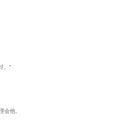
好。”
理会他。