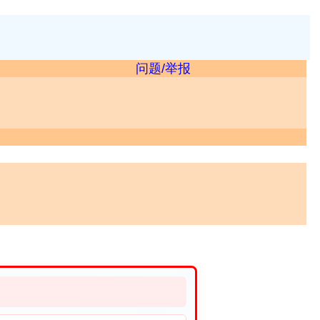
问题/举报