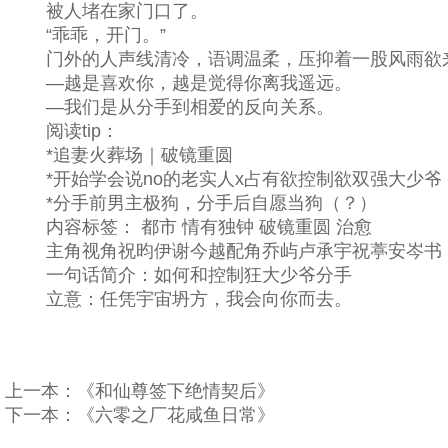
被人堵在家门口了。
“乖乖，开门。”
门外的人声线清冷，语调温柔，压抑着一股风雨欲来
—越是喜欢你，越是觉得你离我遥远。
—我们是从分手到相爱的反向关系。
阅读tip：
*追妻火葬场｜破镜重圆
*开始学会说no的老实人x占有欲控制欲双强大少爷
*分手前男主极狗，分手后自愿当狗（？）
内容标签： 都市 情有独钟 破镜重圆 治愈
主角视角祝昀伊谢今越配角乔屿卢承宇祝葶安岑书
一句话简介：如何和控制狂大少爷分手
立意：任凭宇宙坍方，我会向你而去。
上一本：
《和仙尊签下绝情契后》
下一本：
《六零之厂花咸鱼日常》