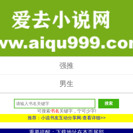
强推
男生
可搜索
书名
关键字，宁可少字!
推荐：小说书友互动分享网-查看详细>>
重要提醒：下载地址在本页尾部