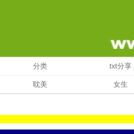
分类
txt分享
耽美
女生