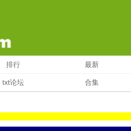
排行
最新
txt论坛
合集