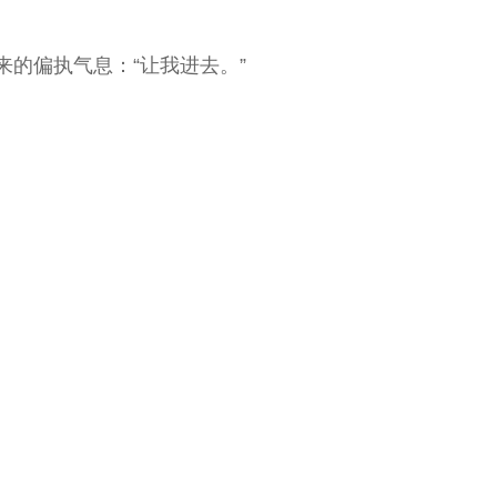
的偏执气息：“让我进去。”