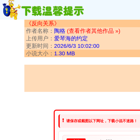
《反向关系》
作者名称：
陶格
(查看作者其他作品 »)
上传用户：
爱琴海的约定
更新时间：
2026/6/3 10:02:00
小说大小：
1.30 MB
❗
请保存或截图以下网址，下载小说不迷路！