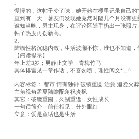
-
慢慢的，这帖子变了味，她开始在楼里记录自己的“
直到有一天，薯友们发现她竟然时隔几个月没有更新
谁知当晚，男主现身，在评论区随手扔出一张照片
帖子热度再创新高。
2、
陆瞻性格沉稳内敛，生活波澜不惊，谁也不知道，他
【阅读提示】
年上差3岁；男静止文学；青梅竹马
具体排雷见一章作话，不喜勿喷，理性阅文*＿^
内容标签： 都市 情有独钟 破镜重圆 治愈 追爱火葬
主角视角孟夏陆瞻配角祝炎枫
其它：破镜重圆，久别重逢，女性成长，
一句话简介：前任相见，分外眼红
立意：爱是童话也是生活