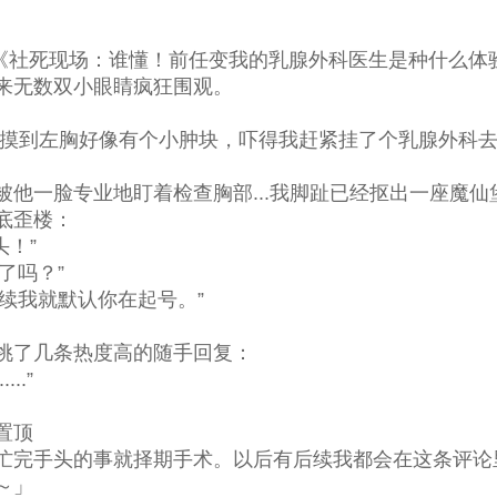
《社死现场：谁懂！前任变我的乳腺外科医生是种什么体
来无数双小眼睛疯狂围观。
摸到左胸好像有个小肿块，吓得我赶紧挂了个乳腺外科去
一脸专业地盯着检查胸部...我脚趾已经抠出一座魔仙堡
底歪楼：
头！”
了吗？”
续我就默认你在起号。”
了几条热度高的随手回复：
..”
置顶
完手头的事就择期手术。以后有后续我都会在这条评论
～」