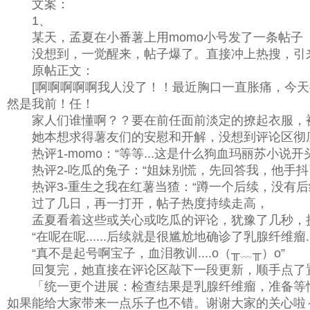
文案：
1、
某天，孟夏在小番薯上用momo小号发了一条帖子
没想到，一觉醒来，帖子爆了。直接冲上热搜，引
原帖正文：
[啊啊啊啊啊我人没了！！最近胸口一直胀痛，今天
然是我前！任！
家人们谁懂啊？？要在前任面前淡定的撩起衣服，被他
她本想求得薯友们的安慰和开解，没想到评论区彻
热评1-momo：“等等...这是什么狗血玛丽苏小说开
热评2-吃瓜的兔子：“姐妹别慌，先回答我，他手抖
热评3-重生之我在红薯当猹：“蹲一个后续，没有后
过了几日，再一打开，帖子热度持续走高，
孟夏看着这些或关心或吃瓜的评论，犹豫了几秒，挑
“在呢在呢......后续就是很尴尬地确诊了乳腺纤维瘤....
“真不是起号啊宝子，血泪教训....o（╥﹏╥）o”
回复完，她直接在评论区敲下一段更新，顺手点了
「统一更个进展：检查结果是乳腺纤维瘤，准备等忙
如果能给大家带来一点乐子也不错。谢谢大家的关心啦