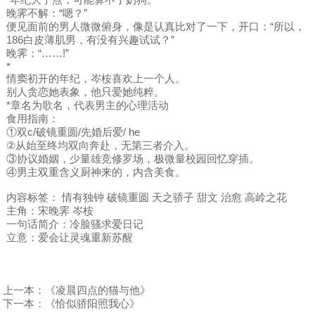
晚霁不解：“嗯？”
便见面前的男人微微俯身，像是认真比对了一下，开口：“所以，
186白皮薄肌男，有没有兴趣试试？”
晚霁：“……!”
*
情窦初开的年纪，岑桉喜欢上一个人。
别人贪恋她表象，他只爱她纯粹。
*章名为歌名，代表男主的心理活动
食用指南：
①双c/破镜重圆/先婚后爱/ he
②从始至终均双向奔赴，无第三者介入。
③协议婚姻，少量雄竞修罗场，极微量校园回忆穿插。
④男主双重含义厨神来的，内含美食。
内容标签： 情有独钟 破镜重圆 天之骄子 甜文 治愈 高岭之花
主角：宋晚霁 岑桉
一句话简介：冷脸骚求爱日记
立意：爱会让灵魂重新苏醒
上一本：
《凌晨四点的猫与他》
下一本：
《恰似骄阳照我心》