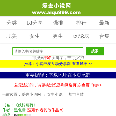
分类
txt分享
强推
排行
最新
耽美
女生
男生
txt论坛
合集
可搜索
书名
关键字，宁可少字!
推荐：小说书友互动分享网-查看详细>>
重要提醒：下载地址在本页尾部
若无法访问，请更换浏览器和网络再试-查看详细>>
当前位置：
爱去小说网
→
女生小说
→
都市言情
书名：《咸柠薄荷》
作者：黑色雪
(查看作者其他作品 »)
星级：