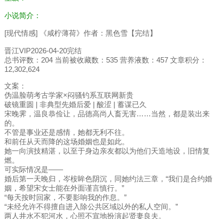
小说简介：
[现代情感] 《咸柠薄荷》作者：黑色雪【完结】
晋江VIP2026-04-20完结
总书评数：204 当前被收藏数：535 营养液数：457 文章积分：
12,302,624
文案：
伪温脸萌考古学家×闷骚钓系互联网新贵
破镜重圆 | 非典型先婚后爱 | 酸涩 | 蓄谋已久
宋晚霁，温良恭俭让，品德高尚人畜无害……当然，都是装出来
的。
不管是事业还是感情，她都无利不往。
和前任从天而降的这场婚姻也是如此。
她一向演技精湛，以至于身边亲友都以为他们天造地设，旧情复
燃。
可实际情况是——
婚后第一天晚归，岑桉眸色阴沉，同她约法三章，“我们是合约婚
姻，希望宋女士能在外面谨言慎行。”
“每天按时回家，不要影响我的作息。”
“未经允许不得擅自进入除公共区域以外的私人空间。”
两人井水不犯河水，心照不宣地扮演起贤妻良夫。