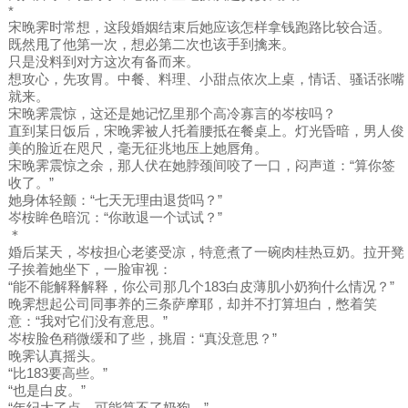
*
宋晚霁时常想，这段婚姻结束后她应该怎样拿钱跑路比较合适。
既然甩了他第一次，想必第二次也该手到擒来。
只是没料到对方这次有备而来。
想攻心，先攻胃。中餐、料理、小甜点依次上桌，情话、骚话张嘴
就来。
宋晚霁震惊，这还是她记忆里那个高冷寡言的岑桉吗？
直到某日饭后，宋晚霁被人托着腰抵在餐桌上。灯光昏暗，男人俊
美的脸近在咫尺，毫无征兆地压上她唇角。
宋晚霁震惊之余，那人伏在她脖颈间咬了一口，闷声道：“算你签
收了。”
她身体轻颤：“七天无理由退货吗？”
岑桉眸色暗沉：“你敢退一个试试？”
＊
婚后某天，岑桉担心老婆受凉，特意煮了一碗肉桂热豆奶。拉开凳
子挨着她坐下，一脸审视：
“能不能解释解释，你公司那几个183白皮薄肌小奶狗什么情况？”
晚霁想起公司同事养的三条萨摩耶，却并不打算坦白，憋着笑
意：“我对它们没有意思。”
岑桉脸色稍微缓和了些，挑眉：“真没意思？”
晚霁认真摇头。
“比183要高些。”
“也是白皮。”
“年纪大了点，可能算不了奶狗。”