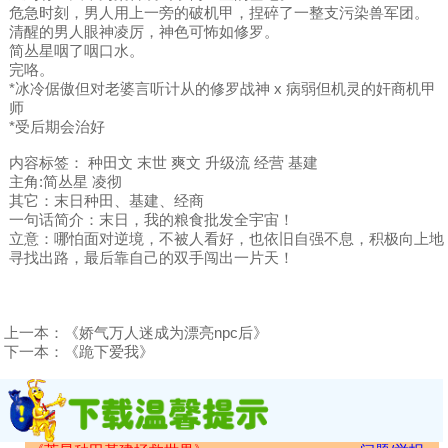
危急时刻，男人用上一旁的破机甲，捏碎了一整支污染兽军团。
清醒的男人眼神凌厉，神色可怖如修罗。
简丛星咽了咽口水。
完咯。
*冰冷倨傲但对老婆言听计从的修罗战神 x 病弱但机灵的奸商机甲
师
*受后期会治好
内容标签： 种田文 末世 爽文 升级流 经营 基建
主角:简丛星 凌彻
其它：末日种田、基建、经商
一句话简介：末日，我的粮食批发全宇宙！
立意：哪怕面对逆境，不被人看好，也依旧自强不息，积极向上地
寻找出路，最后靠自己的双手闯出一片天！
上一本：
《娇气万人迷成为漂亮npc后》
下一本：
《跪下爱我》