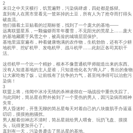
2
末日之中天灾横行，饥荒遍野，污染病肆虐，四处都是炼狱。
直到有人在黑市里看见一筐坏掉的土豆，所有人为了抢夺而打得头
破血流。
他们循着土豆贴着的过期标签，找到了一个庞大的基地——
远离联盟星系，一颗偏僻而常年覆雪，不见阳光的荒星上……庞大
的基地藏匿于风雪之中，被高耸的城墙层层保护。
基地里温室遍布，种着健康饱满的农作物，生机勃勃，还有不少耕
地机甲、挖矿机甲、发电机甲、战斗机甲……此刻正各司其职干
活。
这些机甲一个比一个精妙，根本不像普通机甲师能造出来的东西。
没有人知道基地的主人是谁，只知道他化名为“商人J”，售出的食物
让大家吃饱了饭，让前线有了抗争的力气，甚至纯净得可以治愈污
染病！
3
联盟上将，传闻中冰冷无情的杀神凌彻在一场战役中重伤失踪了。
与此同时，简丛星在野外捡到了一个受伤的男人，因污染病而精神
失常。
男人昏迷时，开垦无聊的简丛星每天对着自己的八块腹肌手办逼逼
叨叨，摸摸抱抱骚扰。
男人醒着但神志不清时，简丛星就给男人喂食、玩扔飞盘、摸摸
头，玩得更加开心了。
直到有一天，污染兽袭击了简丛星的基地。