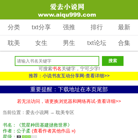
分类
txt分享
强推
排行
最新
耽美
女生
男生
txt论坛
合集
可搜索
书名
关键字，宁可少字!
推荐：小说书友互动分享网-查看详细>>
重要提醒：下载地址在本页尾部
若无法访问，请更换浏览器和网络再试-查看详细>>
当前位置：
爱去小说网
→
耽美专区
书名：《荒星种田基建拯救世界》
作者：公子柔
(查看作者其他作品 »)
星级：