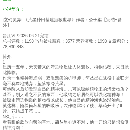
小说简介：
[玄幻灵异] 《荒星种田基建拯救世界》作者：公子柔【完结+番
外】
晋江VIP2026-06-21完结
总书评数：1198 当前被收藏数：3577 营养液数：1993 文章积分：
78,930,848
简介:
1
星历一五年，天灾带来的污染物质让人体衰败、植物枯萎，末日就
此降临。
作为一名精神海虚弱，双腿残疾的机甲师，简丛星在战役中被联盟
毫不犹豫地抛弃，坠落寒冷荒星。
可他醒来后却发现自己的精神海……可以吸纳植物里的污染物质？
甚至，别人避之不及的东西，他吸纳之后居然可以强化精神海！
被吸走污染物质的植物得以成长，他自己的精神海也逐渐治愈。
就这样，随着简丛星的吸吸乐，农作物露出了秧、草药开出了叶
片、花结成了苞……
N久后……
看着眼前欣欣向荣的基地，简丛星心道不对，他一开始只是想修复
精神海啊！