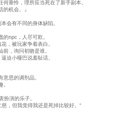
任何垂怜，理所应当死在了新手副本。
活的机会。』
副本会有不同的身体缺陷。
的npc，人尽可欺。
瑰花，被玩家争着表白。
仙前，询问初吻是谁。
，逼迫小哑巴说羞耻话。
有意思的调剂品。
趣。
衷扮演的乐子。
仁慈，但我觉得我还是死掉比较好。”