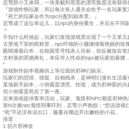
迟莺胆小又体弱，一张美貌到罪恶的漂亮脸蛋没有获得
『游戏怜悯玩家，所以每次有人通关会给予一名玩家复
『死亡的玩家会作为npc分配到副本里。』
迟莺成了这位幸运儿，以npc的身份重生，并且在不同
＊
不知什么时候起，玩家们发现游戏里出现了一个又笨又蠢
古堡地下室的棺材里，npc纤细的小腿缠绕着艳丽的玫
眼睛缠着白布，在校园里寻找杀人目标，却反被按在笔
古村落的冥婚典礼，本应夺人性命的npc被玩家掐着腰
*
游戏制作副本视频供上等位面的邪神们娱乐。
玩家们的恐惧、猜疑、自相残杀，是神明们漫长生活最
某场新手副本，小倒霉蛋漂亮、怯懦，成为邪神新的兴
但小倒霉蛋死在了第一夜。
后来游戏提供客串活动，玩家、鬼怪和NPC都是邪神热
第N次被npc鬼怪同事吓到，迟莺小声抱怨：“您说游戏
“死”字还没有说出口，藤蔓在嘴边开出嫩粉的小花。
排雷：
1.切片邪神攻