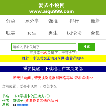
分类
txt分享
强推
排行
最新
耽美
女生
男生
txt论坛
合集
可搜索
书名
关键字，宁可少字!
推荐：小说书友互动分享网-查看详细>>
重要提醒：下载地址在本页尾部
若无法访问，请更换浏览器和网络再试-查看详细>>
当前位置：
爱去小说网
→
耽美专区
书名：《柯学撕卡的正确方式》
作者：灰鹆子
(查看作者其他作品 »)
星级：