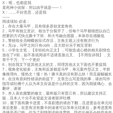
X：呃，也都是我
某死神小侦探：所以凶手就是——！
X：……不好意思，还是我
——
阅读须知·必读：
1，存在大量马甲，且有很多原创龙套角色
2，马甲有独立意识、相当于分裂开了，但每个马甲都很想以自己
想要的方式快点撕卡下班、和大号融合团圆，本体存在感极低
3，警校组全员蝴蝶效应式存活，主角主观上没有救济行为
4，无cp，马甲之间只有cb向，且大部分乐于相互背刺
5，小学生文笔，【非轻松向正文】，可能造成心梗的相关剧情也
放在了V前，如不喜或阅读不适请直接点叉、【不用告诉我】，文
章千千万、下一个更好
6，别在我文下提其他太太的文，同理其他太太下面也不要提我
7，视角变化较多，主角和反派都是马甲，单元案件型正文，半群
像推理向、慢热文！慢！热！撕卡真的没有那么快！而且篇幅贼长
8，在没有原则性错误的前提下、文章怎么写是我的事，请勿写作
指导或吐槽个人以为本文应该是什么样的文等，因为我玻璃心、会
删评，谢谢
9，本人喜欢频繁的修文，最终版只有晋江有，所以建议支持正
版，且本人十分不欢迎盗文读者留评吐槽
10，最下面有撕卡进度，不喜剧透的请勿下翻，且进度会在单元结
束后更新，在意有没有撕卡的读者可以等单元结束后，参考进度再
选择是否订购。但为了剧情阅读的连贯性、防盗比例不会特意改低