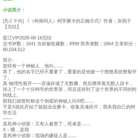
小说简介：
[无ＣＰ向] 《（柯南同人）柯学撕卡的正确方式》作者：灰鹆子
【完结】
晋江VIP2026-06-16完结
总书评数：1641 当前被收藏数：8999 营养液数：2664 文章积分：
80,034,512
简介:
曾经有一个神秘人，他叫……
算了，他的名字已经不重要了，重要的是他被一个憨憨系统整裂开
了。
真·物理性裂开——灵魂碎成了无数瓣、然后携带着无数人设卡，
掉入了一个十分柯学的世界里，而且还掉到了这个世界的不同的时
间线上。
那我们就暂时称这个倒霉的神秘人叫X吧……
于是X就此开始了兢兢业业撕卡、收集灵魂碎片，我杀我自己的柯
学生活
——
某死神小侦探：又有人被害了，死者是……
X：嗯，是我
某死神小侦探：现场的嫌疑人是……