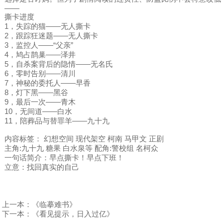
——
撕卡进度
1，失踪的猫——无人撕卡
2，跟踪狂迷题——无人撕卡
3，监控人——“父亲”
4，鸠占鹊巢——泽井
5，自杀案背后的隐情——无名氏
6，零时告别——清川
7，神秘的委托人——早香
8，灯下黑——黑谷
9，最后一次——青木
10，无间道——白水
11，陪葬品与替罪羊——九十九
内容标签： 幻想空间 现代架空 柯南 马甲文 正剧
主角:九十九 糖果 白水泉等 配角:警校组 名柯众
一句话简介：早点撕卡！早点下班！
立意：找回真实的自己
上一本：
《临摹难书》
下一本：
《看见提示，日入过亿》