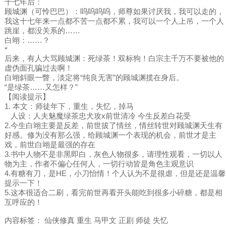
十七年后：
顾城渊（可怜巴巴）：呜呜呜呜，师尊如果讨厌我，我可以走的，
我这十七年来一点都不苦一点都不累，我可以一个人上吊，一个人
跳崖，都没关系的……
白翊：……？
*
后来，有人大骂顾城渊：死绿茶！双标狗！白宗主千万不要被他的
虚伪面孔骗过去啊！
白翊斜眼一瞥，淡定将“纯良无害”的顾城渊揽在身后。
“是绿茶……又怎样？”
【阅读提示】
1. 本文：师徒年下，重生，失忆，掉马
人设：人夫魅魔绿茶忠犬攻x前世清冷 今生反差白花受
2.今生白翊主要是反差，前世拔了情丝，情丝转世对顾城渊天生有
好感。修为没有那么强，给顾城渊一个表现的机会，前世才是主
戏，前世白翊是最强的存在
3.书中人物不是非黑即白，灰色人物很多，请理性观看，一切以人
物为主，作者不偏心任何人，一切行动皆是角色主观意识
4.有糖有刀，是HE，小刀怡情！个人认为不是很虐，但是还是温馨
提示一下！
5.这本很适合二刷，看完前世再看开头能吃到很多小碎糖，都是相
互呼应的！
内容标签： 仙侠修真 重生 马甲文 正剧 师徒 失忆