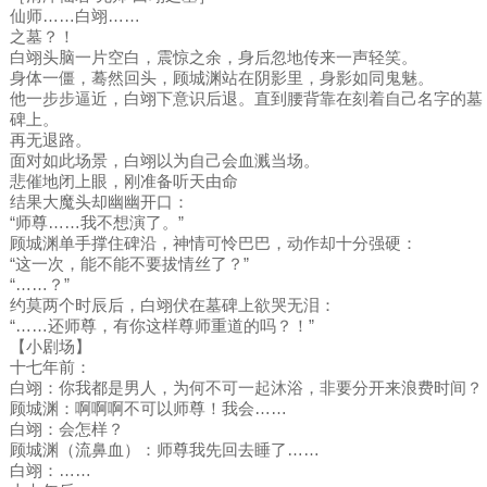
仙师……白翊……
之墓？！
白翊头脑一片空白，震惊之余，身后忽地传来一声轻笑。
身体一僵，蓦然回头，顾城渊站在阴影里，身影如同鬼魅。
他一步步逼近，白翊下意识后退。直到腰背靠在刻着自己名字的墓
碑上。
再无退路。
面对如此场景，白翊以为自己会血溅当场。
悲催地闭上眼，刚准备听天由命
结果大魔头却幽幽开口：
“师尊……我不想演了。”
顾城渊单手撑住碑沿，神情可怜巴巴，动作却十分强硬：
“这一次，能不能不要拔情丝了？”
“……？”
约莫两个时辰后，白翊伏在墓碑上欲哭无泪：
“……还师尊，有你这样尊师重道的吗？！”
【小剧场】
十七年前：
白翊：你我都是男人，为何不可一起沐浴，非要分开来浪费时间？
顾城渊：啊啊啊不可以师尊！我会……
白翊：会怎样？
顾城渊（流鼻血）：师尊我先回去睡了……
白翊：……