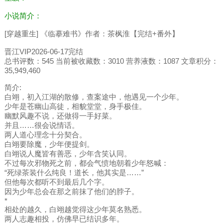
小说简介：
[穿越重生] 《临摹难书》作者：茶枫淮【完结+番外】
晋江VIP2026-06-17完结
总书评数：545 当前被收藏数：3010 营养液数：1087 文章积分：
35,949,460
简介:
白翊，初入江湖的散修，查案途中，他遇见一个少年。
少年是苍幽山高徒，相貌堂堂，身手极佳。
幽默风趣不说，还做得一手好菜。
并且……很会说情话。
两人道心理念十分契合。
白翊要除魔，少年便提剑。
白翊说人魔皆有善恶，少年含笑认同。
不过每次邪物死之前，都会气愤地朝着少年怒喊：
“死绿茶装什么纯良！道长，他其实是……”
但他每次都听不到最后几个字。
因为少年总会在那之前抹了他们的脖子。
*
相处的越久，白翊越觉得这少年莫名熟悉。
两人志趣相投，仿佛早已结识多年。