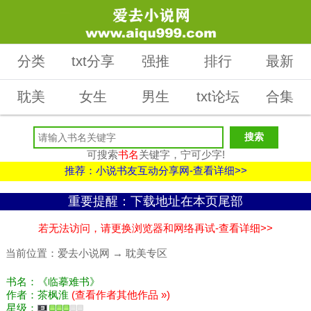
分类
txt分享
强推
排行
最新
耽美
女生
男生
txt论坛
合集
可搜索
书名
关键字，宁可少字!
推荐：小说书友互动分享网-查看详细>>
重要提醒：下载地址在本页尾部
若无法访问，请更换浏览器和网络再试-查看详细>>
当前位置：
爱去小说网
→
耽美专区
书名：《临摹难书》
作者：茶枫淮
(查看作者其他作品 »)
星级：