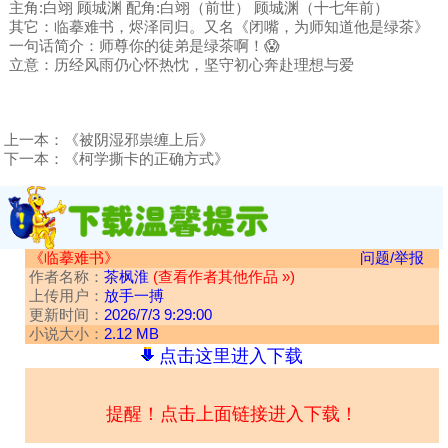
主角:白翊 顾城渊 配角:白翊（前世） 顾城渊（十七年前）
其它：临摹难书，烬泽同归。又名《闭嘴，为师知道他是绿茶》
一句话简介：师尊你的徒弟是绿茶啊！😱
立意：历经风雨仍心怀热忱，坚守初心奔赴理想与爱
上一本：
《被阴湿邪祟缠上后》
下一本：
《柯学撕卡的正确方式》
《临摹难书》
问题/举报
作者名称：
茶枫淮
(查看作者其他作品 »)
上传用户：
放手一搏
更新时间：
2026/7/3 9:29:00
小说大小：
2.12 MB
点击这里进入下载
提醒！点击上面链接进入下载！