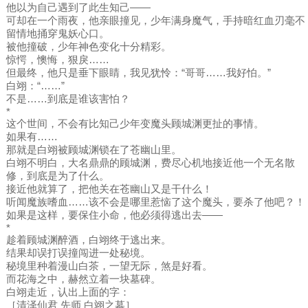
他以为自己遇到了此生知己——
可却在一个雨夜，他亲眼撞见，少年满身魔气，手持暗红血刃毫不
留情地捅穿鬼妖心口。
被他撞破，少年神色变化十分精彩。
惊愕，懊悔，狠戾……
但最终，他只是垂下眼睛，我见犹怜：“哥哥……我好怕。”
白翊：“……”
不是……到底是谁该害怕？
*
这个世间，不会有比知己少年变魔头顾城渊更扯的事情。
如果有……
那就是白翊被顾城渊锁在了苍幽山里。
白翊不明白，大名鼎鼎的顾城渊，费尽心机地接近他一个无名散
修，到底是为了什么。
接近他就算了，把他关在苍幽山又是干什么！
听闻魔族嗜血……该不会是哪里惹恼了这个魔头，要杀了他吧？！
如果是这样，要保住小命，他必须得逃出去——
*
趁着顾城渊醉酒，白翊终于逃出来。
结果却误打误撞闯进一处秘境。
秘境里种着漫山白茶，一望无际，煞是好看。
而花海之中，赫然立着一块墓碑。
白翊走近，认出上面的字：
［清泽仙君 先师 白翊之墓］