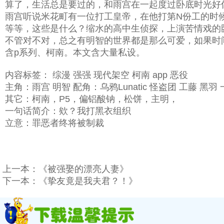
算了，生活总是要过的，和雨宫在一起度过卧底时光好
雨宫听说米花町有一位打工皇帝，在他打第N份工的时
等等，这些是什么？缩水的高中生侦探，上演苦情戏的
不管对不对，总之有明智的世界都是那么可爱，如果时
含p系列、柯南。本文含大量私设。
内容标签： 综漫 强强 现代架空 柯南 app 恶役
主角：雨宫 明智 配角：乌鸦Lunatic 怪盗团 工藤 黑羽
其它：柯南，P5，偏铝酸钠，松饼，主明，
一句话简介：欸？我打黑衣组织
立意：罪恶者终将被制裁
上一本：
《被强娶的漂亮人妻》
下一本：
《挚友竟是我夫君？！》