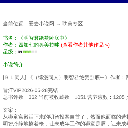
当前位置：
爱去小说网
→
耽美专区
书名：《明智君绝赞卧底中》
作者：四加七的奥美拉唑
(查看作者其他作品 »)
星级：
小说简介：
[ＢＬ同人] 《（综漫同人）明智君绝赞卧底中》作者
晋江VIP2026-05-28完结
总书评数：362 当前被收藏数：1051 营养液数：1205 文
文案：
从狮童宫殿活下来的明智投案自首了，然而他面临的选
明智冷静地擦着枪，让未成年工作的狮童是屑，让未成