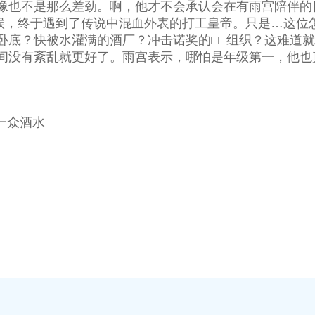
像也不是那么差劲。啊，他才不会承认会在有雨宫陪伴的
候，终于遇到了传说中混血外表的打工皇帝。只是…这位
卧底？快被水灌满的酒厂？冲击诺奖的□□组织？这难道
间没有紊乱就更好了。雨宫表示，哪怕是年级第一，他也
 一众酒水