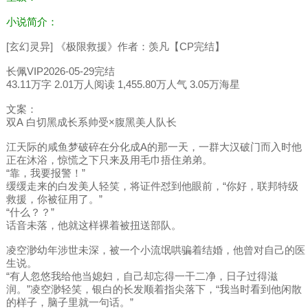
小说简介：
[玄幻灵异] 《极限救援》作者：羡凡【CP完结】
长佩VIP2026-05-29完结
43.11万字 2.01万人阅读 1,455.80万人气 3.05万海星
文案：
双A 白切黑成长系帅受×腹黑美人队长
江天际的咸鱼梦破碎在分化成A的那一天，一群大汉破门而入时他
正在沐浴，惊慌之下只来及用毛巾捂住弟弟。
“靠，我要报警！”
缓缓走来的白发美人轻笑，将证件怼到他眼前，“你好，联邦特级
救援，你被征用了。”
“什么？？”
话音未落，他就这样裸着被扭送部队。
凌空渺幼年涉世未深，被一个小流氓哄骗着结婚，他曾对自己的医
生说。
“有人忽悠我给他当媳妇，自己却忘得一干二净，日子过得滋
润。”凌空渺轻笑，银白的长发顺着指尖落下，“我当时看到他闲散
的样子，脑子里就一句话。”