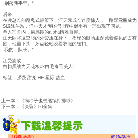
“别落我手里。”
后来。
在凌总长的魔鬼式鞭策下，江天际成长速度惊人，一路双觉醒成为
S级战斗系，但小天才“孵化”过程中似乎有一环出现了问题。
单人宿舍内，易感期的alpha情难自抑。
江天际将凌空渺的外套压在身下，墨绿的眼睛里深藏着偏执的占有
欲，他垂下头，牙齿轻轻咬着衣服的纽扣。
“我的，队长。”
江受凌攻
白切黑战力天花板0×白毛毒舌美人1
标签：强强 甜宠 HE 星际 热血
上一本：
《病秧子也想继续打排球》
下一本：
《决裂》txt全集
《极限救援》
问题/举报