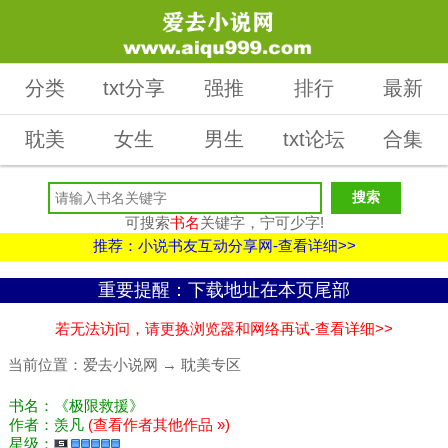
分类
txt分享
强推
排行
最新
耽美
女生
男生
txt论坛
合集
可搜索
书名
关键字，宁可少字!
推荐：小说书友互动分享网-查看详细>>
重要提醒：下载地址在本页尾部
若无法访问，请更换浏览器和网络再试-查看详细>>
当前位置：
爱去小说网
→
耽美专区
书名：《极限救援》
作者：羡凡
(查看作者其他作品 »)
星级：