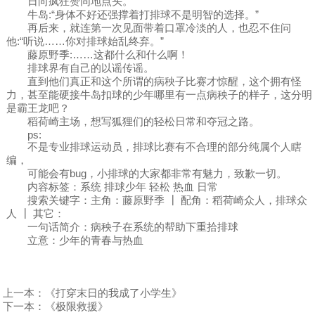
日向疯狂赞同地点头。
牛岛:“身体不好还强撑着打排球不是明智的选择。”
再后来，就连第一次见面带着口罩冷淡的人，也忍不住问
他:“听说……你对排球始乱终弃。”
藤原野季:……这都什么和什么啊！
排球界有自己的以谣传谣。
直到他们真正和这个所谓的病秧子比赛才惊醒，这个拥有怪
力，甚至能硬接牛岛扣球的少年哪里有一点病秧子的样子，这分明
是霸王龙吧？
稻荷崎主场，想写狐狸们的轻松日常和夺冠之路。
ps:
不是专业排球运动员，排球比赛有不合理的部分纯属个人瞎
编，
可能会有bug，小排球的大家都非常有魅力，致歉一切。
内容标签：系统 排球少年 轻松 热血 日常
搜索关键字：主角：藤原野季 ┃ 配角：稻荷崎众人，排球众
人 ┃ 其它：
一句话简介：病秧子在系统的帮助下重拾排球
立意：少年的青春与热血
上一本：
《打穿末日的我成了小学生》
下一本：
《极限救援》