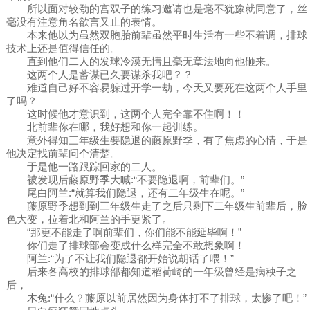
所以面对较劲的宫双子的练习邀请也是毫不犹豫就同意了，丝
毫没有注意角名欲言又止的表情。
本来他以为虽然双胞胎前辈虽然平时生活有一些不着调，排球
技术上还是值得信任的。
直到他们二人的发球冷漠无情且毫无章法地向他砸来。
这两个人是蓄谋已久要谋杀我吧？？
难道自己好不容易躲过开学一劫，今天又要死在这两个人手里
了吗？
这时候他才意识到，这两个人完全靠不住啊！！
北前辈你在哪，我好想和你一起训练。
意外得知三年级生要隐退的藤原野季，有了焦虑的心情，于是
他决定找前辈问个清楚。
于是他一路跟踪回家的二人。
被发现后藤原野季大喊:“不要隐退啊，前辈们。”
尾白阿兰:“就算我们隐退，还有二年级生在呢。”
藤原野季想到到三年级生走了之后只剩下二年级生前辈后，脸
色大变，拉着北和阿兰的手更紧了。
“那更不能走了啊前辈们，你们能不能延毕啊！”
你们走了排球部会变成什么样完全不敢想象啊！
阿兰:“为了不让我们隐退都开始说胡话了喂！”
后来各高校的排球部都知道稻荷崎的一年级曾经是病秧子之
后，
木兔:“什么？藤原以前居然因为身体打不了排球，太惨了吧！”