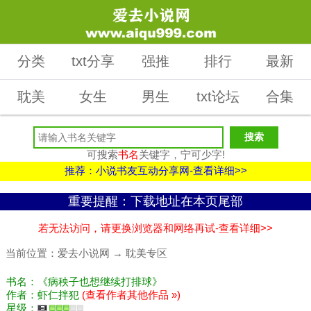
分类
txt分享
强推
排行
最新
耽美
女生
男生
txt论坛
合集
可搜索
书名
关键字，宁可少字!
推荐：小说书友互动分享网-查看详细>>
重要提醒：下载地址在本页尾部
若无法访问，请更换浏览器和网络再试-查看详细>>
当前位置：
爱去小说网
→
耽美专区
书名：《病秧子也想继续打排球》
作者：虾仁拌犯
(查看作者其他作品 »)
星级：