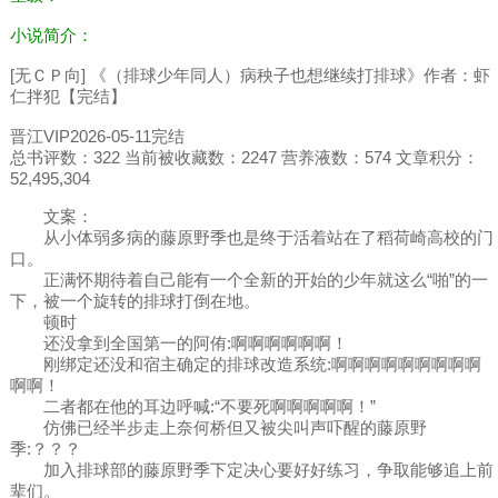
小说简介：
[无ＣＰ向] 《（排球少年同人）病秧子也想继续打排球》作者：虾
仁拌犯【完结】
晋江VIP2026-05-11完结
总书评数：322 当前被收藏数：2247 营养液数：574 文章积分：
52,495,304
文案：
从小体弱多病的藤原野季也是终于活着站在了稻荷崎高校的门
口。
正满怀期待着自己能有一个全新的开始的少年就这么“啪”的一
下，被一个旋转的排球打倒在地。
顿时
还没拿到全国第一的阿侑:啊啊啊啊啊啊！
刚绑定还没和宿主确定的排球改造系统:啊啊啊啊啊啊啊啊啊
啊啊！
二者都在他的耳边呼喊:“不要死啊啊啊啊啊！”
仿佛已经半步走上奈何桥但又被尖叫声吓醒的藤原野
季:？？？
加入排球部的藤原野季下定决心要好好练习，争取能够追上前
辈们。