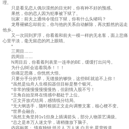
理。
只是看见恋人偶尔漠然的目光时，你有种不好的预感。
果然，你的恋人因为犯事被下狱了。
玩家：前夫上通缉令现任下狱，你有什么头绪吗？
龙尊褪鳞忘却前尘，你与他的关系自动解除，再次黯然的远走
他乡。
又一次回到罗浮，你看着和前夫一模一样的无名客，面上悲痛
心里平淡，毫无留恋的闭上眼睛。
*
三周目……
四周目……
N周目后，你看着列表里一连串的BE，缓缓打出问号。
为什么BE会追着我杀！！！
你痛定思痛，你恍然大悟。
只要分手分的早，无缝接的够快，这些BE就追不上你！
*虽然是仙舟人生模拟器但目标是整个银河。
*非常的慢慢慢慢慢慢热，但剧情入股不亏！
*主角自始至终在情感中都处于上位。
*正文开放式结局，感情线分结局。
*无大纲选手，随时根据正文走向调整文案，核心梗不变。
*世界会融合。
*虽然主角坚持1v1但身上插满箭头，部分人物茶艺满级。
*总之是本万人迷文学，请稍微放下脑子。
内容标签： 情有独钟 纸片人 万人迷 白月光 星穹铁道