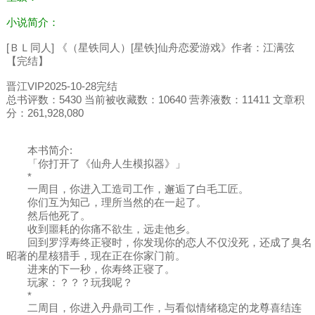
小说简介：
[ＢＬ同人] 《（星铁同人）[星铁]仙舟恋爱游戏》作者：江满弦
【完结】
晋江VIP2025-10-28完结
总书评数：5430 当前被收藏数：10640 营养液数：11411 文章积
分：261,928,080
本书简介:
「你打开了《仙舟人生模拟器》」
*
一周目，你进入工造司工作，邂逅了白毛工匠。
你们互为知己，理所当然的在一起了。
然后他死了。
收到噩耗的你痛不欲生，远走他乡。
回到罗浮寿终正寝时，你发现你的恋人不仅没死，还成了臭名
昭著的星核猎手，现在正在你家门前。
进来的下一秒，你寿终正寝了。
玩家：？？？玩我呢？
*
二周目，你进入丹鼎司工作，与看似情绪稳定的龙尊喜结连