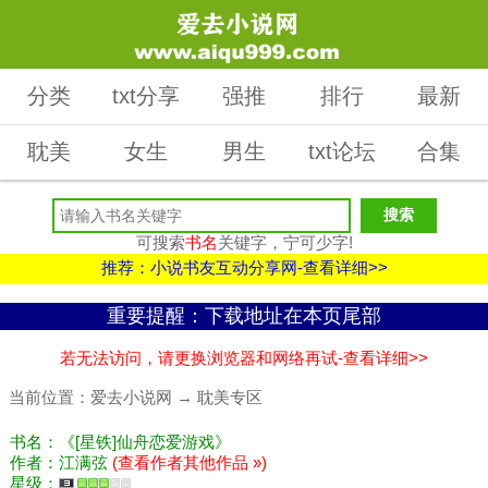
分类
txt分享
强推
排行
最新
耽美
女生
男生
txt论坛
合集
可搜索
书名
关键字，宁可少字!
推荐：小说书友互动分享网-查看详细>>
重要提醒：下载地址在本页尾部
若无法访问，请更换浏览器和网络再试-查看详细>>
当前位置：
爱去小说网
→
耽美专区
书名：《[星铁]仙舟恋爱游戏》
作者：江满弦
(查看作者其他作品 »)
星级：