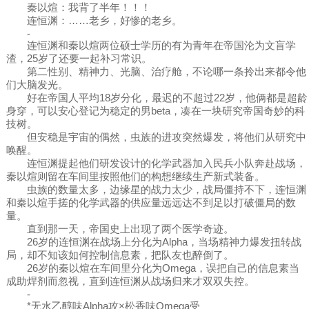
秦以煊：我背了半年！！！
连恒渊：……老乡，好惨的老乡。
-
连恒渊和秦以煊两位硕士学历的有为青年在帝国沦为文盲学
渣，25岁了还要一起补习常识。
第二性别、精神力、光脑、治疗舱，不论哪一条拎出来都令他
们大脑发光。
好在帝国人平均18岁分化，最迟的不超过22岁，他俩都是超龄
身穿，可以安心登记为稳定的男beta，凑在一块研究帝国奇妙的科
技树。
但安稳是宇宙的偶然，虫族的进攻突然爆发，将他们从研究中
唤醒。
连恒渊提起他们研发设计的化学武器加入民兵小队奔赴战场，
秦以煊则留在车间里按照他们的构想继续生产新式装备。
虫族的数量太多，边缘星的战力太少，战局僵持不下，连恒渊
和秦以煊手搓的化学武器的供应量远远达不到足以打破僵局的数
量。
直到那一天，帝国史上出现了两个医学奇迹。
26岁的连恒渊在战场上分化为Alpha，当场精神力爆发扭转战
局，却不知该如何控制信息素，把队友也醉倒了。
26岁的秦以煊在车间里分化为Omega，误把自己的信息素当
成助焊剂而忽视，直到连恒渊从战场归来才双双失控。
-
*无水乙醇味Alpha攻×松香味Omega受