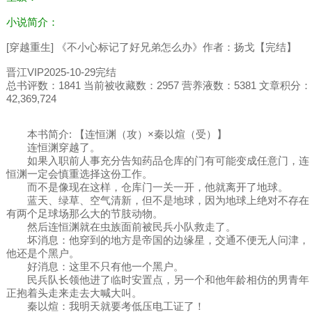
小说简介：
[穿越重生] 《不小心标记了好兄弟怎么办》作者：扬戈【完结】
晋江VIP2025-10-29完结
总书评数：1841 当前被收藏数：2957 营养液数：5381 文章积分：
42,369,724
本书简介: 【连恒渊（攻）×秦以煊（受）】
连恒渊穿越了。
如果入职前人事充分告知药品仓库的门有可能变成任意门，连
恒渊一定会慎重选择这份工作。
而不是像现在这样，仓库门一关一开，他就离开了地球。
蓝天、绿草、空气清新，但不是地球，因为地球上绝对不存在
有两个足球场那么大的节肢动物。
然后连恒渊就在虫族面前被民兵小队救走了。
坏消息：他穿到的地方是帝国的边缘星，交通不便无人问津，
他还是个黑户。
好消息：这里不只有他一个黑户。
民兵队长领他进了临时安置点，另一个和他年龄相仿的男青年
正抱着头走来走去大喊大叫。
秦以煊：我明天就要考低压电工证了！