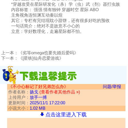
*穿越攻受在星际研发化（杀）学（虫）武（剂）器打虫族
内容标签： 强强 情有独钟 穿越时空 星际 ABO
主角视角连恒渊互动秦以煊
其它：专栏有完结现耽小甜饼，还有很多好吃的预收
一句话简介：绝对不是故意不小心的
立意：学好数理化，走遍星际都不怕。
上一本：
《劣等omega也要先婚后爱吗》
下一本：
《[星铁]仙舟恋爱游戏》
《不小心标记了好兄弟怎么办》
问题/举报
作者名称：
扬戈
(查看作者其他作品 »)
上传用户：
放手一搏
更新时间：
2025/11/1 17:22:00
小说大小：
1.02 MB
点击这里进入下载