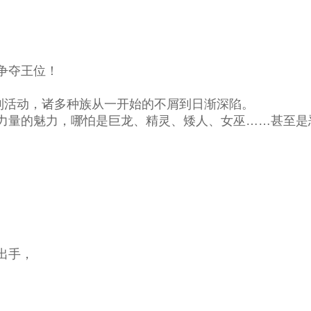
争夺王位！
列活动，诸多种族从一开始的不屑到日渐深陷。
力量的魅力，哪怕是巨龙、精灵、矮人、女巫……甚至是
出手，