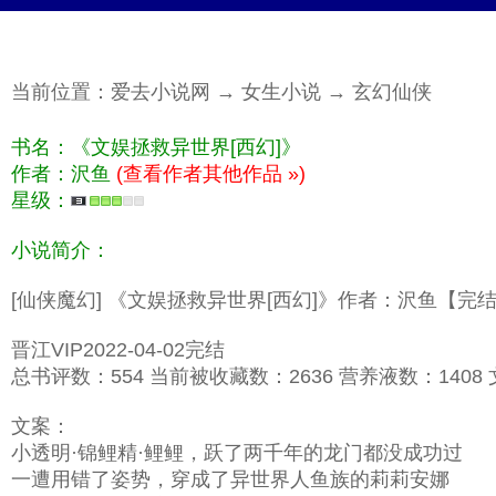
当前位置：
爱去小说网
→
女生小说
→
玄幻仙侠
书名：《文娱拯救异世界[西幻]》
作者：沢鱼
(查看作者其他作品 »)
星级：
小说简介：
[仙侠魔幻] 《文娱拯救异世界[西幻]》作者：沢鱼【完
晋江VIP2022-04-02完结
总书评数：554 当前被收藏数：2636 营养液数：1408 文
文案：
小透明·锦鲤精·鲤鲤，跃了两千年的龙门都没成功过
一遭用错了姿势，穿成了异世界人鱼族的莉莉安娜