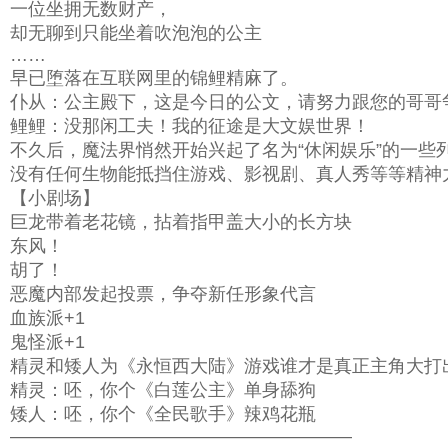
一位坐拥无数财产，
却无聊到只能坐着吹泡泡的公主
……
早已堕落在互联网里的锦鲤精麻了。
仆从：公主殿下，这是今日的公文，请努力跟您的哥哥
鲤鲤：没那闲工夫！我的征途是大文娱世界！
不久后，魔法界悄然开始兴起了名为“休闲娱乐”的一些
没有任何生物能抵挡住游戏、影视剧、真人秀等等精神
【小剧场】
巨龙带着老花镜，拈着指甲盖大小的长方块
东风！
胡了！
恶魔内部发起投票，争夺新任形象代言
血族派+1
鬼怪派+1
精灵和矮人为《永恒西大陆》游戏谁才是真正主角大打
精灵：呸，你个《白莲公主》单身舔狗
矮人：呸，你个《全民歌手》辣鸡花瓶
———————————————————