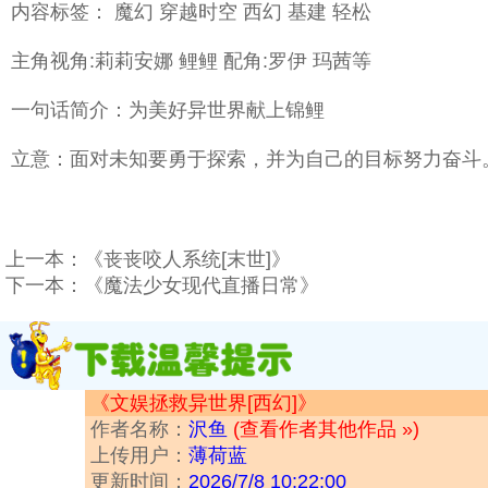
内容标签： 魔幻 穿越时空 西幻 基建 轻松
主角视角:莉莉安娜 鲤鲤 配角:罗伊 玛茜等
一句话简介：为美好异世界献上锦鲤
立意：面对未知要勇于探索，并为自己的目标努力奋斗
上一本：
《丧丧咬人系统[末世]》
下一本：
《魔法少女现代直播日常》
《文娱拯救异世界[西幻]》
作者名称：
沢鱼
(查看作者其他作品 »)
上传用户：
薄荷蓝
更新时间：
2026/7/8 10:22:00