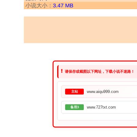
小说大小：
3.47 MB
❗
请保存或截图以下网址，下载小说不迷路！
www.aiqu999.com
主站
www.727txt.com
备用3