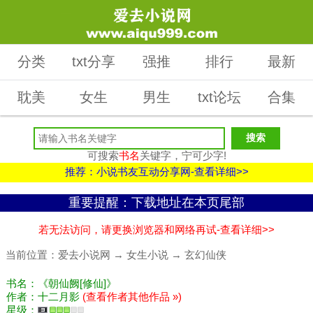
分类
txt分享
强推
排行
最新
耽美
女生
男生
txt论坛
合集
可搜索
书名
关键字，宁可少字!
推荐：小说书友互动分享网-查看详细>>
重要提醒：下载地址在本页尾部
若无法访问，请更换浏览器和网络再试-查看详细>>
当前位置：
爱去小说网
→
女生小说
→
玄幻仙侠
书名：《朝仙阙[修仙]》
作者：十二月影
(查看作者其他作品 »)
星级：