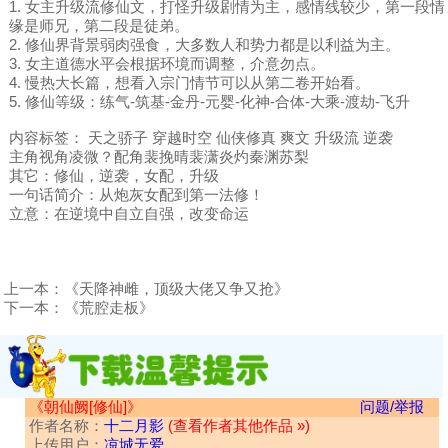
1. 女主升级流修仙文，打怪升级剧情为主，感情线较少，第一段情
缘是师兄，第二段是徒弟。
2. 修仙界背景弱肉强食，大多数人和势力都是以利益为主。
3. 女主道德水平会根据环境而调整，介意勿点。
4. 慢热大长篇，想看入宗门情节可以从第二卷开始看。
5. 修仙等级：练气-筑基-金丹-元婴-化神-合体-大乘-渡劫-飞升
内容标签： 天之骄子 穿越时空 仙侠修真 爽文 升级流 逆袭
主角视角凌微？配角裴挽晴裴潇炎灼秦渊苏梨
其它：修仙，逆袭，女配，升级
一句话简介：从炮灰女配到第一法修！
立意：在逆境中自立自强，改变命运
上一本：
《天降神雌，顶级大佬又争又抢》
下一本：
《荒腔走板》
《朝仙阙[修仙]》
问题/举报
作者名称：
十二月影
(查看作者其他作品 »)
上传用户：
凉城无爱