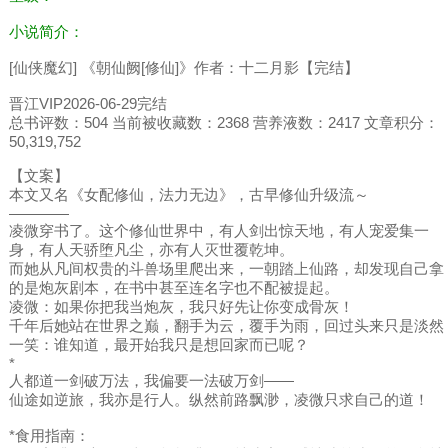
小说简介：
[仙侠魔幻] 《朝仙阙[修仙]》作者：十二月影【完结】
晋江VIP2026-06-29完结
总书评数：504 当前被收藏数：2368 营养液数：2417 文章积分：
50,319,752
【文案】
本文又名《女配修仙，法力无边》，古早修仙升级流～
————
凌微穿书了。这个修仙世界中，有人剑出惊天地，有人宠爱集一
身，有人天骄堕凡尘，亦有人灭世覆乾坤。
而她从凡间权贵的斗兽场里爬出来，一朝踏上仙路，却发现自己拿
的是炮灰剧本，在书中甚至连名字也不配被提起。
凌微：如果你把我当炮灰，我只好先让你变成骨灰！
千年后她站在世界之巅，翻手为云，覆手为雨，回过头来只是淡然
一笑：谁知道，最开始我只是想回家而已呢？
*
人都道一剑破万法，我偏要一法破万剑——
仙途如逆旅，我亦是行人。纵然前路飘渺，凌微只求自己的道！
*食用指南：