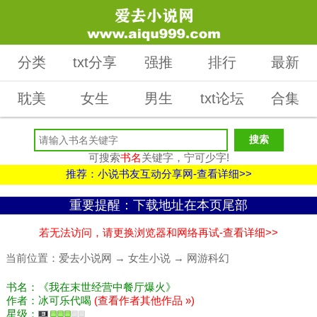
分类
txt分享
强推
排行
最新
耽美
女生
男生
txt论坛
合集
可搜索
书名
关键字，宁可少字!
推荐：小说书友互动分享网-查看详细>>
重要提醒：下载地址在本页尾部
若无法访问，请更换浏览器和网络再试-查看详细>>
当前位置：
爱去小说网
→
女生小说
→
网游科幻
书名：《我在末世经营中餐厅爆火》
作者：冰可乐代喝
(查看作者其他作品 »)
星级：