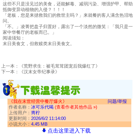
这些不只是没见过的美食，还能解毒、减弱污染、增强护甲、帮助
抵御变异动植物的入侵？！！！
「老板，您是来拯救我们的救世主吗？」来就餐的客人满含热泪地
问。
「不。」凌菁把盘子归置好，露出了一个淡然的微笑：「我只是一
家中华餐厅的老板而已。」
阅读须知：
末日美食文，但救赎类末日美食文。
上一本：
《荒野求生：被毛茸茸团宠后我爆红了》
下一本：
《汉末女帝纪事录》
《我在末世经营中餐厅爆火》
问题/举报
作者名称：
冰可乐代喝
(查看作者其他作品 »)
上传用户：
靑柠
更新时间：
2026/6/2 11:14:00
小说大小：
4.45 MB
点击这里进入下载