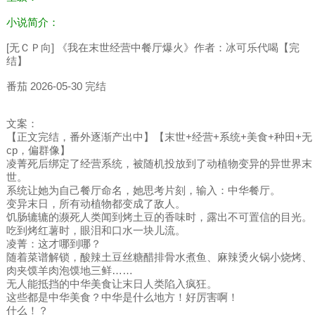
小说简介：
[无ＣＰ向] 《我在末世经营中餐厅爆火》作者：冰可乐代喝【完
结】
番茄 2026-05-30 完结
文案：
【正文完结，番外逐渐产出中】【末世+经营+系统+美食+种田+无
cp，偏群像】
凌菁死后绑定了经营系统，被随机投放到了动植物变异的异世界末
世。
系统让她为自己餐厅命名，她思考片刻，输入：中华餐厅。
变异末日，所有动植物都变成了敌人。
饥肠辘辘的濒死人类闻到烤土豆的香味时，露出不可置信的目光。
吃到烤红薯时，眼泪和口水一块儿流。
凌菁：这才哪到哪？
随着菜谱解锁，酸辣土豆丝糖醋排骨水煮鱼、麻辣烫火锅小烧烤、
肉夹馍羊肉泡馍地三鲜……
无人能抵挡的中华美食让末日人类陷入疯狂。
这些都是中华美食？中华是什么地方！好厉害啊！
什么！？