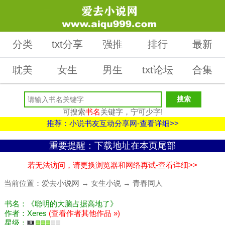
分类
txt分享
强推
排行
最新
耽美
女生
男生
txt论坛
合集
可搜索
书名
关键字，宁可少字!
推荐：小说书友互动分享网-查看详细>>
重要提醒：下载地址在本页尾部
若无法访问，请更换浏览器和网络再试-查看详细>>
当前位置：
爱去小说网
→
女生小说
→
青春同人
书名：《聪明的大脑占据高地了》
作者：Xeres
(查看作者其他作品 »)
星级：