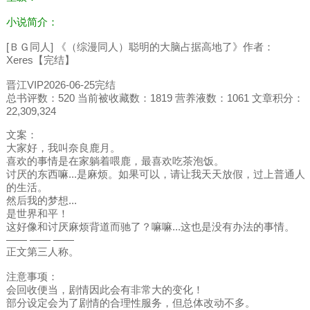
小说简介：
[ＢＧ同人] 《（综漫同人）聪明的大脑占据高地了》作者：
Xeres【完结】
晋江VIP2026-06-25完结
总书评数：520 当前被收藏数：1819 营养液数：1061 文章积分：
22,309,324
文案：
大家好，我叫奈良鹿月。
喜欢的事情是在家躺着喂鹿，最喜欢吃茶泡饭。
讨厌的东西嘛...是麻烦。如果可以，请让我天天放假，过上普通人
的生活。
然后我的梦想...
是世界和平！
这好像和讨厌麻烦背道而驰了？嘛嘛...这也是没有办法的事情。
—— —— ——
正文第三人称。
注意事项：
会回收便当，剧情因此会有非常大的变化！
部分设定会为了剧情的合理性服务，但总体改动不多。