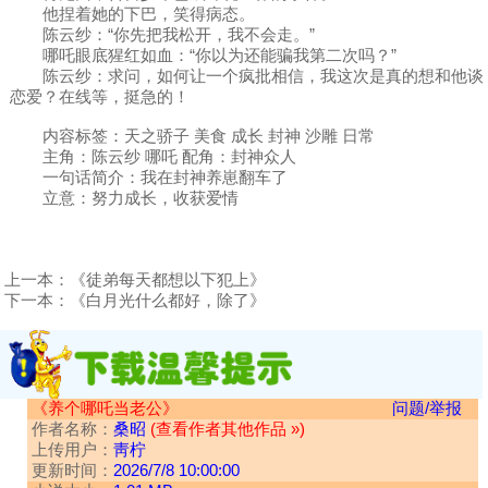
他捏着她的下巴，笑得病态。
陈云纱：“你先把我松开，我不会走。”
哪吒眼底猩红如血：“你以为还能骗我第二次吗？”
陈云纱：求问，如何让一个疯批相信，我这次是真的想和他谈
恋爱？在线等，挺急的！
内容标签：天之骄子 美食 成长 封神 沙雕 日常
主角：陈云纱 哪吒 配角：封神众人
一句话简介：我在封神养崽翻车了
立意：努力成长，收获爱情
上一本：
《徒弟每天都想以下犯上》
下一本：
《白月光什么都好，除了》
《养个哪吒当老公》
问题/举报
作者名称：
桑昭
(查看作者其他作品 »)
上传用户：
靑柠
更新时间：
2026/7/8 10:00:00