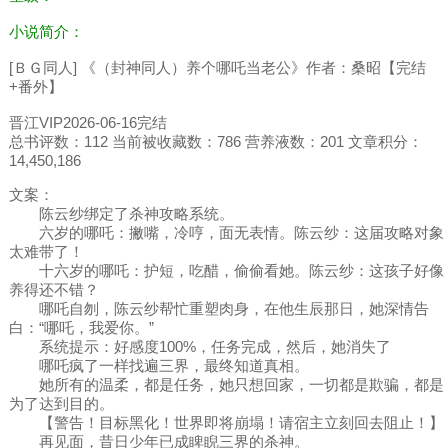
小说简介：
[ＢＧ同人] 《（封神同人）养个哪吒当老公》作者：桑昭【完结
+番外】
晋江VIP2026-06-16完结
总书评数：112 当前被收藏数：786 营养液数：201 文章积分：
14,450,186
文案：
陈云纱绑定了杀神攻略系统。
六岁的哪吒：撇嘴，冷哼，面无表情。陈云纱：这届攻略对象
太难带了！
十六岁的哪吒：护短，吃醋，偷偷看她。陈云纱：这孩子好像
养得还不错？
哪吒自刎，陈云纱帮忙重塑肉身，在他生辰那日，她深情告
白：“哪吒，我爱你。”
系统提示：好感度100%，任务完成，然后，她消失了
哪吒疯了一样找遍三界，最终知道真相。
她所有的温柔，都是任务，她只想回家，一切都是欺骗，都是
为了达到目的。
【警告！目标黑化！世界即将崩塌！请宿主立刻回去阻止！】
再见面，昔日少年已成睥睨三界的杀神。