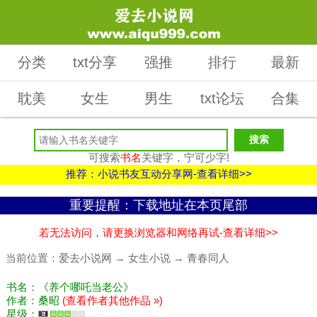
分类
txt分享
强推
排行
最新
耽美
女生
男生
txt论坛
合集
可搜索
书名
关键字，宁可少字!
推荐：小说书友互动分享网-查看详细>>
重要提醒：下载地址在本页尾部
若无法访问，请更换浏览器和网络再试-查看详细>>
当前位置：
爱去小说网
→
女生小说
→
青春同人
书名：《养个哪吒当老公》
作者：桑昭
(查看作者其他作品 »)
星级：