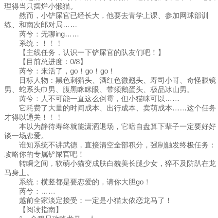
理得当只摆烂小懒猫。
然而，小铲屎官已经长大，他要去青学上课、参加网球部训
练、和南次郎对局……
芮兮：无聊ing……
系统：！！！
【主线任务，认识一下铲屎官的队友们吧！】
【目前总进度：0/8】
芮兮：来活了，go！go！go！
目标人物：黑色刺猬头、酒红色微翘头、寿司小哥、奇怪眼镜
男、蛇系头巾男、腹黑眯眯眼、带须鹅蛋头、极品冰山男。
芮兮：人不可能一直这么倒霉，但小猫咪可以……
它耗费了大量的时间成本、出行成本、卖萌成本……这个任务
才得以通关！！！
本以为静待寿终就能潇洒退场，它暗自盘算下辈子一定要好好
谈一场恋爱。
谁知系统不讲武德，直接清空全部积分，强制触发终极任务：
攻略你的专属铲屎官吧！
转瞬之间，软萌小猫变成肤白貌美长腿少女，猝不及防趴在龙
马身上。
系统：横竖都是要恋爱的，请你大胆go！
芮兮：……
越前全家淡定接受：一定是小猫太依恋龙马了！
【阅读指南】