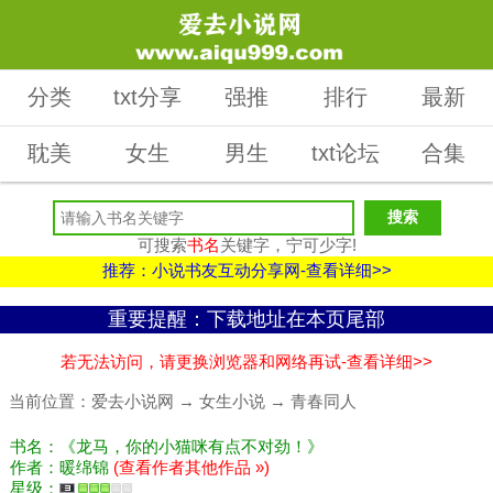
分类
txt分享
强推
排行
最新
耽美
女生
男生
txt论坛
合集
可搜索
书名
关键字，宁可少字!
推荐：小说书友互动分享网-查看详细>>
重要提醒：下载地址在本页尾部
若无法访问，请更换浏览器和网络再试-查看详细>>
当前位置：
爱去小说网
→
女生小说
→
青春同人
书名：《龙马，你的小猫咪有点不对劲！》
作者：暖绵锦
(查看作者其他作品 »)
星级：