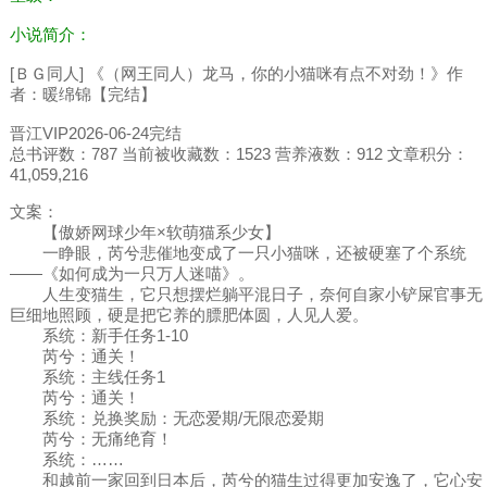
小说简介：
[ＢＧ同人] 《（网王同人）龙马，你的小猫咪有点不对劲！》作
者：暖绵锦【完结】
晋江VIP2026-06-24完结
总书评数：787 当前被收藏数：1523 营养液数：912 文章积分：
41,059,216
文案：
【傲娇网球少年×软萌猫系少女】
一睁眼，芮兮悲催地变成了一只小猫咪，还被硬塞了个系统
——《如何成为一只万人迷喵》。
人生变猫生，它只想摆烂躺平混日子，奈何自家小铲屎官事无
巨细地照顾，硬是把它养的膘肥体圆，人见人爱。
系统：新手任务1-10
芮兮：通关！
系统：主线任务1
芮兮：通关！
系统：兑换奖励：无恋爱期/无限恋爱期
芮兮：无痛绝育！
系统：……
和越前一家回到日本后，芮兮的猫生过得更加安逸了，它心安