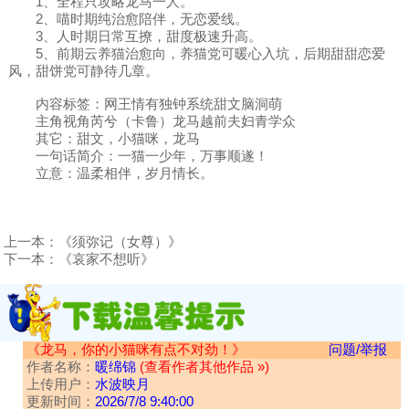
1、全程只攻略龙马一人。
2、喵时期纯治愈陪伴，无恋爱线。
3、人时期日常互撩，甜度极速升高。
5、前期云养猫治愈向，养猫党可暖心入坑，后期甜甜恋爱
风，甜饼党可静待几章。
内容标签：网王情有独钟系统甜文脑洞萌
主角视角芮兮（卡鲁）龙马越前夫妇青学众
其它：甜文，小猫咪，龙马
一句话简介：一猫一少年，万事顺遂！
立意：温柔相伴，岁月情长。
上一本：
《须弥记（女尊）》
下一本：
《哀家不想听》
《龙马，你的小猫咪有点不对劲！》
问题/举报
作者名称：
暖绵锦
(查看作者其他作品 »)
上传用户：
水波映月
更新时间：
2026/7/8 9:40:00