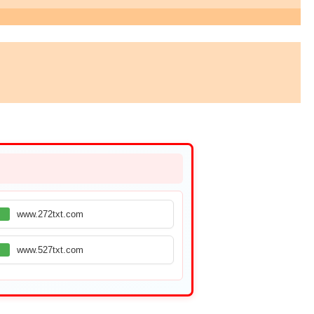
www.272txt.com
www.527txt.com