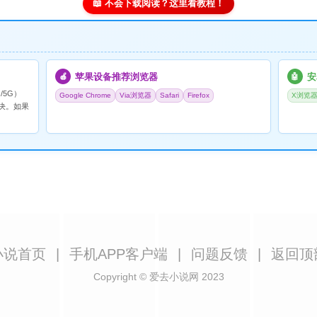
📖 不会下载阅读？这里看教程！
苹果设备推荐浏览器
安
🍎
🤖
/5G）
Google Chrome
Via浏览器
Safari
Firefox
X浏览
决。如果
小说首页
|
手机APP客户端
|
问题反馈
|
返回顶
Copyright © 爱去小说网 2023