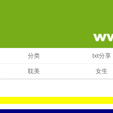
分类
txt分享
耽美
女生