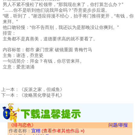
男人不紧不慢松了松领带，“那我现在来了，你打算怎么办？”
“……你不是听到他们说我拜金吗？”乔意瓷步步后退。
“嗯，听到了，”谢违应得漫不经心，抬手将门推得更开，“有钱，你
来拜。”
他口吻轻慢：“你不告而别，我还以为是那晚没让你爽到。”
排雷：
主角都不是真善美，道德要求高的就不要看了。
内容标签：都市 豪门世家 破镜重圆 青梅竹马
主角：谢违，乔意瓷
一句话简介：拜金？有钱，你尽管来拜。
立意：爱意汹涌
上一本：
《反派之家，但咸鱼》
下一本：
《攻略黑化孽徒手札》
《绯与恋色》
问题/举报
作者名称：
宜栩
(查看作者其他作品 »)