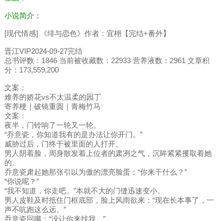
小说简介：
[现代情感] 《绯与恋色》作者：宜栩【完结+番外】
晋江VIP2024-09-27完结
总书评数：1846 当前被收藏数：22933 营养液数：2961 文章积
分：173,559,200
文案：
难养的娇花vs不太温柔的园丁
寄养梗｜破镜重圆｜青梅竹马
文案：
夜半，门铃响了一轮又一轮。
“乔意瓷，你知道我有的是办法让你开门。”
威胁过后，门终于被里面的人打开。
男人阴着脸，周身散发着上位者的肃冽之气，沉眸紧紧攫取着她
的。
乔意瓷肃起她那张引以为傲的漂亮脸蛋：“你来干什么？”
“你说呢？”
“我不知道，你走吧。”本就不大的门缝迅速变小。
男人皮鞋及时抵住门框底部，脸上风雨欲来：“现在长本事了，一
声不吭跑这么远。”
乔意瓷回嘴：“没让你来找我。”