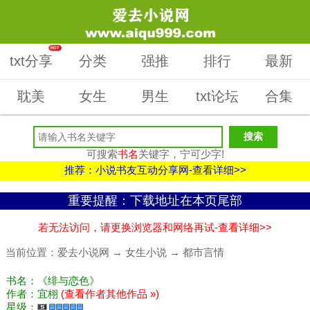
HOT
txt分享
分类
强推
排行
最新
耽美
女生
男生
txt论坛
合集
可搜索
书名
关键字，宁可少字!
推荐：小说书友互动分享网-查看详细>>
重要提醒：下载地址在本页尾部
若无法访问，请更换浏览器和网络再试-查看详细>>
当前位置：
爱去小说网
→
女生小说
→
都市言情
书名：《绯与恋色》
作者：宜栩
(查看作者其他作品 »)
星级：