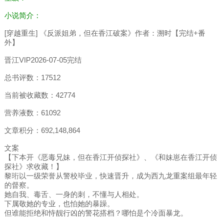
小说简介：
[穿越重生] 《反派姐弟，但在香江破案》作者：溯时【完结+番
外】
晋江VIP2026-07-05完结
总书评数：17512
当前被收藏数：42774
营养液数：61092
文章积分：692,148,864
文案
【下本开《恶毒兄妹，但在香江开侦探社》、《和妹崽在香江开侦
探社》求收藏！】
黎珩以一级荣誉从警校毕业，快速晋升，成为西九龙重案组最年轻
的督察。
她自我、毒舌、一身的刺，不懂与人相处。
下属敬她的专业，也怕她的暴躁。
但谁能拒绝和恃靓行凶的警花搭档？哪怕是个冷面暴龙。