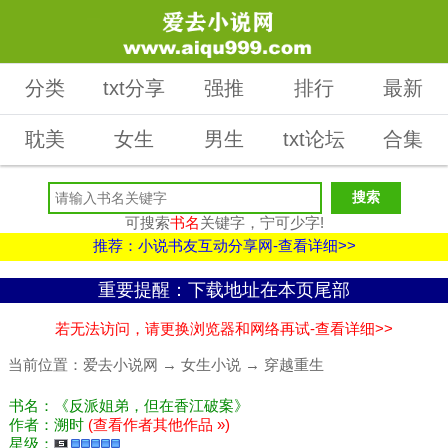
分类
txt分享
强推
排行
最新
耽美
女生
男生
txt论坛
合集
可搜索
书名
关键字，宁可少字!
推荐：小说书友互动分享网-查看详细>>
重要提醒：下载地址在本页尾部
若无法访问，请更换浏览器和网络再试-查看详细>>
当前位置：
爱去小说网
→
女生小说
→
穿越重生
书名：《反派姐弟，但在香江破案》
作者：溯时
(查看作者其他作品 »)
星级：