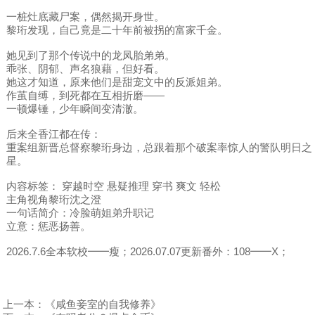
一桩灶底藏尸案，偶然揭开身世。
黎珩发现，自己竟是二十年前被拐的富家千金。
她见到了那个传说中的龙凤胎弟弟。
乖张、阴郁、声名狼藉，但好看。
她这才知道，原来他们是甜宠文中的反派姐弟。
作茧自缚，到死都在互相折磨——
一顿爆锤，少年瞬间变清澈。
后来全香江都在传：
重案组新晋总督察黎珩身边，总跟着那个破案率惊人的警队明日之
星。
内容标签： 穿越时空 悬疑推理 穿书 爽文 轻松
主角视角黎珩沈之澄
一句话简介：冷脸萌姐弟升职记
立意：惩恶扬善。
2026.7.6全本软校━━瘦；2026.07.07更新番外：108━━X；
上一本：
《咸鱼妾室的自我修养》