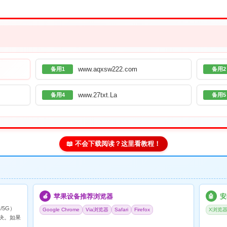
www.aqxsw222.com
备用1
备用2
www.27txt.La
备用4
备用5
📖 不会下载阅读？这里看教程！
苹果设备推荐浏览器
安
🍎
🤖
/5G）
Google Chrome
Via浏览器
Safari
Firefox
X浏览
决。如果