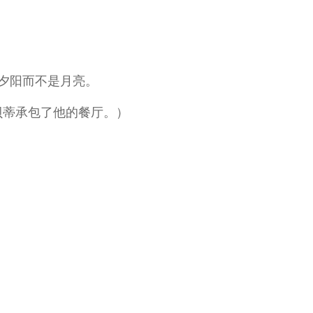
夕阳而不是月亮。
贝蒂承包了他的餐厅。）