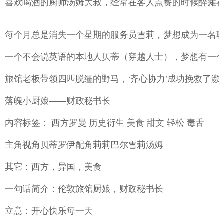
喜欢喝酒的厨师汤姆大叔，经常在客人点餐的时候醉瘫
每个月总是消失一个星期的服务员雪莉，梦想成为一名
一个不会说英语的本地人贝蒂（穿越人士），梦想有一
旅馆老板带领四匹脱缰的野马，‘齐心协力’成功挽救
落魄小厨娘——财政秘书长
内容标签： 西方罗曼 历史衍生 美食 甜文 轻松 毒舌
主角视角贝蒂罗伊配角莉莉巴尔雪莉汤姆
其它：西方，异国，美食
一句话简介：伦敦旅馆厨娘，财政秘书长
立意：开心快乐每一天