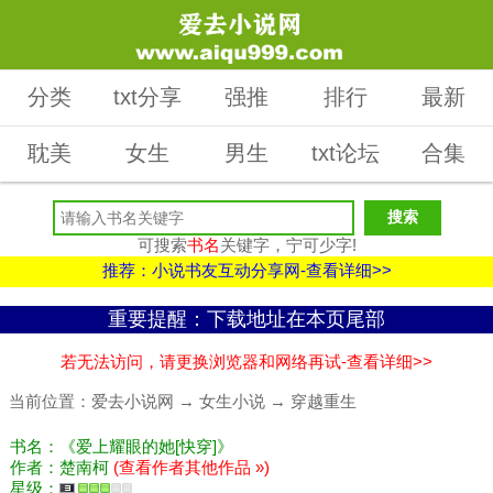
分类
txt分享
强推
排行
最新
耽美
女生
男生
txt论坛
合集
可搜索
书名
关键字，宁可少字!
推荐：小说书友互动分享网-查看详细>>
重要提醒：下载地址在本页尾部
若无法访问，请更换浏览器和网络再试-查看详细>>
当前位置：
爱去小说网
→
女生小说
→
穿越重生
书名：《爱上耀眼的她[快穿]》
作者：楚南柯
(查看作者其他作品 »)
星级：