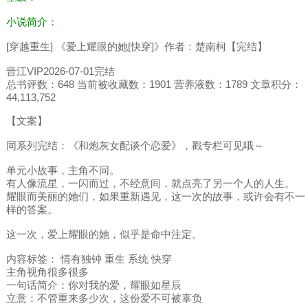
小说简介：
[穿越重生] 《爱上耀眼的她[快穿]》作者：楚南柯【完结】
晋江VIP2026-07-01完结
总书评数：648 当前被收藏数：1901 营养液数：1789 文章积分：
44,113,752
【文案】
同系列完结：《和炮灰女配谈个恋爱》，戳专栏可见哦～
单元小故事，主角不同。
有人像流星，一闪而过，不经意间，就点亮了另一个人的人生。
耀眼而美丽的她们，如果重新遇见，这一次的故事，或许会有不一
样的答案。
这一次，爱上耀眼的她，似乎是命中注定。
内容标签： 情有独钟 重生 系统 快穿
主角视角很多很多
一句话简介：你对我的爱，耀眼如星辰
立意：不管重来多少次，这份爱不可被辜负