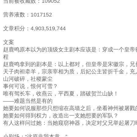
当前被收藏数：109052
营养液数：1017152
文章积分：4,903,519,744
文案
赵鹿鸣原本以为的顶级女主剧本应该是：穿成一个皇帝
程
赵鹿鸣拿到的剧本是：以上都对，但皇帝是宋徽宗，兄
天子肉袒牵羊，宗亲宰相为质，后妃公主皆折千金，充
山河破碎，社稷蒙尘
事何可说，恨何可雪？
唯有驾长车，收燕云，平西夏，踏破贺兰山缺！
——难题当然是有的
她要如何说服那些只想缩在高墙之后，坐看神州被屠戮
她要如何得到权力，改造出一支她想要的军队？
有人这样问过她：当她窥窃神器，决定对父兄举起屠刀
小剧场：“这原非我本意。”