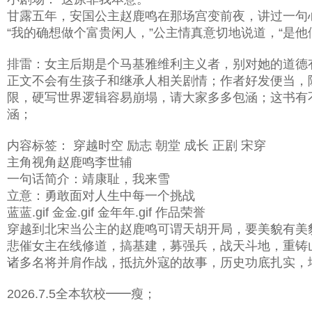
甘露五年，安国公主赵鹿鸣在那场宫变前夜，讲过一句
“我的确想做个富贵闲人，”公主情真意切地说道，“是他
排雷：女主后期是个马基雅维利主义者，别对她的道德
正文不会有生孩子和继承人相关剧情；作者好发便当，
限，硬写世界逻辑容易崩塌，请大家多多包涵；这书有
涵；
内容标签： 穿越时空 励志 朝堂 成长 正剧 宋穿
主角视角赵鹿鸣李世辅
一句话简介：靖康耻，我来雪
立意：勇敢面对人生中每一个挑战
蓝蓝.gif 金金.gif 金年年.gif 作品荣誉
穿越到北宋当公主的赵鹿鸣可谓天胡开局，要美貌有美
悲催女主在线修道，搞基建，募强兵，战天斗地，重铸
诸多名将并肩作战，抵抗外寇的故事，历史功底扎实，
2026.7.5全本软校━━瘦；