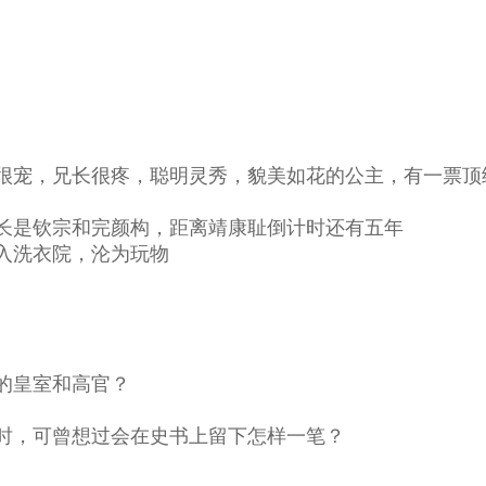
很宠，兄长很疼，聪明灵秀，貌美如花的公主，有一票顶
长是钦宗和完颜构，距离靖康耻倒计时还有五年
入洗衣院，沦为玩物
的皇室和高官？
时，可曾想过会在史书上留下怎样一笔？