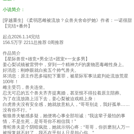
小说简介：
[穿越重生] 《柔弱恶雌被流放？众兽夫舍命护她》作者：一诺很甜
【完结+番外】
起点2026.1.14完结
156.5万字 2211总推荐 0周推荐
作品简介
【星际兽世+雄竞+男全洁+团宠+一女多男】
姜心梨试镜被雷劈中，穿到一个精神力F的废物恶毒雌性身上。
好消息：刚睁眼就白捡五个帅气兽夫。
坏消息：原主作恶多端犯下重罪，被星际军事法庭判处流放荒星
100年！
雌主受罚，兽夫连坐。
忍无可忍的五个兽夫齐齐提离婚，甚至恨不得拉着原主陪葬。
为了在流放路上活下去，姜心梨被迫戏精上身：
白虎兽夫没有安全感，她就故意粘人，“哥哥别走，我好孤单……
没有你不行。“
银狼兽夫敏感多疑，她便将心事全部坦诚：“我这辈子最怕的事
情，不是生死，是哥哥你不相信我！”
青蛇兽夫是个阴暗疯批，她就示弱心疼：“哥哥，你折磨别人万一
被报复就不好了，我不在乎别人只是担心你。”