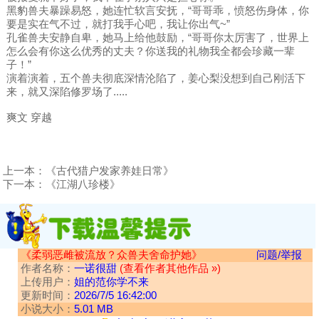
黑豹兽夫暴躁易怒，她连忙软言安抚，“哥哥乖，愤怒伤身体，你
要是实在气不过，就打我手心吧，我让你出气~”
孔雀兽夫安静自卑，她马上给他鼓励，“哥哥你太厉害了，世界上
怎么会有你这么优秀的丈夫？你送我的礼物我全都会珍藏一辈
子！”
演着演着，五个兽夫彻底深情沦陷了，姜心梨没想到自己刚活下
来，就又深陷修罗场了.....
爽文 穿越
上一本：
《古代猎户发家养娃日常》
下一本：
《江湖八珍楼》
《柔弱恶雌被流放？众兽夫舍命护她》
问题/举报
作者名称：
一诺很甜
(查看作者其他作品 »)
上传用户：
姐的范你学不来
更新时间：
2026/7/5 16:42:00
小说大小：
5.01 MB