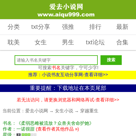
分类
txt分享
强推
排行
最新
耽美
女生
男生
txt论坛
合集
可搜索
书名
关键字，宁可少字!
推荐：小说书友互动分享网-查看详细>>
重要提醒：下载地址在本页尾部
若无法访问，请更换浏览器和网络再试-查看详细>>
当前位置：
爱去小说网
→
女生小说
→
穿越重生
书名：《柔弱恶雌被流放？众兽夫舍命护她》
作者：一诺很甜
(查看作者其他作品 »)
星级：