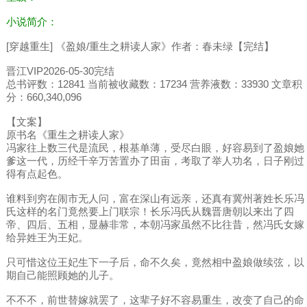
小说简介：
[穿越重生] 《盈娘/重生之耕读人家》作者：春未绿【完结】
晋江VIP2026-05-30完结
总书评数：12841 当前被收藏数：17234 营养液数：33930 文章积
分：660,340,096
【文案】
原书名《重生之耕读人家》
冯家往上数三代是流民，根基单薄，受尽白眼，好容易到了盈娘她
爹这一代，历经千辛万苦置办了田亩，考取了举人功名，日子刚过
得有点起色。
谁料到穷在闹市无人问，富在深山有远亲，还真有冀州著姓长乐冯
氏这样的名门竟然要上门联宗！长乐冯氏从魏晋唐朝以来出了四
帝、四后、五相，显赫非常，本朝冯家虽然不比往昔，然冯氏女嫁
给异姓王为王妃。
只可惜这位王妃生下一子后，命不久矣，竟然相中盈娘做续弦，以
期自己能照顾她的儿子。
不不不，前世替嫁就罢了，这辈子好不容易重生，改变了自己的命