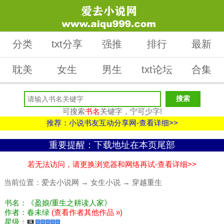
分类
txt分享
强推
排行
最新
耽美
女生
男生
txt论坛
合集
可搜索
书名
关键字，宁可少字!
推荐：小说书友互动分享网-查看详细>>
重要提醒：下载地址在本页尾部
若无法访问，请更换浏览器和网络再试-查看详细>>
当前位置：
爱去小说网
→
女生小说
→
穿越重生
书名：《盈娘/重生之耕读人家》
作者：春未绿
(查看作者其他作品 »)
星级：