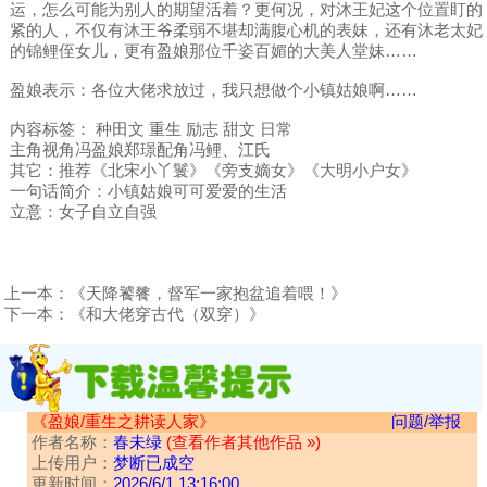
运，怎么可能为别人的期望活着？更何况，对沐王妃这个位置盯的
紧的人，不仅有沐王爷柔弱不堪却满腹心机的表妹，还有沐老太妃
的锦鲤侄女儿，更有盈娘那位千姿百媚的大美人堂妹……
盈娘表示：各位大佬求放过，我只想做个小镇姑娘啊……
内容标签： 种田文 重生 励志 甜文 日常
主角视角冯盈娘郑璟配角冯鲤、江氏
其它：推荐《北宋小丫鬟》《旁支嫡女》《大明小户女》
一句话简介：小镇姑娘可可爱爱的生活
立意：女子自立自强
上一本：
《天降饕餮，督军一家抱盆追着喂！》
下一本：
《和大佬穿古代（双穿）》
《盈娘/重生之耕读人家》
问题/举报
作者名称：
春未绿
(查看作者其他作品 »)
上传用户：
梦断已成空
更新时间：
2026/6/1 13:16:00