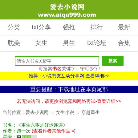
分类
txt分享
强推
排行
最新
耽美
女生
男生
txt论坛
合集
可搜索
书名
关键字，宁可少字!
推荐：小说书友互动分享网-查看详细>>
重要提醒：下载地址在本页尾部
若无法访问，请更换浏览器和网络再试-查看详细>>
当前位置：
爱去小说网
→
女生小说
→
穿越重生
书名：《重生六零之好运连连》
作者：跑一次
(查看作者其他作品 »)
星级：