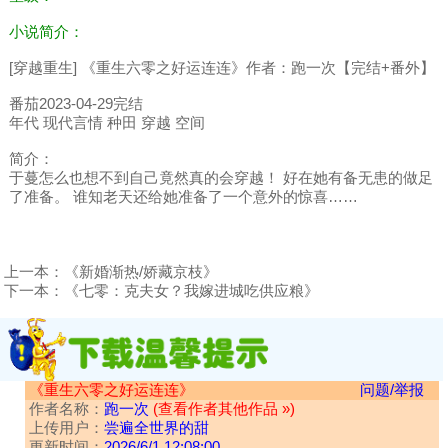
小说简介：
[穿越重生] 《重生六零之好运连连》作者：跑一次【完结+番外】
番茄2023-04-29完结
年代 现代言情 种田 穿越 空间
简介：
于蔓怎么也想不到自己竟然真的会穿越！ 好在她有备无患的做足
了准备。 谁知老天还给她准备了一个意外的惊喜……
上一本：
《新婚渐热/娇藏京枝》
下一本：
《七零：克夫女？我嫁进城吃供应粮》
《重生六零之好运连连》
问题/举报
作者名称：
跑一次
(查看作者其他作品 »)
上传用户：
尝遍全世界的甜
更新时间：
2026/6/1 12:08:00