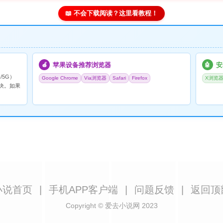
📖 不会下载阅读？这里看教程！
苹果设备推荐浏览器
安
🍎
🤖
/5G）
Google Chrome
Via浏览器
Safari
Firefox
X浏览
决。如果
小说首页
|
手机APP客户端
|
问题反馈
|
返回顶
Copyright © 爱去小说网 2023