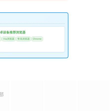
卓设备推荐浏览器
器
Via浏览器
夸克浏览器
Chrome
部