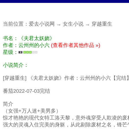
当前位置：
爱去小说网
→
女生小说
→
穿越重生
书名：《夫君太妖娆》
作者：云州州的小六
(查看作者其他作品 »)
星级：
小说简介：
[穿越重生] 《夫君太妖娆》作者：云州州的小六【完结
番茄2022-07-03完结
简介
（女强+万人迷+美男多）
惊才艳艳的现代女特工洛天黎，意外魂穿受人欺凌的废
强大的灵魂入住完美的身躯，从此剔除废材之名，锋芒乍