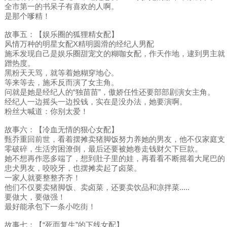
全市第一的书呆子有喜欢的人啊。
是那个嗲精！
故事五：【娱乐圈的狐狸精女配】
风情万种的明星女配X精明圆滑的经纪人男配
施禾发现自己是娱乐圈甜宠文的糊咖女配，作天作地，逮到男主就
蹭热度。
黑粉天天骂，就等着她糊穿地心。
等来等去，施禾反而演了女主角。
问就是她是经纪人的“独苗苗”，傲娇任性还要部部剧演女主角。
经纪人一边摇头一边投钱，实在是没办法，她要演啊。
粉丝大喊道：你别太爱！
故事六：【冷血无情的狠心女配】
甄乔重回前世，看着摆摊卖猪脚饭努力养她的男友，他不仅家庭支
零破碎，生活穷困潦倒，最后还要被她卷走钱财欠下巨款。
她不想再作恶多端了，想到肚子里的娃，再看看不断摇着大尾巴的
忠犬男友，咬咬牙，也摆摊卖起了卤菜。
一家人就要整整齐齐！
他们不仅要卖猪脚饭、卖卤菜，还要卖饮品和凉拌菜.....
要做大，要做强！
最好能承包下一条小吃街！
故事七：【“死而复生”的下线女配】