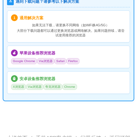
⚠️
遇到下载问题？请参考以下解决方案
通用解决方案
1
如果无法下载，请
更换不同网络
（如WiFi换4G/5G）
大部分下载问题都可以通过更换浏览器或网络解决。如果问题持续，请尝
试使用推荐的浏览器
苹果设备推荐浏览器
🍎
Google Chrome
Via浏览器
Safari
Firefox
安卓设备推荐浏览器
🤖
X浏览器
Via浏览器
夸克浏览器
Chrome