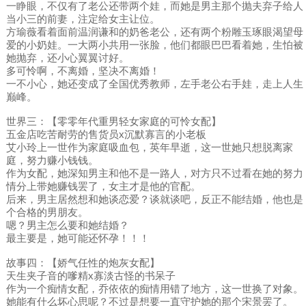
一睁眼，不仅有了老公还带两个娃，而她是男主那个抛夫弃子给人
当小三的前妻，注定给女主让位。
方瑜薇看着面前温润谦和的奶爸老公，还有两个粉雕玉琢眼渴望母
爱的小奶娃。一大两小共用一张脸，他们都眼巴巴看着她，生怕被
她抛弃，还小心翼翼讨好。
多可怜啊，不离婚，坚决不离婚！
一不小心，她还变成了全国优秀教师，左手老公右手娃，走上人生
巅峰。
世界三：【零零年代重男轻女家庭的可怜女配】
五金店吃苦耐劳的售货员x沉默寡言的小老板
艾小玲上一世作为家庭吸血包，英年早逝，这一世她只想脱离家
庭，努力赚小钱钱。
作为女配，她深知男主和他不是一路人，对方只不过看在她的努力
情分上带她赚钱罢了，女主才是他的官配。
后来，男主居然想和她谈恋爱？谈就谈吧，反正不能结婚，他也是
个合格的男朋友。
嗯？男主怎么要和她结婚？
最主要是，她可能还怀孕！！！
故事四：【娇气任性的炮灰女配】
天生夹子音的嗲精x寡淡古怪的书呆子
作为一个痴情女配，乔依依的痴情用错了地方，这一世换了对象。
她能有什么坏心思呢？不过是想要一直守护她的那个宋景罢了。