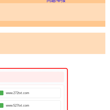
问题/举报
www.272txt.com
www.527txt.com