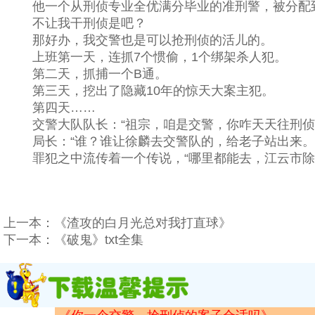
他一个从刑侦专业全优满分毕业的准刑警，被分配到
不让我干刑侦是吧？
那好办，我交警也是可以抢刑侦的活儿的。
上班第一天，连抓7个惯偷，1个绑架杀人犯。
第二天，抓捕一个B通。
第三天，挖出了隐藏10年的惊天大案主犯。
第四天……
交警大队队长：“祖宗，咱是交警，你咋天天往刑侦
局长：“谁？谁让徐麟去交警队的，给老子站出来。
罪犯之中流传着一个传说，“哪里都能去，江云市除
上一本：
《渣攻的白月光总对我打直球》
下一本：
《破鬼》txt全集