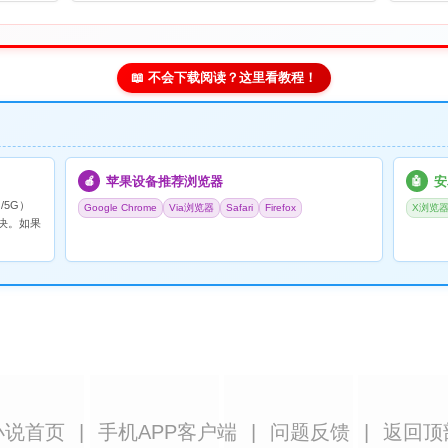
📖 不会下载阅读？这里看教程！
苹果设备推荐浏览器
安
🍎
🤖
/5G）
Google Chrome
Via浏览器
Safari
Firefox
X浏览
决。如果
小说首页
|
手机APP客户端
|
问题反馈
|
返回顶