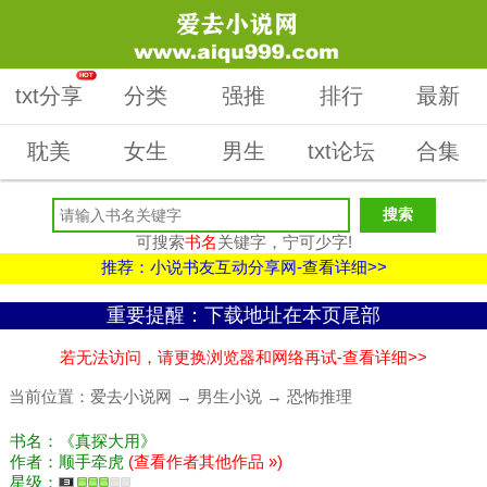
HOT
txt分享
分类
强推
排行
最新
耽美
女生
男生
txt论坛
合集
可搜索
书名
关键字，宁可少字!
推荐：小说书友互动分享网-查看详细>>
重要提醒：下载地址在本页尾部
若无法访问，请更换浏览器和网络再试-查看详细>>
当前位置：
爱去小说网
→
男生小说
→
恐怖推理
书名：《真探大用》
作者：顺手牵虎
(查看作者其他作品 »)
星级：