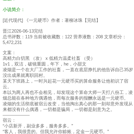
小说简介：
[近代现代] 《一元硬币》作者：著柳冰珠【完结】
晋江2026-06-13完结
总书评数：119 当前被收藏数：122 营养液数：208 文章积分：
5,472,231
文案：
高精力白切黑 （攻） x 低精力温柔社畜 （受）
1v1，双洁，破镜重圆，年下，he，小甜文
凌烟是一个在大厂工作的社畜，一直在底层挣扎的他告诉自己35岁
没出成果就离职回村。
某天下班路上，一时兴起花一元硬币买的算命服务让他初识了宿
云。
本以为两人再也不会相见，却发现这个算命大师一天打八份工，凌
烟总能在各种地方偶遇他，而每次服务的报酬永远是一元硬币。
凌烟的生活彻底被宿云改变，当他掏出真心的那一刻却意外发现从
来都没有什么偶遇，一切都是骗局，一切都是刻意为之。
——————
宿云：
“小店新开，副业多多，服务多多。”
“客人，我很贵的。但我允许你赊账，定金一元硬币。”