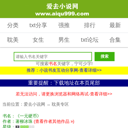
分类
txt分享
强推
排行
最新
耽美
女生
男生
txt论坛
合集
可搜索
书名
关键字，宁可少字!
推荐：小说书友互动分享网-查看详细>>
重要提醒：下载地址在本页尾部
若无法访问，请更换浏览器和网络再试-查看详细>>
当前位置：
爱去小说网
→
耽美专区
书名：《一元硬币》
作者：著柳冰珠
(查看作者其他作品 »)
星级：