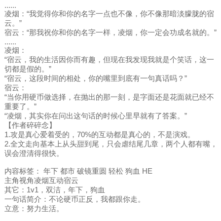
......
凌烟：“我觉得你和你的名字一点也不像，你不像那暗淡朦胧的宿
云。”
宿云：“那我祝你和你的名字一样，凌烟，你一定会功成名就的。”
......
凌烟：
“宿云，我的生活因你而有趣，但现在我发现我就是个笑话，这一
切都是假的。”
“宿云，这段时间的相处，你的嘴里到底有一句真话吗？”
宿云：
“当你用硬币做选择，在抛出的那一刻，是字面还是花面就已经不
重要了。”
“凌烟，其实你在问出这句话的时候心里早就有了答案。”
【作者碎碎念】
1.攻是真心爱着受的，70%的互动都是真心的，不是演戏。
2.全文走向基本上从头甜到尾，只会虐结尾几章，两个人都有嘴，
误会澄清得很快。
内容标签： 年下 都市 破镜重圆 轻松 狗血 HE
主角视角凌烟互动宿云
其它：1v1，双洁，年下，狗血
一句话简介：不论硬币正反，我都跟你走。
立意：努力生活。