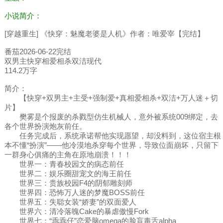
小说简介：
[穿越重生] 《快穿：魅魔老婆是人机》作者：唯爱宰【完结】
番茄2026-06-22完结
双男主快穿相爱相杀双洁现代
114.2万字
简介：
【快穿+双男主+主受+强制爱+真相爱相杀+双洁+万人迷＋切
片】
樊雾是个报废的杀戮型仿生机械人，意外被系统009绑定，去
各个世界扮演炮灰前任。
任务完成后，系统承诺帮他实现愿望，却没料到，这位宿主根
本不懂“扮演”——他冷漠地杀穿每个世界，导致位面崩坏，只留下
一群身心俱痛的主角在原地崩溃！！！
世界一：青春校园文的病态前任
世界二：娱乐圈甜宠文的海王前任
世界三：贵族校园F4的阴郁雕刻师
世界四：恐怖万人迷的梦魔BOSS前任
世界五：失聪女装“娇妻”的双面爱人
世界六：清冷落魄Cake的暴虐傲慢Fork
世界七：“乖乖仔”恋爱脑omega的脸盲毒舌alpha