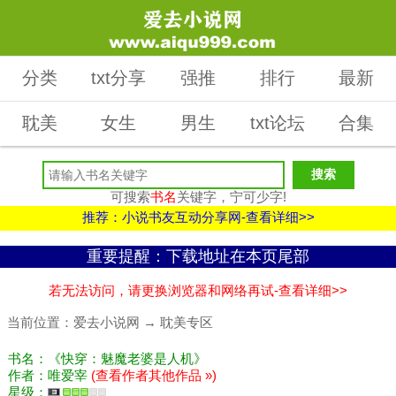
分类
txt分享
强推
排行
最新
耽美
女生
男生
txt论坛
合集
可搜索
书名
关键字，宁可少字!
推荐：小说书友互动分享网-查看详细>>
重要提醒：下载地址在本页尾部
若无法访问，请更换浏览器和网络再试-查看详细>>
当前位置：
爱去小说网
→
耽美专区
书名：《快穿：魅魔老婆是人机》
作者：唯爱宰
(查看作者其他作品 »)
星级：