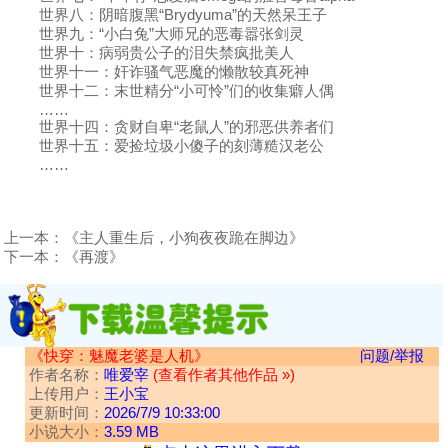
世界八：阴暗腹黑“Brydyuma”的天然呆王子
世界九：“小白兔”大师兄的恶毒嚣张剑灵
世界十：病弱贵公子的泪失禁疯批美人
世界十一：奸诈骚气恶魔的懒散较真死神
世界十二：末世精分“小可怜”们的收集癖人偶
……
世界十四：贪财自卑“老鼠人”的邪恶供养者们
世界十五：爱捡垃圾小傻子的刻薄糙汉老公
……
上一本：
《主人重生后，小狗夜夜跪在脚边》
下一本：
《再渡》
《快穿：魅魔老婆是人机》
问题/举报
作者名称：
唯爱宰
(查看作者其他作品 »)
上传用户：
王小宝
更新时间：
2026/7/9 10:33:00
小说大小：
3.59 MB