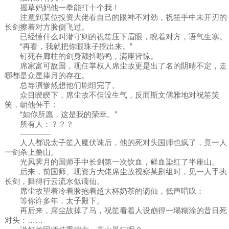
握草妈妈他一拳能打十个我！
注意到某位投资大佬看自己的眼神不对劲，祝笙手中未开刃的
长剑擦着对方脸侧飞过。
已经懂什么叫潜守则的祝笙压下眉眼，睨着对方，语气生寒。
“再看，我就把你眼珠子挖出来。”
钉死在廊柱的剑身颤抖嗡鸣，满座皆惊。
席家富可敌国，现任掌权人席尘故更是出了名的阴晴不定，走
哪都是众星捧月的存在。
总导演惨然想他们剧组完了。
众目睽睽下，席尘故不但没生气，反而斯文儒雅地对祝笙笑
笑，朝他伸手：
“如你所愿，这是我的荣幸。”
所有人：？？？
————
人人都说太子笙入魔伏诛后，他的死对头国师也疯了，竟一人
一剑杀上桑山。
光风霁月的国师手中长剑第一次饮血，鲜血染红了半座山。
后来，前国师、现资方大佬席尘故视察某剧组时，见一人手执
长剑，舞得行云流水似谪仙。
席尘故望着冷着脸抱着超大杯奶茶的谪仙，低声喟叹：
等你许多年，太子殿下。
再后来，席尘故掉了马，祝笙看着人设崩得一塌糊涂的昔日死
对头：……