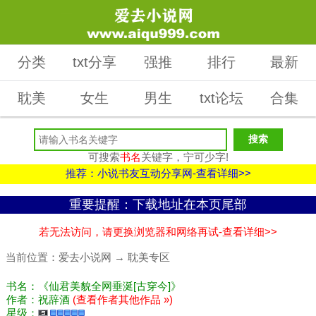
分类
txt分享
强推
排行
最新
耽美
女生
男生
txt论坛
合集
可搜索
书名
关键字，宁可少字!
推荐：小说书友互动分享网-查看详细>>
重要提醒：下载地址在本页尾部
若无法访问，请更换浏览器和网络再试-查看详细>>
当前位置：
爱去小说网
→
耽美专区
书名：《仙君美貌全网垂涎[古穿今]》
作者：祝辞酒
(查看作者其他作品 »)
星级：