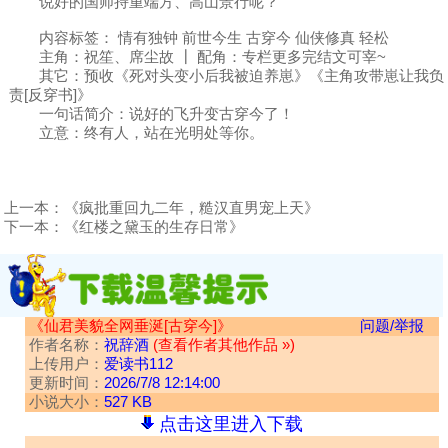
说好的国师持重端方、高山景行呢？
内容标签： 情有独钟 前世今生 古穿今 仙侠修真 轻松
主角：祝笙、席尘故 ┃ 配角：专栏更多完结文可宰~
其它：预收《死对头变小后我被迫养崽》《主角攻带崽让我负
责[反穿书]》
一句话简介：说好的飞升变古穿今了！
立意：终有人，站在光明处等你。
上一本：
《疯批重回九二年，糙汉直男宠上天》
下一本：
《红楼之黛玉的生存日常》
《仙君美貌全网垂涎[古穿今]》
问题/举报
作者名称：
祝辞酒
(查看作者其他作品 »)
上传用户：
爱读书112
更新时间：
2026/7/8 12:14:00
小说大小：
527 KB
点击这里进入下载