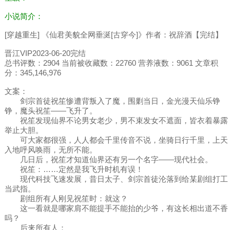
小说简介：
[穿越重生] 《仙君美貌全网垂涎[古穿今]》作者：祝辞酒【完结】
晋江VIP2023-06-20完结
总书评数：2904 当前被收藏数：22760 营养液数：9061 文章积
分：345,146,976
文案：
剑宗首徒祝笙惨遭背叛入了魔，围剿当日，金光漫天仙乐铮
铮，魔头祝笙——飞升了。
祝笙发现仙界不论男女老少，男不束发女不遮面，皆衣着暴露
举止大胆。
可大家都很强，人人都会千里传音不说，坐骑日行千里，上天
入地呼风唤雨，无所不能。
几日后，祝笙才知道仙界还有另一个名字——现代社会。
祝笙：……定然是我飞升时机有误！
现代科技飞速发展，昔日太子、剑宗首徒沦落到给某剧组打工
当武指。
剧组所有人刚见祝笙时：就这？
这一看就是哪家肩不能提手不能抬的少爷，有这长相出道不香
吗？
后来所有人：