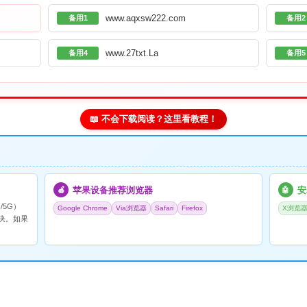
www.aqxsw222.com
备用1
备用2
www.27txt.La
备用4
备用5
📖 不会下载阅读？这里看教程！
苹果设备推荐浏览器
安
🍎
🤖
/5G）
Google Chrome
Via浏览器
Safari
Firefox
X浏览
决。如果