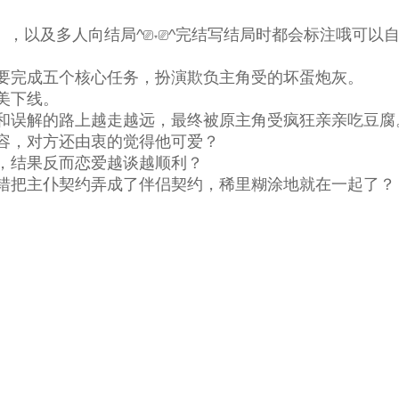
，以及多人向结局^⎚˕⎚^完结写结局时都会标注哦可以自
完成五个核心任务，扮演欺负主角受的坏蛋炮灰。
美下线。
误解的路上越走越远，最终被原主角受疯狂亲亲吃豆腐
，对方还由衷的觉得他可爱？
结果反而恋爱越谈越顺利？
把主仆契约弄成了伴侣契约，稀里糊涂地就在一起了？