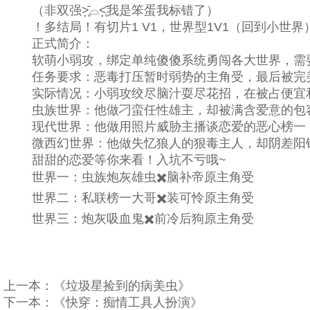
（非双强˃̣̣̥᷄⌓˂̣̣̥᷅我是笨蛋我标错了）
！多结局！有切片1 V1，世界型1V1（回到小世界）
正式简介：
软萌小弱攻，绑定单纯傻傻系统勇闯各大世界，需要
任务要求：恶毒打压暂时弱势的主角受，最后被完
实际情况：小弱攻绞尽脑汁耍尽花招，在被占便宜和
虫族世界：他做刁蛮任性雄主，却被满含爱意的包容
现代世界：他做用照片威胁主播谈恋爱的恶心榜一，
微西幻世界：他做失忆狼人的狠毒主人，却阴差阳错
甜甜的恋爱等你来看！入坑不亏哦~
世界一：虫族炮灰雄虫✖️脑补帝原主角受
世界二：私联榜一大哥✖️装可怜原主角受
世界三：炮灰吸血鬼✖️前冷后狗原主角受
上一本：
《垃圾星捡到的病美虫》
下一本：
《快穿：痴情工具人扮演》