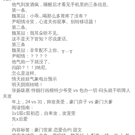
他气到发酒疯，睡醒后才看见手机里的三条信息。
第一条。
魏英喆：小乖...喝那么多胃疼了没有？
尹昭情冷笑，心道关你屁事。别转移话题！
第二条。
魏英喆：我耳朵听不见。
这不是天下皆知？尽说废话。
第三条
魏英喆：非常配不上你。╥﹏╥
尹昭情：？？？？
他气焰一下就没了。
(0Д0？！！)纳尼。
怎么是这样。
情天娃娃气象电台预示
明天阴雨转晴！
张扬跋扈·恃靓行凶模特少爷受 vs 包办一切·闷头就干听障人
夫攻
年上，24 vs 31，帅攻美受，豪门弃子 vs 豪门大爹
阅读指南：
1v1双c双初恋，自卑攻，攻宠受
先x后爱
-
内容标签：豪门世家 恋爱合约 甜文