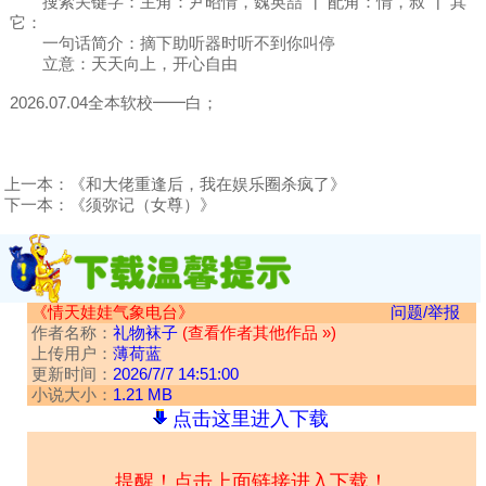
搜索关键字：主角：尹昭情，魏英喆 ┃ 配角：情，叔 ┃ 其
它：
一句话简介：摘下助听器时听不到你叫停
立意：天天向上，开心自由
2026.07.04全本软校━━白；
上一本：
《和大佬重逢后，我在娱乐圈杀疯了》
下一本：
《须弥记（女尊）》
《情天娃娃气象电台》
问题/举报
作者名称：
礼物袜子
(查看作者其他作品 »)
上传用户：
薄荷蓝
更新时间：
2026/7/7 14:51:00
小说大小：
1.21 MB
点击这里进入下载
提醒！点击上面链接进入下载！