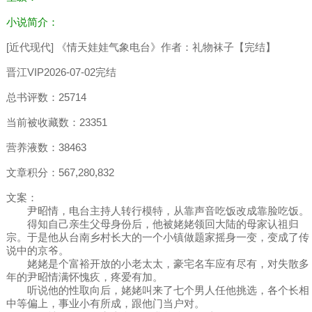
小说简介：
[近代现代] 《情天娃娃气象电台》作者：礼物袜子【完结】
晋江VIP2026-07-02完结
总书评数：25714
当前被收藏数：23351
营养液数：38463
文章积分：567,280,832
文案：
尹昭情，电台主持人转行模特，从靠声音吃饭改成靠脸吃饭。
得知自己亲生父母身份后，他被姥姥领回大陆的母家认祖归
宗。于是他从台南乡村长大的一个小镇做题家摇身一变，变成了传
说中的京爷。
姥姥是个富裕开放的小老太太，豪宅名车应有尽有，对失散多
年的尹昭情满怀愧疚，疼爱有加。
听说他的性取向后，姥姥叫来了七个男人任他挑选，各个长相
中等偏上，事业小有所成，跟他门当户对。