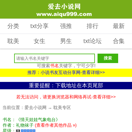
分类
txt分享
强推
排行
最新
耽美
女生
男生
txt论坛
合集
可搜索
书名
关键字，宁可少字!
推荐：小说书友互动分享网-查看详细>>
重要提醒：下载地址在本页尾部
若无法访问，请更换浏览器和网络再试-查看详细>>
当前位置：
爱去小说网
→
耽美专区
书名：《情天娃娃气象电台》
作者：礼物袜子
(查看作者其他作品 »)
星级：