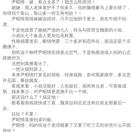
尹昭情：姥，有点太多了！我怎么吃得消！
姥姥：我人老珠黄护不了你多久，你的脑残爹马上要出狱了，
你得找个靠山，靠山多一些又有何妨？！
尹昭情觉得姥姥说得对。只不过他胆子更大，初生牛犊不怕
虎。
于是他放置了姥姥严选的七人，转头勾搭世交魏家的小叔。
小叔比七个备选人更加位高权重。
性格稳重老实，断情绝爱，三十多岁初恋尚在，据说还是个京
圈佛子。
初听这个称呼尹昭情笑得差点岔气，于是抱着游戏人间的心态
瞎撩对方。
没想到真撩着火了。
一把火烧到床上。
本来尹昭情打算见好就收，转身就跑，奈何冤家路窄，多次意
外见面，事故频发。
客观来看，小叔活挺好，人也挺好。虽然有点老，可英俊成
熟，钱多事少，对尹昭情更是挑不出一个错。
那还说什么了？搞定他！
眼看着假戏就快成了真，魏英喆却迟迟没有往前走那最后一
步。
拉扯？不要！
尹昭情直接拍桌叫板。
尹昭情：吗的你这个老淫棍要了又要了吃了又吃你凭什么不跟
我好？