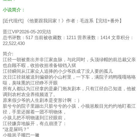
小说简介：
[近代现代] 《他要跟我回家！》作者：毛连系【完结+番外】
晋江VIP2026-05-20完结
总书评数：517 当前被收藏数：1211 营养液数：1414 文章积分：
22,522,430
简介:
江径一朝被查出并非江家血脉，与此同时，头顶绿帽的前总裁父亲
也自顾不暇，收拾收拾准备锒铛入狱
江径瞬间从江家众人追捧的小少爷跌成了没人要的孤儿
次日江径就被送到偏僻的小山村里，一下车，满院子鸡鸭嘎嘎咯咯
哒，臭味熏的江径睁不开眼
所有人都以为江径拿的是豪门炮灰剧本，只有江径自己知道，他被
调到农村农业养殖频道了。
原来假少爷的人生剧本是变形计啊 ：）
脏兮兮的院子里蹦出只脏兮兮的小孩，小狼崽般目光灼灼地盯着江
径，手里还握着一团不明物体，
小孩儿把不明物递到江径眼前，
江径嫌弃地躲开，有点崩溃了：
“这是屎吗？”
小狼崽子嘴巴一撇