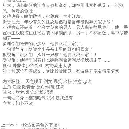
年末，满心愁绪的江家人参加商会，却在那儿意外瞧见了一张熟
悉、矜贵的侧脸，
来往许多人向他敬酒，都尊称一声小江总。
新贵江氏，年少有为的江总居然就是当年被抛弃的假少爷！
江径旁边还站着一个高大英俊的男人，男人率先瞥见他们，他一手
宣示主权般揽住江径西装下削韧的腰，另一手举杯遥敬，眸中尽带
嘲弄——
多谢你们送来的小少爷，他要跟我回家了。
一句话简介：落魄小少爷被山里的野狗叼回窝了
攻视角：家人们，捡到一只猫！他要跟我回家！！
受视角：他嘴里叫着什么羁绊啊命运啊就把我抓走了……
真·明珠蒙尘少爷受×山村野狗忠犬攻
注：甜宠竹马养成文，受比较被团宠，有温馨群像友情亲情戏
内容标签： 天之骄子 甜文 爆笑 轻松 治愈 忠犬
主角:江径 陆青台 配角:钟晓 江衢
其它：甜文,爆笑,轻松,强强
一句话简介：猫猫哈气 我不是我没有
立意：初心不改
上一本：
《论贪图美色的下场》