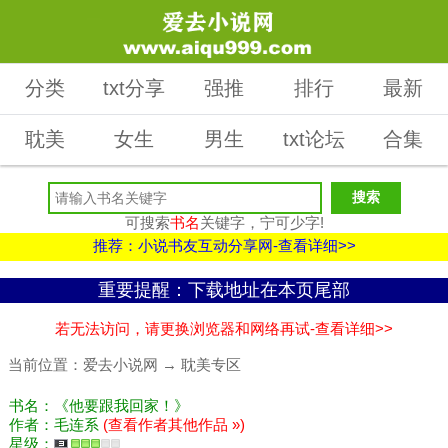
分类
txt分享
强推
排行
最新
耽美
女生
男生
txt论坛
合集
可搜索
书名
关键字，宁可少字!
推荐：小说书友互动分享网-查看详细>>
重要提醒：下载地址在本页尾部
若无法访问，请更换浏览器和网络再试-查看详细>>
当前位置：
爱去小说网
→
耽美专区
书名：《他要跟我回家！》
作者：毛连系
(查看作者其他作品 »)
星级：