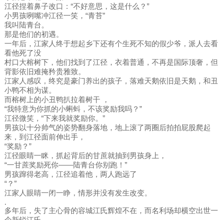
江径捏着鼻子改口：“不好意思，这是什么？”
小男孩咧嘴冲江径一笑，“青苔”
我叫陆青台。
那是他们的初遇。
一年后，江家人终于想起乡下还有个生死不知的假少爷，派人去看
看他死了没
村口大榕树下，他们找到了江径，衣着普通，不再是国际顶奢，但
背影依旧难掩矜贵雅致。
江家人感叹，终究是豪门养出的孩子，落难天鹅依旧是天鹅，和丑
小鸭不相为谋。
而榕树上的小丑鸭扒拉着树干 ，
“我特意为你抓的小蝌蚪，不该奖励我吗？”
江径微笑，“下来我就奖励你。”
男孩以十分帅气的姿势翻身落地，地上滚了两圈后拍拍屁股爬起
来，到江径面前伸出手，
“奖励？”
江径眼睛一眯，抓起背后的甘蔗就抽到男孩身上，
“一甘蔗奖励死你——陆青台你别跑！”
男孩蹿得老高，江径追着他，两人跑远了
“？”
江家人眼睛一闭一睁，情形并没有发生改变。
.
多年后，失了主心骨的容城江氏辉煌不在，而名利场却横空出世一
个新锐江氏。