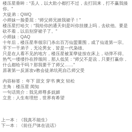
楼压星垂眸：“丢人，以大欺小都打不过，去打回来，打不赢我揍
你。”
大徒弟：QWQ
小师妹一脸委屈：“师父师兄掀我裙子！”
楼压星打哈欠：“我给你的通天剑是叫你挂腰上吗，去砍他。要是
砍不着，以后别穿裙子了。”
小师妹：QAQ
十年后，楼压星率领宗门杀出百万仙盟重围，成了仙道第一宗。
手下一干弟子，无论男女，皆是一代枭雄。
只是在人看不见的地方，楼压星被某孽徒按在床上，动弹不得。
热气一缕缕扑在脖颈间，那人低笑：“师父不是说，只要打赢你，
什么都给干吗？那我要干了师父……”
原著第一反派攻v教会徒弟坑死自己师父受
内容标签： 年下 甜文 穿书 爽文 轻松
主角：楼压星 闻知
一句话简介：我见师尊多妩媚
立意：人生有理想，世界有希望
上一本：
《我真不能生》
下一本：
《前任尸体在说话》