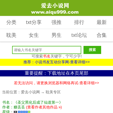
分类
txt分享
强推
排行
最新
耽美
女生
男生
txt论坛
合集
可搜索
书名
关键字，宁可少字!
推荐：小说书友互动分享网-查看详细>>
重要提醒：下载地址在本页尾部
若无法访问，请更换浏览器和网络再试-查看详细>>
当前位置：
爱去小说网
→
耽美专区
书名：《圣父黑化后成了仙道第一》
作者：糖丢丢
(查看作者其他作品 »)
星级：