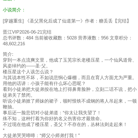
小说简介：
[穿越重生] 《圣父黑化后成了仙道第一》作者：糖丢丢【完结】
晋江VIP2026-06-21完结
总书评数：484 当前被收藏数：5028 营养液数：956 文章积分：
48,602,216
简介:
穿到一本点流爽文里，他成了玉芜宗长老楼压星，一个仙风道骨、
风姿绰约的——圣·父。
楼压星这个人该怎么说？
与其说本性不坏，不如说悲悯心爆棚，而且在育人方面尤为严重。
用他的话讲：小孩子能有什么坏心思呢？
看到小徒弟把大徒弟按在地上打得鼻青脸肿，立刻二话不说，把小
徒弟关了禁闭。
听说小徒弟掀了师妹的裙子，顿时恨铁不成钢的将人吊起来，一顿
鞭抽。
事后还一脸悲切对小徒弟道：“你太让我失望了！
殊不知，这种打着为你好的名义伤害你才最致命。
不过现在他成了楼压星，圣父？不存在的，丛林法则走起来！
*
大徒弟哭哭啼啼：“师父小师弟打我！”