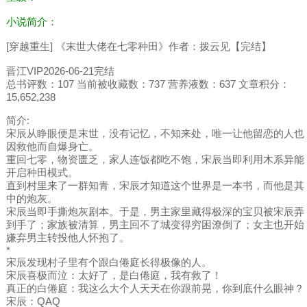
小说简介：
[穿越重生] 《末世大佬在七零种田》作者：拨云见【完结】
晋江VIP2026-06-21完结
总书评数：107 当前被收藏数：737 营养液数：637 文章积分：
15,652,238
简介:
宋辰从睁眼便是末世，没有记忆，不知来处，唯一让他留恋的人也
因救他而自爆身亡。
重回七零，物资匮乏，家人连饭都吃不饱，宋辰当即利用木系异能
开启种田模式。
直到村里来了一群知青，宋辰才知道这个世界是一本书，而他是其
中的炮灰。
宋辰当即手撕炮灰剧本。于是，男主家里藏得极深的宝贝被宋辰弄
到手了；家族被清算，男主回不了城变得穷困潦倒了；女主也开始
嫌弃男主转投他人怀抱了。
*
宋辰发现村子里有个跟白倦庭长得极像的人。
宋辰喜极而泣：太好了，是白倦庭，我有救了！
真正的白倦庭：我这么大个人天天在你跟前晃，你到底什么眼神？
宋辰：QAQ