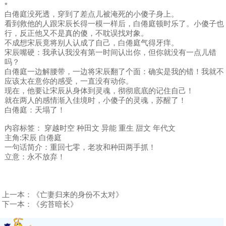
*
白倦庭没死透，穿到了差点儿被淹死的小傻子身上。
看到救他的人跟宋辰长得一模一样后，白倦庭顿时乐了。小傻子也
行，反正他又不是真的傻，不耽误找对象。
不成想宋辰竟将别人认成了自己，白倦庭气得牙痒。
宋辰嘴硬：我承认我没有第一时间认出你，但你就没有一点儿错
吗？
白倦庭一边解腰带，一边将宋辰翻了个面：确实是我的错！我就不
应该太在意你的感受，一直没有动你。
现在，他要让宋辰从身体到灵魂，彻彻底底的记住自己！
就在两人的感情渐入佳境时，小傻子的灵魂，苏醒了！
白倦庭：天塌了！
内容标签： 穿越时空 种田文 异能 重生 甜文 年代文
主角:宋辰 白倦庭
一句话简介：重回七零，老攻和种田两手抓！
立意：永不放弃！
上一本：
《亡妻归来的身份不太对》
下一本：
《劣苔暗长》