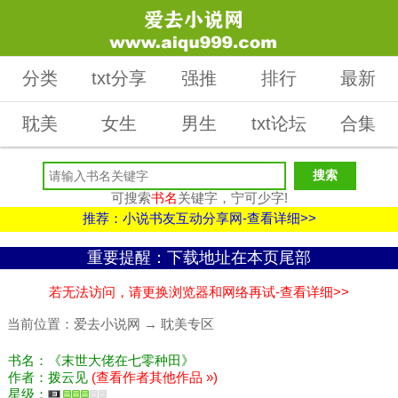
分类
txt分享
强推
排行
最新
耽美
女生
男生
txt论坛
合集
可搜索
书名
关键字，宁可少字!
推荐：小说书友互动分享网-查看详细>>
重要提醒：下载地址在本页尾部
若无法访问，请更换浏览器和网络再试-查看详细>>
当前位置：
爱去小说网
→
耽美专区
书名：《末世大佬在七零种田》
作者：拨云见
(查看作者其他作品 »)
星级：