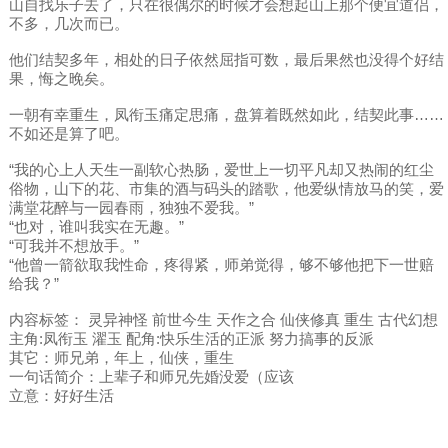
山自找乐子去了，只在很偶尔的时候才会想起山上那个便宜道侣，
不多，几次而已。
他们结契多年，相处的日子依然屈指可数，最后果然也没得个好结
果，悔之晚矣。
一朝有幸重生，凤衔玉痛定思痛，盘算着既然如此，结契此事……
不如还是算了吧。
“我的心上人天生一副软心热肠，爱世上一切平凡却又热闹的红尘
俗物，山下的花、市集的酒与码头的踏歌，他爱纵情放马的笑，爱
满堂花醉与一园春雨，独独不爱我。”
“也对，谁叫我实在无趣。”
“可我并不想放手。”
“他曾一箭欲取我性命，疼得紧，师弟觉得，够不够他把下一世赔
给我？”
内容标签： 灵异神怪 前世今生 天作之合 仙侠修真 重生 古代幻想
主角:凤衔玉 濯玉 配角:快乐生活的正派 努力搞事的反派
其它：师兄弟，年上，仙侠，重生
一句话简介：上辈子和师兄先婚没爱（应该
立意：好好生活