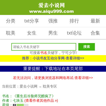
分类
txt分享
强推
排行
最新
耽美
女生
男生
txt论坛
合集
可搜索
书名
关键字，宁可少字!
推荐：小说书友互动分享网-查看详细>>
重要提醒：下载地址在本页尾部
若无法访问，请更换浏览器和网络再试-查看详细>>
当前位置：
爱去小说网
→
耽美专区
书名：《重生后冷脸师兄醋疯了》
作者：七块玉
(查看作者其他作品 »)
星级：