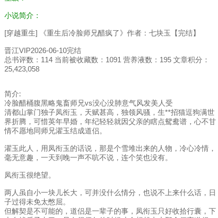
小说简介：
[穿越重生] 《重生后冷脸师兄醋疯了》作者：七块玉【完结】
晋江VIP2026-06-10完结
总书评数：114 当前被收藏数：1091 营养液数：195 文章积分：
25,423,058
简介:
冷脸醋桶腹黑略鬼畜师兄vs没心没肺意气风发美人受
清都山掌门独子凤衔玉，天赋甚高，独领风骚，生**招猫逗狗满世
界折腾，可惜英年早婚，年纪轻轻就因父亲的瞎点鸳鸯谱，心不甘
情不愿地同师兄濯玉结成道侣。
濯玉此人，用凤衔玉的话说，那是个雪堆出来的人物，冷心冷情，
毫无意趣，一天到晚一声不吭不说，连个笑也没有。
凤衔玉很绝望。
两人虽自小一块儿长大，可并没什么情分，也说不上来什么话，日
子过得未免太憋屈。
但解契是不可能的，道侣是一辈子的事，凤衔玉只好收拾行囊，下